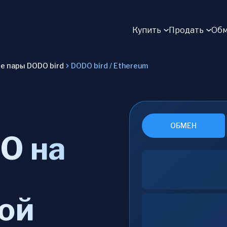
Купить
Продать
Обм
е пары DODO bird
DODO bird / Ethereum
ОБМЕН
O на
ой