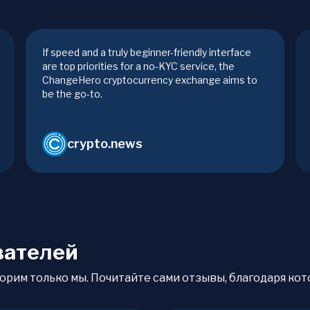
If speed and a truly beginner-friendly interface
are top priorities for a no-KYC service, the
ChangeHero cryptocurrency exchange aims to
be the go-to.
crypto.news
вателей
орим только мы. Почитайте сами отзывы, благодаря кото