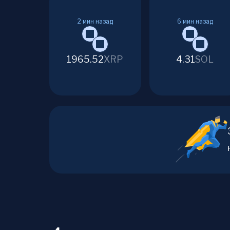
2
мин назад
6
мин назад
1965.52
XRP
4.31
SOL