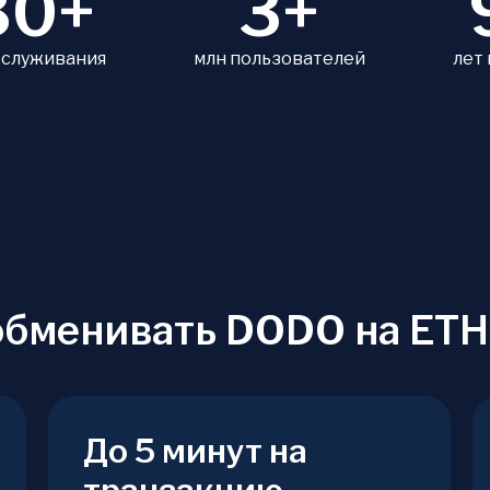
80+
3+
бслуживания
млн пользователей
лет
обменивать DODO на ETH
До 5 минут на