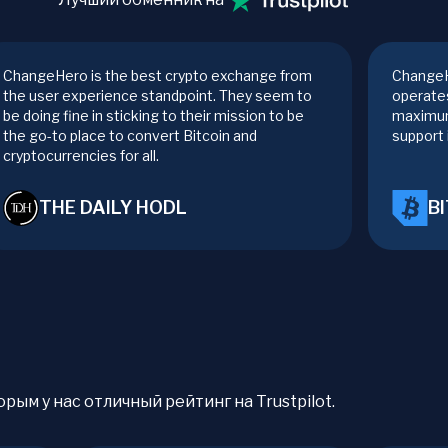
ChangeHero is the best crypto exchange from
ChangeH
the user experience standpoint. They seem to
operates
be doing fine in sticking to their mission to be
maximum
the go-to place to convert Bitcoin and
support 
cryptocurrencies for all.
THE DAILY HODL
B
рым у нас отличный рейтинг на Trustpilot.