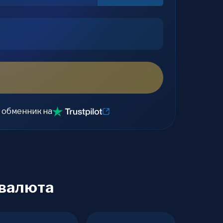
 обменник на
овалюта