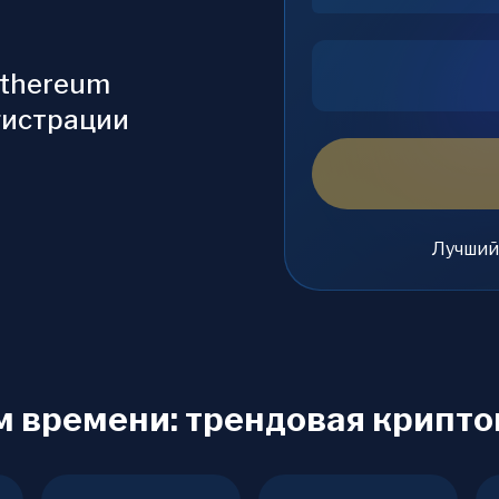
Ethereum
гистрации
Лучший
м времени: трендовая крипт