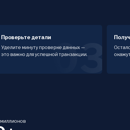
H
Проверьте детали
Получ
03
Уделите минуту проверке данных —
Остало
это важно для успешной транзакции.
окажут
 миллионов