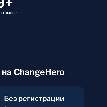
9+
 на рынке
 на ChangeHero
Без регистрации