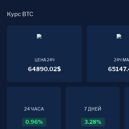
Курс BTC
ЦЕНА 24Ч
24Ч М
64890.02$
65147.
24 ЧАСА
7 ДНЕЙ
0.96
%
3.28
%