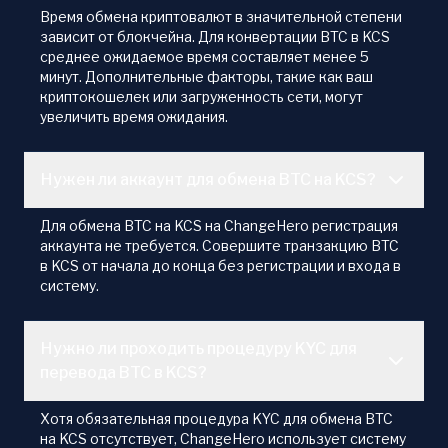
Время обмена криптовалют в значительной степени
зависит от блокчейна. Для конвертации BTC в KCS
среднее ожидаемое время составляет менее 5
минут. Дополнительные факторы, такие как ваш
криптокошелек или загруженность сети, могут
увеличить время ожидания.
Нужен ли аккаунт для обмена BTC на KCS?
Для обмена BTC на KCS на ChangeHero регистрация
аккаунта не требуется. Совершите транзакцию BTC
в KCS от начала до конца без регистрации и входа в
систему.
Нужно ли проходить процедуру KYC для
перевода BTC в KCS?
Хотя обязательная процедура KYC для обмена BTC
на KCS отсутствует, ChangeHero использует систему