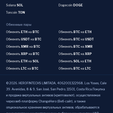
Solana
SOL
Dogecoin
DOGE
Toncoin
TON
Обменные пары
Обменять
ETH
на
BTC
Обменять
BTC
на
ETH
Обменять
USDT
на
BTC
Обменять
BTC
на
USDT
Обменять
XMR
на
BTC
Обменять
BTC
на
XMR
Обменять
XRP
на
BTC
Обменять
BTC
на
XRP
Обменять
ETH
на
SOL
Обменять
SOL
на
ETH
Обменять
LTC
на
BTC
Обменять
BTC
на
LTC
©
2026
.
HEROFINTECHS LIMITADA, 4062001322968. Los Yoses, Cale
39. Avenidas, 8 & 9, San José, San Pedro, 11501, Costa Rica.Покупка
и продажа виртуальных активов (криптовалют), осуществляемая
через веб-платформу ChangeHero (Веб-сайт), а также
опциональное хранение виртуальных активов, обрабатываются