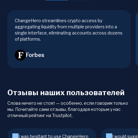
ChangeHero streamlines crypto access by
aggregating liquidity from multiple providers into a
single interface, eliminating accounts across dozens
of platforms.
Forbes
Отзывы наших пользователей
Слова ничего не стоят — особенно, если говорим только
мы. Почитайте сами отзывы, благодаря которым у нас
отличный рейтинг на Trustpilot.
I was hesitant to use ChangeHero
I would sugg