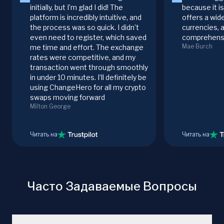
initially, but I’m glad I did! The
because it i
platform is incredibly intuitive, and
offers a wid
the process was so quick. I didn’t
currencies, 
even need to register, which saved
comprehensi
Mae Burch
me time and effort. The exchange
rates were competitive, and my
transaction went through smoothly
in under 10 minutes. I’ll definitely be
using ChangeHero for all my crypto
swaps moving forward
Milton George
Читать на
Читать на
Часто Задаваемые Вопросы