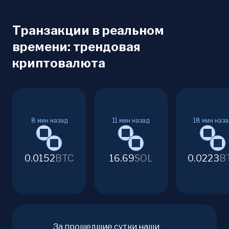
Транзакции в реальном
времени: трендовая
криптовалюта
8
мин назад
11
мин назад
18
мин наза
0.0152
BTC
16.69
SOL
0.0223
B
За прошедшие сутки наши