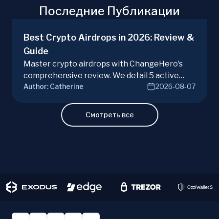
Последние Публикации
Best Crypto Airdrops in 2026: Review &
Guide
Master crypto airdrops with ChangeHero's
comprehensive review. We detail 5 active
Author:
Catherine
2026-08-07
campaigns, risks, benefits, and a vital checklist
for discerning real opportunities from scams.
Learn more.
Смотреть все