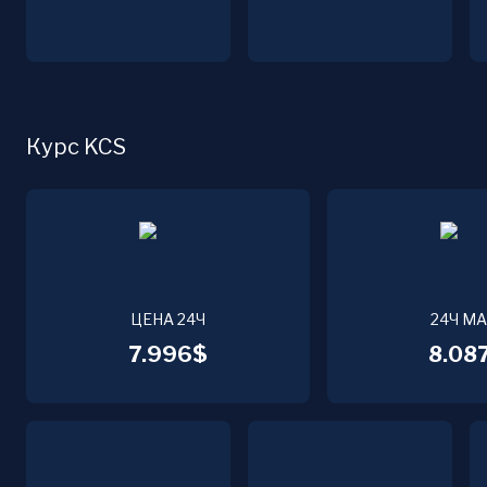
Курс KCS
ЦЕНА 24Ч
24Ч М
7.996$
8.08