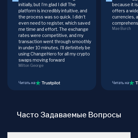
initially, but I’m glad I did! The
because it i
platform is incredibly intuitive, and
offers a wid
the process was so quick. I didn’t
currencies, 
even need to register, which saved
comprehensi
Mae Burch
me time and effort. The exchange
rates were competitive, and my
transaction went through smoothly
in under 10 minutes. I’ll definitely be
using ChangeHero for all my crypto
swaps moving forward
Milton George
Читать на
Читать на
Часто Задаваемые Вопросы