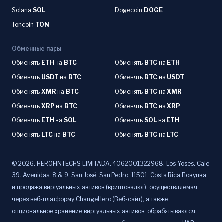
Solana
SOL
Dogecoin
DOGE
Toncoin
TON
Обменные пары
Обменять
ETH
на
BTC
Обменять
BTC
на
ETH
Обменять
USDT
на
BTC
Обменять
BTC
на
USDT
Обменять
XMR
на
BTC
Обменять
BTC
на
XMR
Обменять
XRP
на
BTC
Обменять
BTC
на
XRP
Обменять
ETH
на
SOL
Обменять
SOL
на
ETH
Обменять
LTC
на
BTC
Обменять
BTC
на
LTC
©
2026
.
HEROFINTECHS LIMITADA, 4062001322968. Los Yoses, Cale
39. Avenidas, 8 & 9, San José, San Pedro, 11501, Costa Rica.Покупка
и продажа виртуальных активов (криптовалют), осуществляемая
через веб-платформу ChangeHero (Веб-сайт), а также
опциональное хранение виртуальных активов, обрабатываются