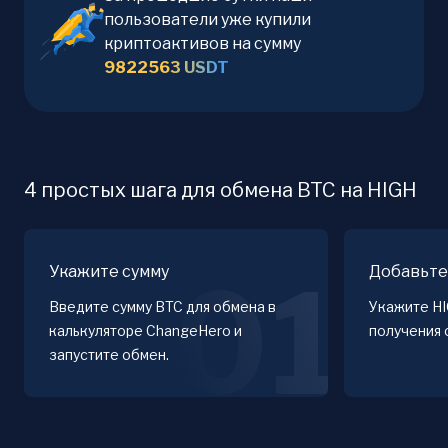
пользователи уже купили
криптоактивов на сумму
9822563
USDT
4 простых шага для обмена BTC на HIGH
Укажите сумму
Добавьте
01
Введите сумму BTC для обмена в
Укажите H
калькуляторе ChangeHero и
получения 
запустите обмен.