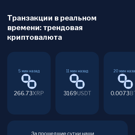
Транзакции в реальном
времени: трендовая
криптовалюта
5
мин назад
11
мин назад
20
мин наз
266.73
XRP
3169
USDT
0.0073
B
За прошедшие сутки наши