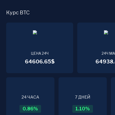
Курс BTC
ЦЕНА 24Ч
24Ч М
64606.65$
64938.
24 ЧАСА
7 ДНЕЙ
0.86
%
1.10
%