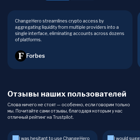
ChangeHero streamlines crypto access by
aggregating liquidity from multiple providers into a
single interface, eliminating accounts across dozens
of platforms.
Forbes
Отзывы наших пользователей
Слова ничего не стоят — особенно, если говорим только
мы. Почитайте сами отзывы, благодаря которым у нас
отличный рейтинг на Trustpilot.
I was hesitant to use ChangeHero
I would sugg