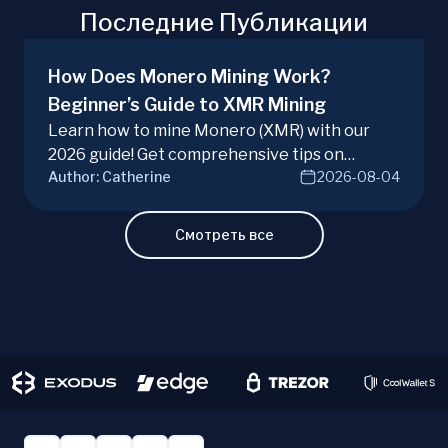
Последние Публикации
How Does Monero Mining Work?
Beginner’s Guide to XMR Mining
Learn how to mine Monero (XMR) with our
2026 guide! Get comprehensive tips on
Author:
Catherine
2026-08-04
hardware, software, and techniques for
successful Monero mining.
Смотреть все