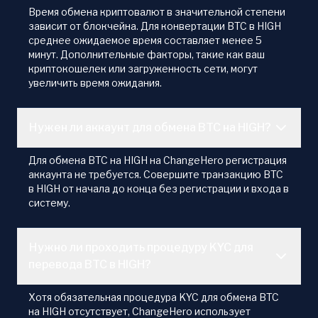
Время обмена криптовалют в значительной степени
зависит от блокчейна. Для конвертации BTC в HIGH
среднее ожидаемое время составляет менее 5
минут. Дополнительные факторы, такие как ваш
криптокошелек или загруженность сети, могут
увеличить время ожидания.
Нужен ли аккаунт для обмена BTC на HIGH?
Для обмена BTC на HIGH на ChangeHero регистрация
аккаунта не требуется. Совершите транзакцию BTC
в HIGH от начала до конца без регистрации и входа в
систему.
Нужно ли проходить процедуру KYC для
перевода BTC в HIGH?
Хотя обязательная процедура KYC для обмена BTC
на HIGH отсутствует, ChangeHero использует