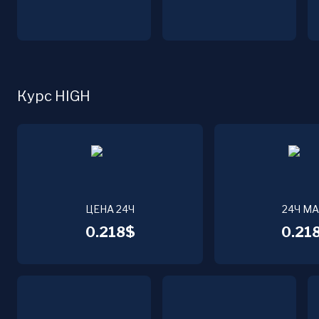
Курс HIGH
ЦЕНА 24Ч
24Ч М
0.218$
0.218