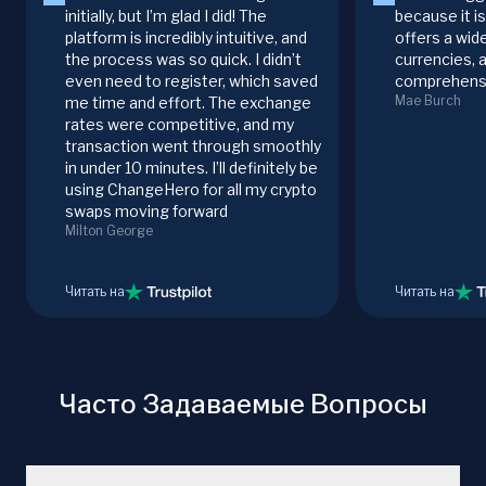
initially, but I’m glad I did! The
because it i
platform is incredibly intuitive, and
offers a wid
the process was so quick. I didn’t
currencies, 
even need to register, which saved
comprehensi
Mae Burch
me time and effort. The exchange
rates were competitive, and my
transaction went through smoothly
in under 10 minutes. I’ll definitely be
using ChangeHero for all my crypto
swaps moving forward
Milton George
Читать на
Читать на
Часто Задаваемые Вопросы