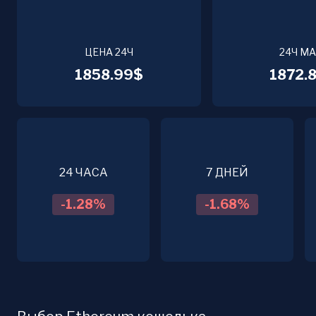
ЦЕНА 24Ч
24Ч М
1858.99$
1872.
24 ЧАСА
7 ДНЕЙ
-1.28
%
-1.68
%