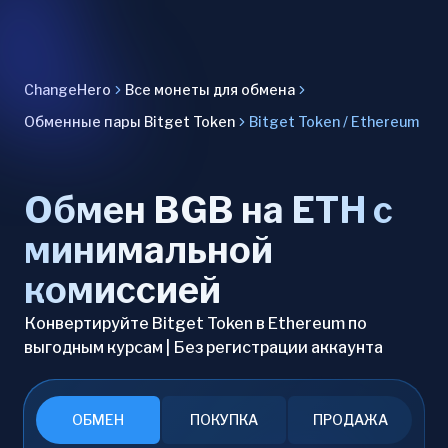
ChangeHero
Все монеты для обмена
Обменные пары Bitget Token
Bitget Token / Ethereum
Обмен BGB на ETH с
минимальной
комиссией
Конвертируйте Bitget Token в Ethereum по
выгодным курсам | Без регистрации аккаунта
ОБМЕН
ПОКУПКА
ПРОДАЖА