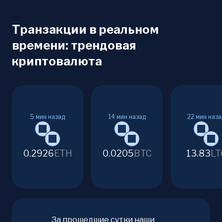
Транзакции в реальном
времени: трендовая
криптовалюта
5
мин назад
14
мин назад
22
мин наза
0.2926
ETH
0.0205
BTC
13.83
LT
За прошедшие сутки наши