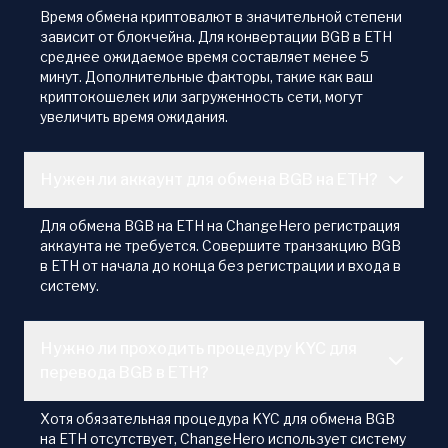
Время обмена криптовалют в значительной степени
зависит от блокчейна. Для конвертации BGB в ETH
среднее ожидаемое время составляет менее 5
минут. Дополнительные факторы, такие как ваш
криптокошелек или загруженность сети, могут
увеличить время ожидания.
Нужен ли аккаунт для обмена BGB на ETH?
Для обмена BGB на ETH на ChangeHero регистрация
аккаунта не требуется. Совершите транзакцию BGB
в ETH от начала до конца без регистрации и входа в
систему.
Нужно ли проходить процедуру KYC для
перевода BGB в ETH?
Хотя обязательная процедура KYC для обмена BGB
на ETH отсутствует, ChangeHero использует систему