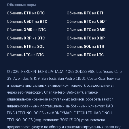
Обменные пары
Обменять
ETH
на
BTC
Обменять
BTC
на
ETH
Обменять
USDT
на
BTC
Обменять
BTC
на
USDT
Обменять
XMR
на
BTC
Обменять
BTC
на
XMR
Обменять
XRP
на
BTC
Обменять
BTC
на
XRP
Обменять
ETH
на
SOL
Обменять
SOL
на
ETH
Обменять
LTC
на
BTC
Обменять
BTC
на
LTC
©
2026
.
HEROFINTECHS LIMITADA, 4062001322968. Los Yoses, Cale
39. Avenidas, 8 & 9, San José, San Pedro, 11501, Costa Rica.Покупка
и продажа виртуальных активов (криптовалют), осуществляемая
через веб-платформу ChangeHero (Веб-сайт), а также
опциональное хранение виртуальных активов, обрабатываются
лицензированными поставщиками, выбранными клиентом: UAB
FINCH TECHNOLOGIES или MONEYMAPLE TECH LTD. UAB FINCH
TECHNOLOGIES (код компании: 306113100) уполномочена
предоставлять услуги по обмену и хранению виртуальных валют под