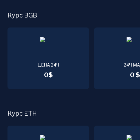
Курс BGB
ЦЕНА 24Ч
24Ч М
0$
0 $
Курс ETH