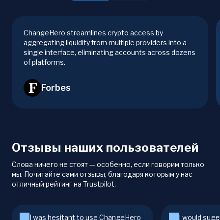
ChangeHero streamlines crypto access by
aggregating liquidity from multiple providers into a
single interface, eliminating accounts across dozens
of platforms.
Forbes
Отзывы наших пользователей
Слова ничего не стоят — особенно, если говорим только
мы. Почитайте сами отзывы, благодаря которым у нас
отличный рейтинг на Trustpilot.
I was hesitant to use ChangeHero
I would sugg