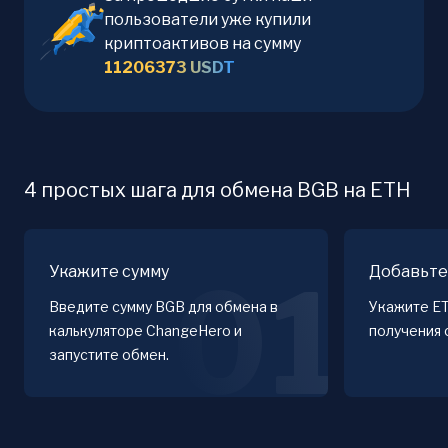
пользователи уже купили
криптоактивов на сумму
11206373
USDT
4 простых шага для обмена BGB на ETH
Укажите сумму
Добавьте
01
Введите сумму BGB для обмена в
Укажите E
калькуляторе ChangeHero и
получения 
запустите обмен.