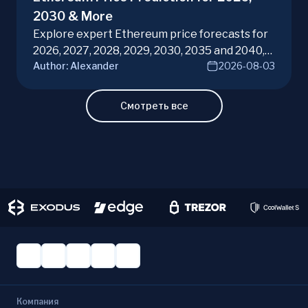
2030 & More
Explore expert Ethereum price forecasts for
2026, 2027, 2028, 2029, 2030, 2035 and 2040,
Author:
Alexander
2026-08-03
diving into ETH potential in the evolving
cryptocurrency market. Make informed
investment decisions with ChangeHero!
Смотреть все
Компания