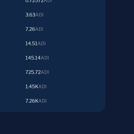
0.72572
ADI
3.63
ADI
7.26
ADI
14.51
ADI
145.14
ADI
725.72
ADI
1.45K
ADI
7.26K
ADI