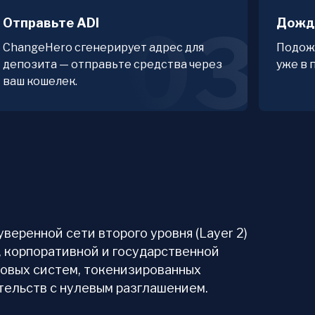
Отправьте ADI
Дожд
03
ChangeHero сгенерирует адрес для
Подож
депозита — отправьте средства через
уже в 
ваш кошелек.
уверенной сети второго уровня (Layer 2)
, корпоративной и государственной
овых систем, токенизированных
тельств с нулевым разглашением.