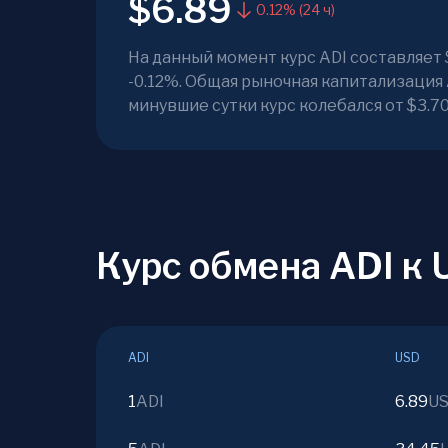
$6.89
0.12% (24 ч)
На данный момент курс ADI составляет 
-0.12%. Общая рыночная капитализация A
минувшие сутки курс колебался от $3.70
Курс обмена ADI к
ADI
USD
1
ADI
6.89
U