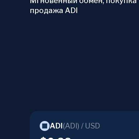
Мгновенный обмен, покупка 
продажа ADI
ADI
(
ADI
) /
USD