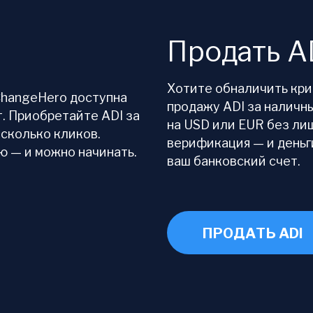
Продать A
Хотите обналичить кр
 ChangeHero доступна
продажу ADI за наличн
т. Приобретайте ADI за
на USD или EUR без ли
есколько кликов.
верификация — и деньг
 — и можно начинать.
ваш банковский счет.
ПРОДАТЬ ADI