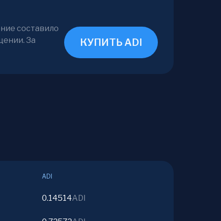
ение составило
щении. За
КУПИТЬ ADI
ADI
0.14514
ADI