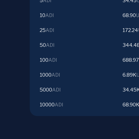
5
ADI
34.45
10
ADI
68.90
25
ADI
172.24
50
ADI
344.4
100
ADI
688.97
1000
ADI
6.89K
5000
ADI
34.45
10000
ADI
68.90