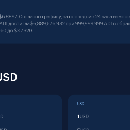
$6.8897. Согласно графику, за последние 24 часа измен
DI достигла $6,889,676,932 при 999,999,999 ADI в обра
60 до $3.7320.
 USD
USD
SD
1
USD