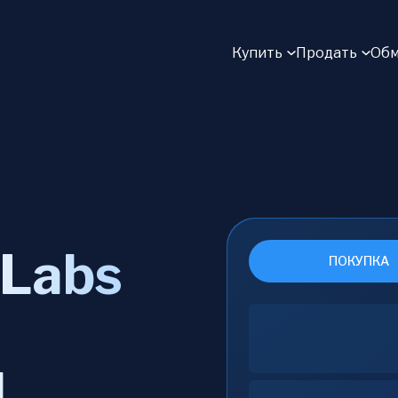
Купить
Продать
Обм
s
 Labs
ПОКУПКА
й