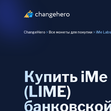
ChangeHero
Все монеты для покупки
iMe Lab
Купить iMe
(LIME)
банковско