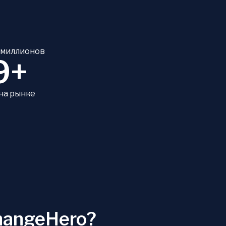
 миллионов
9+
 на рынке
hangeHero?