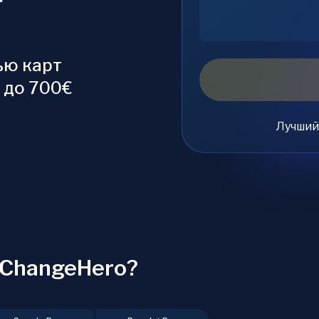
ью карт
C до 700€
Лучший
а ChangeHero?