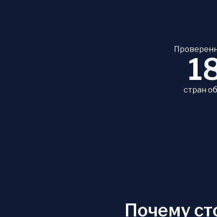
Проверенн
1
стран о
Почему ст