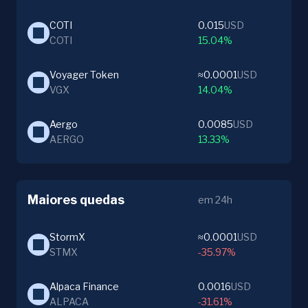
COTI
0.015
USD
COTI
15.04%
Voyager Token
≈0.0001
USD
VGX
14.04%
Aergo
0.0085
USD
AERGO
13.33%
Maiores quedas
em 24h
StormX
≈0.0001
USD
STMX
-35.97%
Alpaca Finance
0.0016
USD
ALPACA
-31.61%