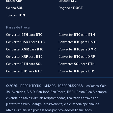
Ripple
XRP
Litecoin
LTC
Solana
SOL
Dogecoin
DOGE
Toncoin
TON
Pares de troca
Converter
ETH
para
BTC
Converter
BTC
para
ETH
Converter
USDT
para
BTC
Converter
BTC
para
USDT
Converter
XMR
para
BTC
Converter
BTC
para
XMR
Converter
XRP
para
BTC
Converter
BTC
para
XRP
Converter
ETH
para
SOL
Converter
SOL
para
ETH
Converter
LTC
para
BTC
Converter
BTC
para
LTC
©
2026
.
HEROFINTECHS LIMITADA, 4062001322968. Los Yoses, Cale
39. Avenidas, 8 & 9, San José, San Pedro, 11501, Costa Rica.A compra
e venda de ativos virtuais (criptomoedas) realizadas através da
plataforma Web ChangeHero (Website) e a custódia opcional de
ativos virtuais são processadas por provedores licenciados