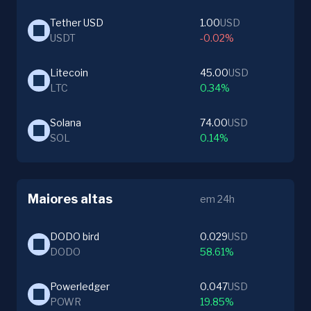
Tether USD
1.00
USD
USDT
-0.02%
Litecoin
45.00
USD
LTC
0.34%
Solana
74.00
USD
SOL
0.14%
Maiores altas
em 24h
DODO bird
0.029
USD
DODO
58.61%
Powerledger
0.047
USD
POWR
19.85%