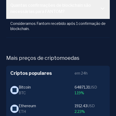
Quantas confirmações de blockchain são
necessárias para FANTOM?
Consideramos Fantom recebido após 1 confirmação de
blockchain.
Mais preços de criptomoedas
Criptos populares
em 24h
Bitcoin
64871.31
USD
BTC
1.19%
Ethereum
1912.43
USD
ETH
2.23%