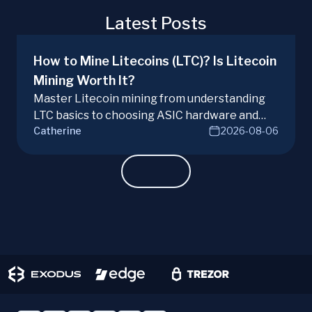
Latest Posts
How to Mine Litecoins (LTC)? Is Litecoin
Mining Worth It?
Master Litecoin mining from understanding
LTC basics to choosing ASIC hardware and
Catherine
2026-08-06
joining mining pools. Optimize your Litecoin
mining for maximum profit today.