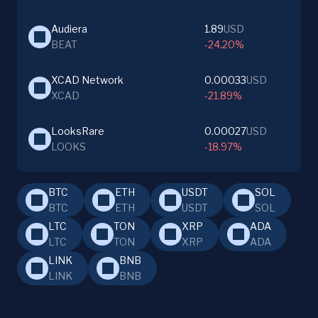
Audiera
1.89
USD
BEAT
-24.20%
XCAD Network
0.00033
USD
XCAD
-21.89%
LooksRare
0.00027
USD
LOOKS
-18.97%
BTC
ETH
USDT
SOL
BTC
ETH
USDT
SOL
LTC
TON
XRP
ADA
LTC
TON
XRP
ADA
LINK
BNB
LINK
BNB