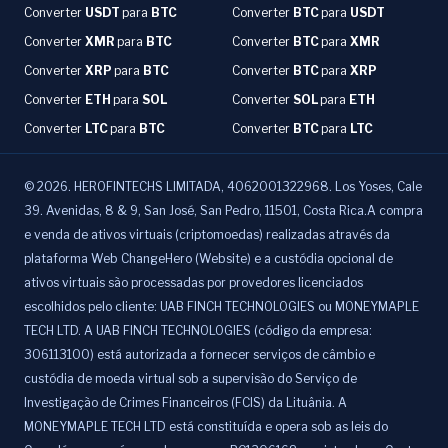
Converter
USDT
para
BTC
Converter
BTC
para
USDT
Converter
XMR
para
BTC
Converter
BTC
para
XMR
Converter
XRP
para
BTC
Converter
BTC
para
XRP
Converter
ETH
para
SOL
Converter
SOL
para
ETH
Converter
LTC
para
BTC
Converter
BTC
para
LTC
©
2026
.
HEROFINTECHS LIMITADA, 4062001322968. Los Yoses, Cale
39. Avenidas, 8 & 9, San José, San Pedro, 11501, Costa Rica.A compra
e venda de ativos virtuais (criptomoedas) realizadas através da
plataforma Web ChangeHero (Website) e a custódia opcional de
ativos virtuais são processadas por provedores licenciados
escolhidos pelo cliente: UAB FINCH TECHNOLOGIES ou MONEYMAPLE
TECH LTD. A UAB FINCH TECHNOLOGIES (código da empresa:
306113100) está autorizada a fornecer serviços de câmbio e
custódia de moeda virtual sob a supervisão do Serviço de
Investigação de Crimes Financeiros (FCIS) da Lituânia. A
MONEYMAPLE TECH LTD está constituída e opera sob as leis do