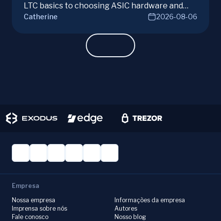
LTC basics to choosing ASIC hardware and
Catherine
2026-08-06
joining mining pools. Optimize your Litecoin
mining for maximum profit today.
Empresa
Nossa empresa
Informações da empresa
Imprensa sobre nós
Autores
Fale conosco
Nosso blog