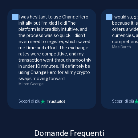
I was hesitant to use ChangeHero
I would sugg
initially, but I’m glad I did! The
because it i
platform is incredibly intuitive, and
offers a wid
the process was so quick. I didn’t
currencies, 
even need to register, which saved
comprehensi
Mae Burch
me time and effort. The exchange
rates were competitive, and my
transaction went through smoothly
in under 10 minutes. I’ll definitely be
using ChangeHero for all my crypto
swaps moving forward
Milton George
Scopri di più
Scopri di più
Domande Frequenti