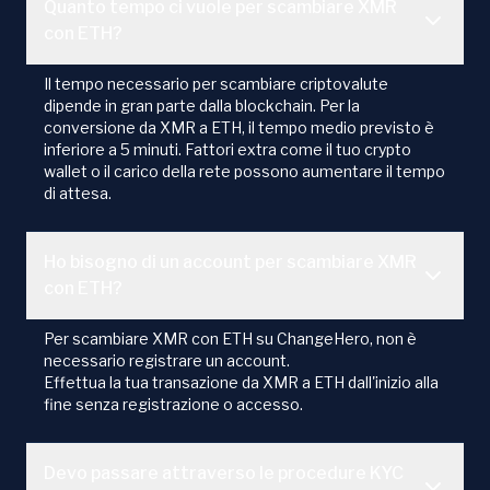
Quanto tempo ci vuole per scambiare XMR
con ETH?
Il tempo necessario per scambiare criptovalute
dipende in gran parte dalla blockchain. Per la
conversione da XMR a ETH, il tempo medio previsto è
inferiore a 5 minuti. Fattori extra come il tuo crypto
wallet o il carico della rete possono aumentare il tempo
di attesa.
Ho bisogno di un account per scambiare XMR
con ETH?
Per scambiare XMR con ETH su ChangeHero, non è
necessario registrare un account.
Effettua la tua transazione da XMR a ETH dall'inizio alla
fine senza registrazione o accesso.
Devo passare attraverso le procedure KYC