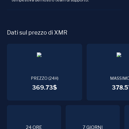
Dati sul prezzo di XMR
PREZZO (24H)
MASSIMO
369.73$
378.5
24 ORE
7 GIORNI