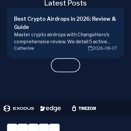
Latest Posts
Best Crypto Airdrops in 2026: Review &
Guide
Master crypto airdrops with ChangeHero's
comprehensive review. We detail 5 active
Catherine
2026-08-07
campaigns, risks, benefits, and a vital checklist
for discerning real opportunities from scams.
Learn more.