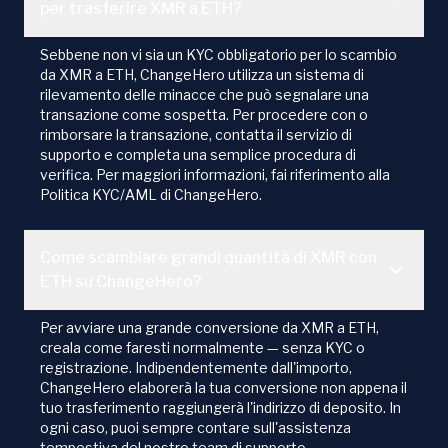
per trasferire XMR a ETH?
Sebbene non vi sia un KYC obbligatorio per lo scambio
da XMR a ETH, ChangeHero utilizza un sistema di
rilevamento delle minacce che può segnalare una
transazione come sospetta. Per procedere con o
rimborsare la transazione, contatta il servizio di
supporto e completa una semplice procedura di
verifica. Per maggiori informazioni, fai riferimento alla
Politica KYC/AML di ChangeHero.
Come scambiare grandi quantità di XMR con
ETH su ChangeHero?
Per avviare una grande conversione da XMR a ETH,
creala come faresti normalmente — senza KYC o
registrazione. Indipendentemente dall'importo,
ChangeHero elaborerà la tua conversione non appena il
tuo trasferimento raggiungerà l'indirizzo di deposito. In
ogni caso, puoi sempre contare sull'assistenza
tempestiva del nostro team di supporto.