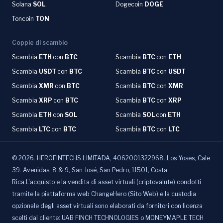
Solana
SOL
Dogecoin
DOGE
Toncoin
TON
Coppie di scambio
Scambia
ETH
con
BTC
Scambia
BTC
con
ETH
Scambia
USDT
con
BTC
Scambia
BTC
con
USDT
Scambia
XMR
con
BTC
Scambia
BTC
con
XMR
Scambia
XRP
con
BTC
Scambia
BTC
con
XRP
Scambia
ETH
con
SOL
Scambia
SOL
con
ETH
Scambia
LTC
con
BTC
Scambia
BTC
con
LTC
©
2026
.
HEROFINTECHS LIMITADA, 4062001322968. Los Yoses, Cale
39. Avenidas, 8 & 9, San José, San Pedro, 11501, Costa
Rica.L'acquisto e la vendita di asset virtuali (criptovalute) condotti
tramite la piattaforma web ChangeHero (Sito Web) e la custodia
opzionale degli asset virtuali sono elaborati da fornitori con licenza
scelti dal cliente: UAB FINCH TECHNOLOGIES o MONEYMAPLE TECH