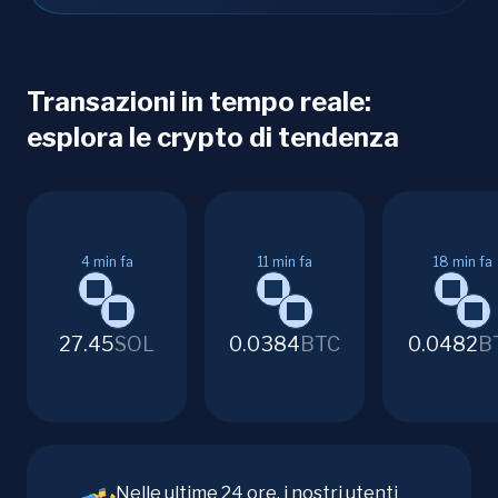
Transazioni in tempo reale:
esplora le crypto di tendenza
4
min fa
11
min fa
18
min fa
27.45
SOL
0.0384
BTC
0.0482
B
Nelle ultime 24 ore, i nostri utenti