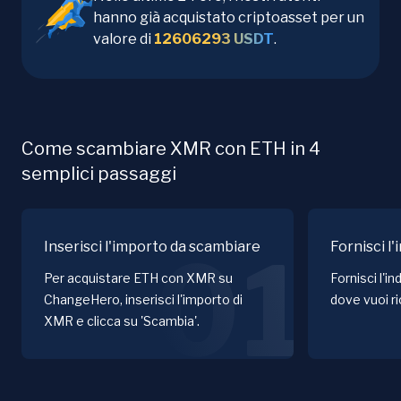
hanno già acquistato criptoasset per un
valore di
12606293
USDT
.
Come scambiare XMR con ETH in 4
semplici passaggi
Inserisci l'importo da scambiare
Fornisci l'
01
Per acquistare ETH con XMR su
Fornisci l'in
ChangeHero, inserisci l'importo di
dove vuoi ri
XMR e clicca su 'Scambia'.