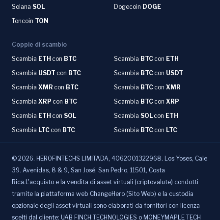
Solana
SOL
Dogecoin
DOGE
Toncoin
TON
Coppie di scambio
Scambia
ETH
con
BTC
Scambia
BTC
con
ETH
Scambia
USDT
con
BTC
Scambia
BTC
con
USDT
Scambia
XMR
con
BTC
Scambia
BTC
con
XMR
Scambia
XRP
con
BTC
Scambia
BTC
con
XRP
Scambia
ETH
con
SOL
Scambia
SOL
con
ETH
Scambia
LTC
con
BTC
Scambia
BTC
con
LTC
©
2026
.
HEROFINTECHS LIMITADA, 4062001322968. Los Yoses, Cale
39. Avenidas, 8 & 9, San José, San Pedro, 11501, Costa
Rica.L'acquisto e la vendita di asset virtuali (criptovalute) condotti
tramite la piattaforma web ChangeHero (Sito Web) e la custodia
opzionale degli asset virtuali sono elaborati da fornitori con licenza
scelti dal cliente: UAB FINCH TECHNOLOGIES o MONEYMAPLE TECH