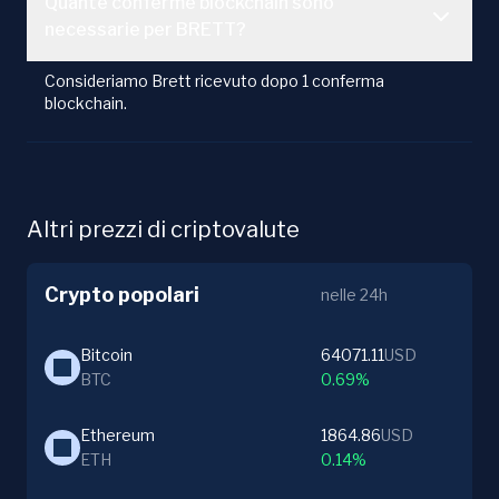
Quante conferme blockchain sono
necessarie per BRETT?
Consideriamo Brett ricevuto dopo 1 conferma
blockchain.
Altri prezzi di criptovalute
Crypto popolari
nelle 24h
Bitcoin
64071.11
USD
BTC
0.69%
Ethereum
1864.86
USD
ETH
0.14%