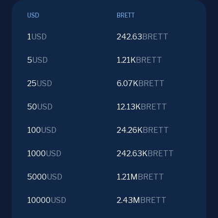
USD
BRETT
1
USD
242.63
BRETT
5
USD
1.21K
BRETT
25
USD
6.07K
BRETT
50
USD
12.13K
BRETT
100
USD
24.26K
BRETT
1000
USD
242.63K
BRETT
5000
USD
1.21M
BRETT
10000
USD
2.43M
BRETT