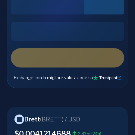
Exchange con la migliore valutazione su
Brett
(
BRETT
) /
USD
$0.0041214688
2.83% (24h)