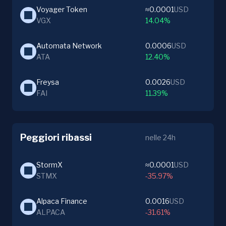
Voyager Token
≈0.0001
USD
VGX
14.04%
Automata Network
0.0006
USD
ATA
12.40%
Freysa
0.0026
USD
FAI
11.39%
Peggiori ribassi
nelle 24h
StormX
≈0.0001
USD
STMX
-35.97%
Alpaca Finance
0.0016
USD
ALPACA
-31.61%