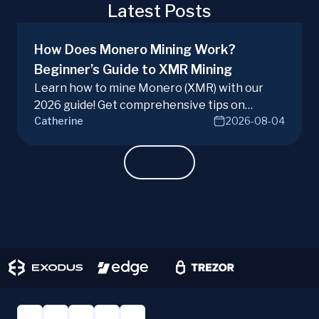
Latest Posts
How Does Monero Mining Work?
Beginner’s Guide to XMR Mining
Learn how to mine Monero (XMR) with our
2026 guide! Get comprehensive tips on
Catherine
2026-08-04
hardware, software, and techniques for
successful Monero mining.