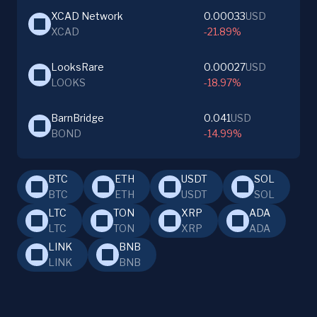
XCAD Network
0.00033
USD
XCAD
-21.89%
LooksRare
0.00027
USD
LOOKS
-18.97%
BarnBridge
0.041
USD
BOND
-14.99%
BTC
ETH
USDT
SOL
BTC
ETH
USDT
SOL
LTC
TON
XRP
ADA
LTC
TON
XRP
ADA
LINK
BNB
LINK
BNB