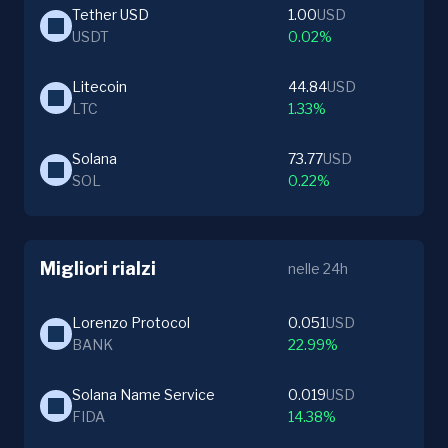
Tether USD
1.00
USD
USDT
0.02%
Litecoin
44.84
USD
LTC
1.33%
Solana
73.77
USD
SOL
0.22%
Migliori rialzi
nelle 24h
Lorenzo Protocol
0.051
USD
BANK
22.99%
Solana Name Service
0.019
USD
FIDA
14.38%