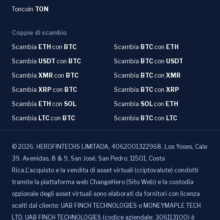
Toncoin
TON
Coppie di scambio
Scambia
ETH
con
BTC
Scambia
BTC
con
ETH
Scambia
USDT
con
BTC
Scambia
BTC
con
USDT
Scambia
XMR
con
BTC
Scambia
BTC
con
XMR
Scambia
XRP
con
BTC
Scambia
BTC
con
XRP
Scambia
ETH
con
SOL
Scambia
SOL
con
ETH
Scambia
LTC
con
BTC
Scambia
BTC
con
LTC
©
2026
.
HEROFINTECHS LIMITADA, 4062001322968. Los Yoses, Cale
39. Avenidas, 8 & 9, San José, San Pedro, 11501, Costa
Rica.L'acquisto e la vendita di asset virtuali (criptovalute) condotti
tramite la piattaforma web ChangeHero (Sito Web) e la custodia
opzionale degli asset virtuali sono elaborati da fornitori con licenza
scelti dal cliente: UAB FINCH TECHNOLOGIES o MONEYMAPLE TECH
LTD. UAB FINCH TECHNOLOGIES (codice aziendale: 306113100) è