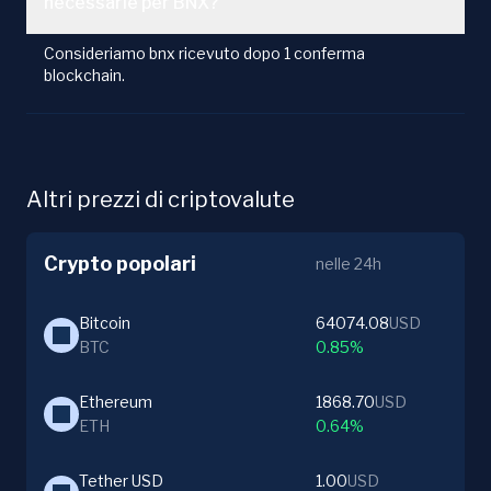
necessarie per BNX?
Consideriamo bnx ricevuto dopo 1 conferma
blockchain.
Altri prezzi di criptovalute
Crypto popolari
nelle 24h
Bitcoin
64074.08
USD
BTC
0.85%
Ethereum
1868.70
USD
ETH
0.64%
Tether USD
1.00
USD