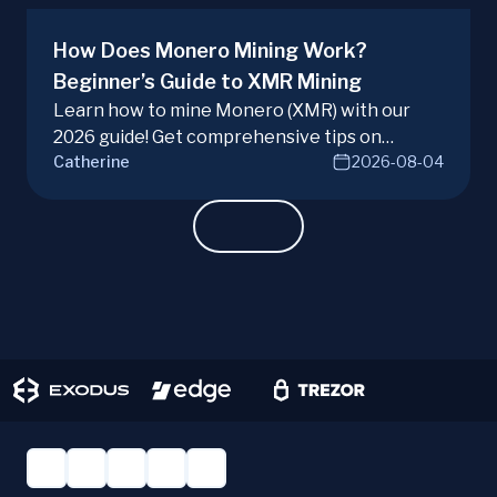
How Does Monero Mining Work?
Beginner’s Guide to XMR Mining
Learn how to mine Monero (XMR) with our
2026 guide! Get comprehensive tips on
Catherine
2026-08-04
hardware, software, and techniques for
successful Monero mining.