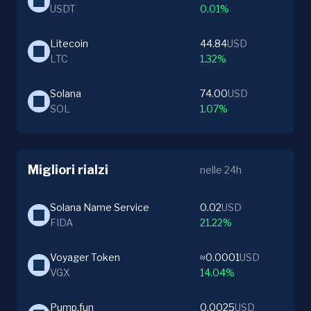
USDT
0.01%
Litecoin
44.84
USD
LTC
1.32%
Solana
74.00
USD
SOL
1.07%
Migliori rialzi
nelle 24h
Solana Name Service
0.02
USD
FIDA
21.22%
Voyager Token
≈0.0001
USD
VGX
14.04%
Pump.fun
0.0025
USD