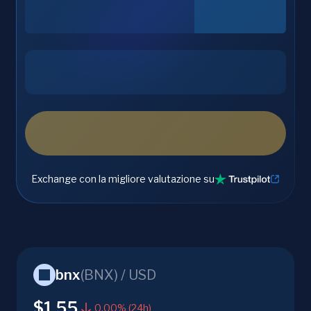
Exchange con la migliore valutazione su
bnx
(
BNX
) /
USD
$1.55
0.00% (24h)