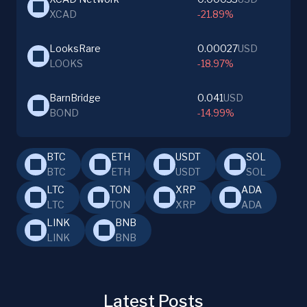
XCAD
-21.89%
LooksRare
0.00027
USD
LOOKS
-18.97%
BarnBridge
0.041
USD
BOND
-14.99%
BTC
ETH
USDT
SOL
BTC
ETH
USDT
SOL
LTC
TON
XRP
ADA
LTC
TON
XRP
ADA
LINK
BNB
LINK
BNB
Latest Posts