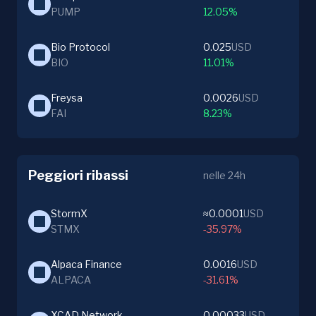
PUMP
12.05%
Bio Protocol
0.025
USD
BIO
11.01%
Freysa
0.0026
USD
FAI
8.23%
Peggiori ribassi
nelle 24h
StormX
≈0.0001
USD
STMX
-35.97%
Alpaca Finance
0.0016
USD
ALPACA
-31.61%
XCAD Network
0.00033
USD