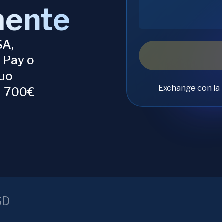
mente
SA,
 Pay o
tuo
Exchange con la 
a 700€
SD