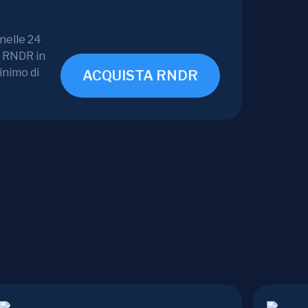
 nelle 24
4 RNDR in
inimo di
ACQUISTA RNDR