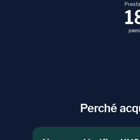
Presta
1
paesi
Perché acq