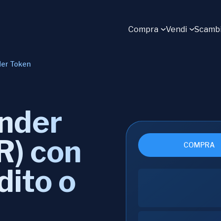
Compra
Vendi
Scamb
er Token
nder
R) con
COMPRA
dito o