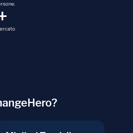
ersone.
+
mercato
ChangeHero?