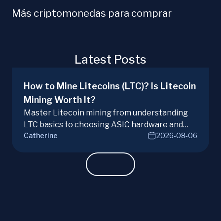
Más criptomonedas para comprar
Latest Posts
How to Mine Litecoins (LTC)? Is Litecoin
Mining Worth It?
Master Litecoin mining from understanding
LTC basics to choosing ASIC hardware and
Catherine
2026-08-06
joining mining pools. Optimize your Litecoin
mining for maximum profit today.