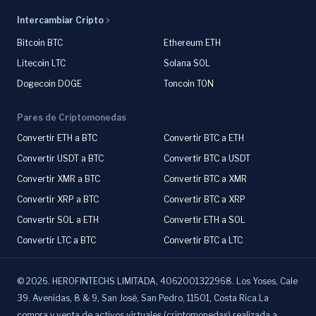
Intercambiar Cripto
Bitcoin BTC
Ethereum ETH
Litecoin LTC
Solana SOL
Dogecoin DOGE
Toncoin TON
Pares de Criptomonedas
Convertir ETH a BTC
Convertir BTC a ETH
Convertir USDT a BTC
Convertir BTC a USDT
Convertir XMR a BTC
Convertir BTC a XMR
Convertir XRP a BTC
Convertir BTC a XRP
Convertir SOL a ETH
Convertir ETH a SOL
Convertir LTC a BTC
Convertir BTC a LTC
©
2026
.
HEROFINTECHS LIMITADA, 4062001322968. Los Yoses, Cale
39. Avenidas, 8 & 9, San José, San Pedro, 11501, Costa Rica.La
compra y venta de activos virtuales (criptomonedas) realizada a