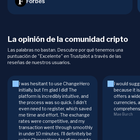
Forbes
La opinión de la comunidad cripto
Las palabras no bastan. Descubre por qué tenemos una
puntuación de "Excelente" en Trustpilot a través de las
reseñas de nuestros usuarios.
I was hesitant to use ChangeHero
I would sugg
initially, but I’m glad I did! The
because it i
platform is incredibly intuitive, and
offers a wid
the process was so quick. I didn’t
currencies, 
even need to register, which saved
comprehensi
Mae Burch
me time and effort. The exchange
rates were competitive, and my
transaction went through smoothly
in under 10 minutes. I’ll definitely be
using ChangeHero for all my crypto