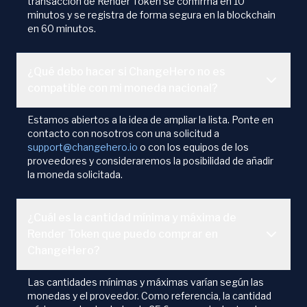
transacción de Render Token se confirma en 10
minutos y se registra de forma segura en la blockchain
en 60 minutos.
¿Qué debo hacer si ChangeHero no es
compatible con mi moneda nacional?
Estamos abiertos a la idea de ampliar la lista. Ponte en
contacto con nosotros con una solicitud a
support@changehero.io
o con los equipos de los
proveedores y consideraremos la posibilidad de añadir
la moneda solicitada.
¿Cuál es la cantidad mínima y máxima de
Render Token que puedo comprar en
ChangeHero?
Las cantidades mínimas y máximas varían según las
monedas y el proveedor. Como referencia, la cantidad