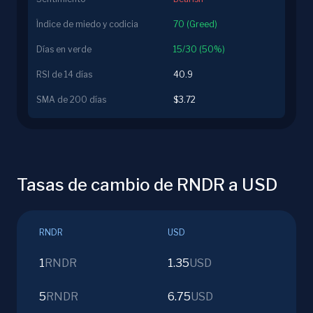
Índice de miedo y codicia
70 (Greed)
Días en verde
15/30 (50%)
RSI de 14 días
40.9
SMA de 200 días
$3.72
Tasas de cambio de RNDR a USD
RNDR
USD
1
RNDR
1.35
USD
5
RNDR
6.75
USD