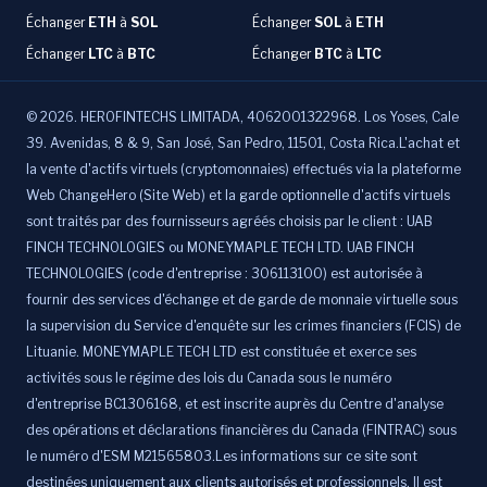
Échanger
ETH
à
SOL
Échanger
SOL
à
ETH
Échanger
LTC
à
BTC
Échanger
BTC
à
LTC
©
2026
.
HEROFINTECHS LIMITADA, 4062001322968. Los Yoses, Cale
39. Avenidas, 8 & 9, San José, San Pedro, 11501, Costa Rica.L'achat et
la vente d'actifs virtuels (cryptomonnaies) effectués via la plateforme
Web ChangeHero (Site Web) et la garde optionnelle d'actifs virtuels
sont traités par des fournisseurs agréés choisis par le client : UAB
FINCH TECHNOLOGIES ou MONEYMAPLE TECH LTD. UAB FINCH
TECHNOLOGIES (code d'entreprise : 306113100) est autorisée à
fournir des services d'échange et de garde de monnaie virtuelle sous
la supervision du Service d'enquête sur les crimes financiers (FCIS) de
Lituanie. MONEYMAPLE TECH LTD est constituée et exerce ses
activités sous le régime des lois du Canada sous le numéro
d'entreprise BC1306168, et est inscrite auprès du Centre d'analyse
des opérations et déclarations financières du Canada (FINTRAC) sous
le numéro d'ESM M21565803.Les informations sur ce site sont
destinées uniquement aux clients autorisés et professionnels. Il est