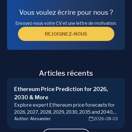
Vous voulez écrire pour nous ?
Envoyez-nous votre CV et une lettre de motivation.
REJOIGNEZ-NOUS
Articles récents
Ethereum Price Prediction for 2026,
2030 & More
Explore expert Ethereum price forecasts for
2026, 2027, 2028, 2029, 2030, 2035 and 2040,
Author:
Alexander
2026-08-03
diving into ETH potential in the evolving
cryptocurrency market. Make informed