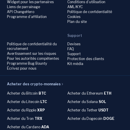
Widget pour les partenaires
Conditions d’utilisation
Liens de parrainage
AML/KYC
API ChangeHero
Politique de confidentialité
Programme d’affiliation
Cookies
Plan du site
Support
Politique de confidentialité du
Devises
recrutement
FAQ
Avertissement sur les risques
Support
Pour les autorités compétentes
Protection des clients
Programme Bug Bounty
Kit média
Écrivez pour nous
Acheter des crypto-monnaies
Acheter du
Bitcoin
BTC
Acheter du Ethereum
ETH
Acheter du
Litecoin
LTC
Acheter du
Solana
SOL
Acheter du
Ripple
XRP
Acheter du Tether
USDT
Acheter du Tron
TRX
Acheter du
Dogecoin
DOGE
Acheter du
Cardano
ADA