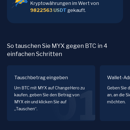
Kryptowährungen im Wert von
9822563
USDT
gekauft.
So tauschen Sie MYX gegen BTC in 4
einfachen Schritten
Tauschbetrag eingeben
Wallet-Ad
01
Um BTC mit MYX auf ChangeHero zu
Geben Sie 
kaufen, geben Sie den Betrag von
an, an die S
MYX ein und klicken Sie auf
möchten.
„Tauschen“.