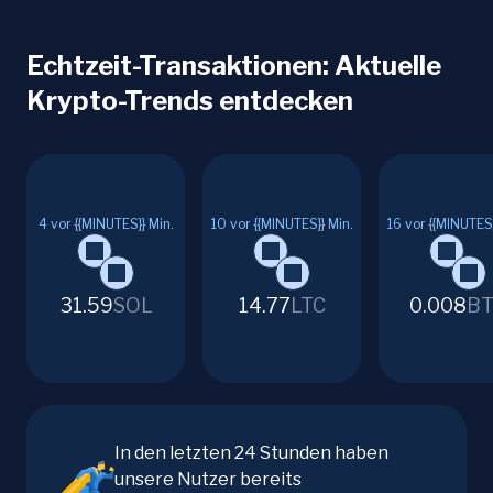
Echtzeit-Transaktionen: Aktuelle
Krypto-Trends entdecken
4
vor {{MINUTES}} Min.
10
vor {{MINUTES}} Min.
16
vor {{MINUTES}
31.59
SOL
14.77
LTC
0.008
BT
In den letzten 24 Stunden haben
unsere Nutzer bereits