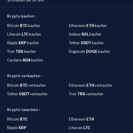
Schreiben Sie für uns
Krypto kaufen
Bitcoin
BTC
kaufen
Ethereum
ETH
kaufen
Litecoin
LTC
kaufen
Solana
SOL
kaufen
Ripple
XRP
kaufen
Tether
USDT
kaufen
Tron
TRX
kaufen
Dogecoin
DOGE
kaufen
Cardano
ADA
kaufen
Krypto verkaufen
Bitcoin
BTC
verkaufen
Ethereum
ETH
verkaufen
Tether
USDT
verkaufen
Tron
TRX
verkaufen
Krypto tauschen
Bitcoin
BTC
Ethereum
ETH
Ripple
XRP
Litecoin
LTC