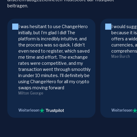
beitragen.
I was hesitant to use ChangeHero
I would sugg
initially, but I’m glad I did! The
because it i
platform is incredibly intuitive, and
offers a wid
the process was so quick. I didn’t
currencies, 
even need to register, which saved
comprehensi
Mae Burch
me time and effort. The exchange
rates were competitive, and my
transaction went through smoothly
in under 10 minutes. I’ll definitely be
using ChangeHero for all my crypto
swaps moving forward
Milton George
Weiterlesen
Weiterlesen