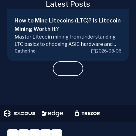
Latest Posts
How to Mine Litecoins (LTC)? Is Litecoin
Mining Worth It?
Master Litecoin mining from understanding
LTC basics to choosing ASIC hardware and
Catherine
2026-08-06
joining mining pools. Optimize your Litecoin
mining for maximum profit today.