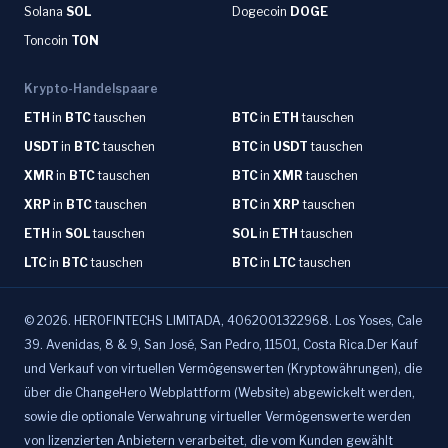
Solana
SOL
Dogecoin
DOGE
Toncoin
TON
Krypto-Handelspaare
ETH
in
BTC
tauschen
BTC
in
ETH
tauschen
USDT
in
BTC
tauschen
BTC
in
USDT
tauschen
XMR
in
BTC
tauschen
BTC
in
XMR
tauschen
XRP
in
BTC
tauschen
BTC
in
XRP
tauschen
ETH
in
SOL
tauschen
SOL
in
ETH
tauschen
LTC
in
BTC
tauschen
BTC
in
LTC
tauschen
©
2026
.
HEROFINTECHS LIMITADA, 4062001322968. Los Yoses, Cale
39. Avenidas, 8 & 9, San José, San Pedro, 11501, Costa Rica.Der Kauf
und Verkauf von virtuellen Vermögenswerten (Kryptowährungen), die
über die ChangeHero Webplattform (Website) abgewickelt werden,
sowie die optionale Verwahrung virtueller Vermögenswerte werden
von lizenzierten Anbietern verarbeitet, die vom Kunden gewählt