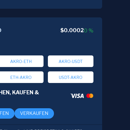
$
0.0002
O
0
%
AKRO-ETH
AKRO-USDT
ETH-AKRO
USDT-AKRO
HEN, KAUFEN &
FEN
VERKAUFEN