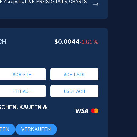
 Akropolis, LIVE-PREISDETAILS, CHARTS
$
0.0044
CH
-1.61
%
ACH-ETH
ACH-USDT
ETH-ACH
USDT-ACH
CHEN, KAUFEN &
FEN
VERKAUFEN