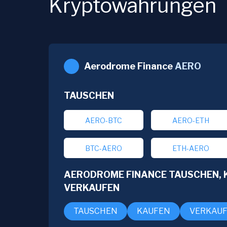
Kryptowährungen
Aerodrome Finance
AERO
TAUSCHEN
AERO-BTC
AERO-ETH
BTC-AERO
ETH-AERO
AERODROME FINANCE TAUSCHEN, 
VERKAUFEN
TAUSCHEN
KAUFEN
VERKAU