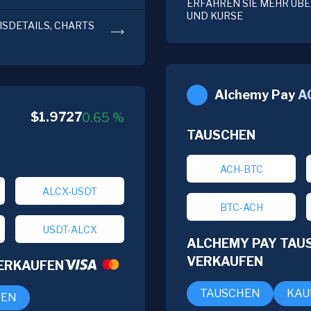
ERFAHREN SIE MEHR ÜBER
UND KURSE
EISDETAILS, CHARTS
Alchemy Pay
A
$
1.9727
0.65
%
TAUSCHEN
ACH-BTC
ALCX-USDT
BTC-ACH
USDT-ALCX
ALCHEMY PAY TAUS
VERKAUFEN
VERKAUFEN
TAUSCHEN
KAU
FEN