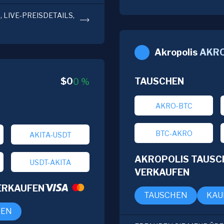
 LIVE-PREISDETAILS,
Akropolis
AKR
$
0
TAUSCHEN
0
%
AKRO-BTC
BTC-AKRO
AKITA-USDT
AKROPOLIS TAUSC
USDT-AKITA
VERKAUFEN
VERKAUFEN
TAUSCHEN
KAU
FEN