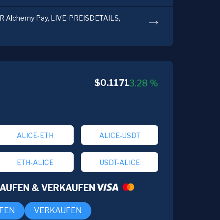
 Alchemy Pay, LIVE-PREISDETAILS,
$
0.1171
3.28
%
ALICE-ETH
ALICE-USDT
ETH-ALICE
USDT-ALICE
KAUFEN & VERKAUFEN
FEN
VERKAUFEN