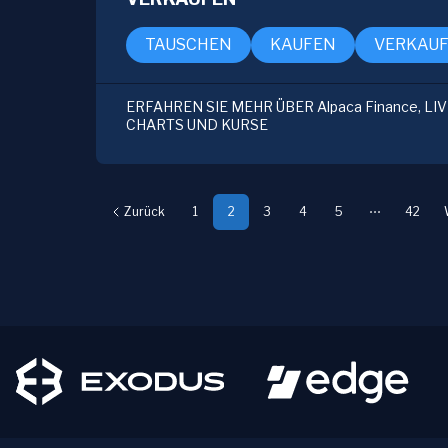
TAUSCHEN
KAUFEN
VERKAU
ERFAHREN SIE MEHR ÜBER Alpaca Finance, LI
CHARTS UND KURSE
Zurück
1
2
3
4
5
42