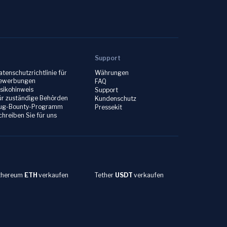
Support
atenschutzrichtlinie für
Währungen
ewerbungen
FAQ
isikohinweis
Support
ür zuständige Behörden
Kundenschutz
ug-Bounty-Programm
Pressekit
chreiben Sie für uns
thereum
ETH
verkaufen
Tether
USDT
verkaufen