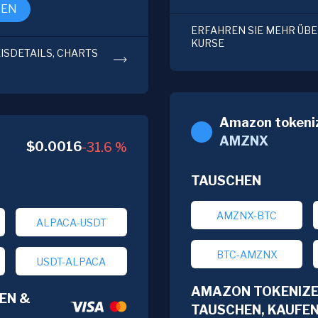
FEN
ERFAHREN SIE MEHR ÜBER
KURSE
EISDETAILS, CHARTS
Amazon tokeniz
AMZNX
$
0.0016
-31.6
%
TAUSCHEN
AMZNX-BTC
ALPACA-USDT
BTC-AMZNX
USDT-ALPACA
AMAZON TOKENIZE
EN &
TAUSCHEN, KAUFE