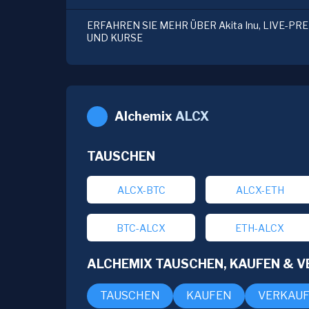
ERFAHREN SIE MEHR ÜBER Akita Inu, LIVE-PR
UND KURSE
Alchemix
ALCX
TAUSCHEN
ALCX-BTC
ALCX-ETH
BTC-ALCX
ETH-ALCX
ALCHEMIX TAUSCHEN, KAUFEN & 
TAUSCHEN
KAUFEN
VERKAU