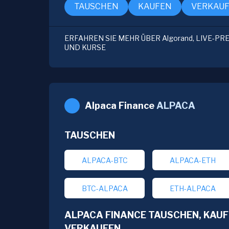
TAUSCHEN
KAUFEN
VERKAU
ERFAHREN SIE MEHR ÜBER Algorand, LIVE-PR
UND KURSE
Alpaca Finance
ALPACA
TAUSCHEN
ALPACA-BTC
ALPACA-ETH
BTC-ALPACA
ETH-ALPACA
ALPACA FINANCE TAUSCHEN, KAUF
VERKAUFEN