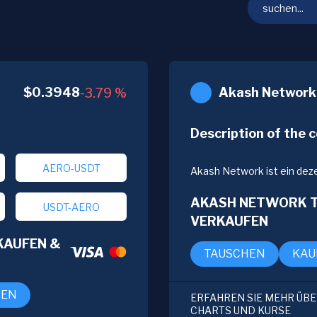
$
0.3948
Akash Network
-3.79
%
Description of the c
AERO-USDT
Akash Network ist ein dez
(DePIN), der skalierbare 
sichern Nutzer das Netzwer
AKASH NETWORK T
USDT-AERO
Dienste. Akash demokrati
VERKAUFEN
bietet eine kostengünstige
wie AWS oder Google.
KAUFEN &
TAUSCHEN
KAU
FEN
ERFAHREN SIE MEHR ÜBER
CHARTS UND KURSE