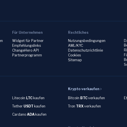
Für Unternehmen
Rechtliches
en
Widget für Partner
Nutzungsbedingungen
D
B
Empfehlungslinks
AML/KYC
R
ChangeHero API
Datenschutzrichtlinie
F
Partnerprogramm
Cookies
B
Sitemap
S
Krypto verkaufen
Litecoin
LTC
kaufen
Bitcoin
BTC
verkaufen
E
Tether
USDT
kaufen
Tron
TRX
verkaufen
Cardano
ADA
kaufen