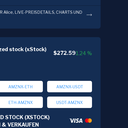
 Alice, LIVE-PREISDETAILS, CHARTS UND
ed stock (xStock)
$
272.59
1.24
%
AMZNX-ETH
AMZNX-USDT
ETH-AMZNX
USDT-AMZNX
D STOCK (XSTOCK)
N & VERKAUFEN