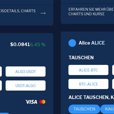
ERFAHREN SIE MEHR ÜBER
EISDETAILS, CHARTS
CHARTS UND KURSE
Alice
ALICE
$
0.0841
6.45
%
TAUSCHEN
ALICE-BTC
ALGO-USDT
BTC-ALICE
USDT-ALGO
ALICE TAUSCHEN, 
TAUSCHEN
KAU