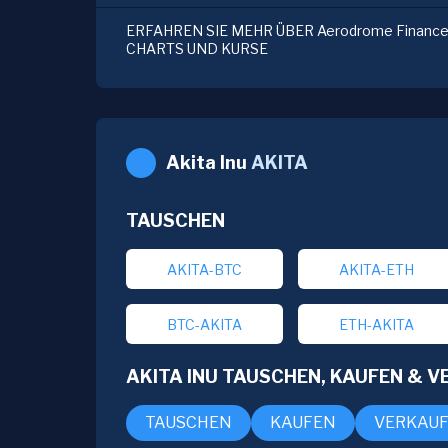
ERFAHREN SIE MEHR ÜBER Aerodrome Finance,
CHARTS UND KURSE
Akita Inu
AKITA
TAUSCHEN
AKITA-BTC
AKITA-ETH
BTC-AKITA
ETH-AKITA
AKITA INU TAUSCHEN, KAUFEN & 
TAUSCHEN
KAUFEN
VERKAU