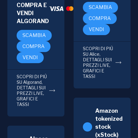
COMPRA E
SCAMBIA
VENDI
COMPRA
ALGORAND
VENDI
SCAMBIA
COMPRA
SCOPRI DI PIÙ
SU Alice,
VENDI
DETTAGLI SUI
PREZZI LIVE,
GRAFICI E
TASSI
SCOPRI DI PIÙ
SU Algorand,
DETTAGLI SUI
PREZZI LIVE,
GRAFICI E
TASSI
Amazon
tokenized
stock
(xStock)