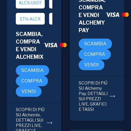
ALCX-USDT
BTC-ALCX
COMPRA
E VENDI
ETH-ALCX
USDT-ALCX
ALCHEMY
PAY
SCAMBIA,
COMPRA
SCAMBIA
E VENDI
COMPRA
ALCHEMIX
VENDI
SCAMBIA
COMPRA
SCOPRI DI PIÙ
SU Alchemy
VENDI
Pay, DETTAGLI
SUI PREZZI
LIVE, GRAFICI
E TASSI
SCOPRI DI PIÙ
SU Alchemix,
DETTAGLI SUI
PREZZI LIVE,
GRAFICI E