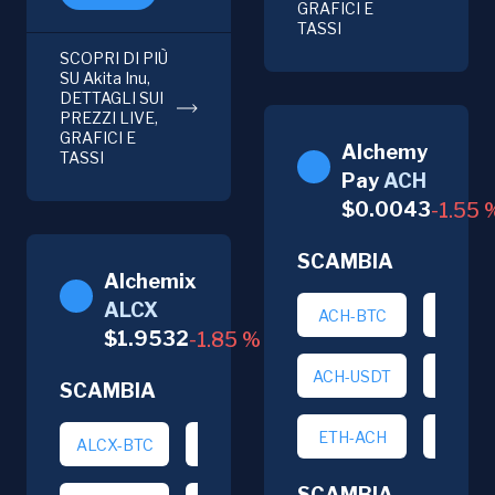
GRAFICI E
TASSI
SCOPRI DI PIÙ
SU Akita Inu,
DETTAGLI SUI
PREZZI LIVE,
GRAFICI E
Alchemy
TASSI
Pay
ACH
$
0.0043
-1.55
SCAMBIA
Alchemix
ALCX
ACH-BTC
ACH-E
$
1.9532
-1.85
%
ACH-USDT
BTC-A
SCAMBIA
ETH-ACH
USDT-
ALCX-BTC
ALCX-ETH
SCAMBIA,