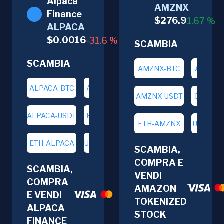
Alpaca
AMZNX
Finance
$
276.9
1.67
%
ALPACA
$
0.0016
-31.6
%
SCAMBIA
SCAMBIA
AMZNX-BTC
AMZNX-
ALPACA-BTC
ALPACA-ETH
AMZNX-USDT
BTC-AM
ALPACA-USDT
BTC-ALPACA
ETH-AMZNX
USDT-A
ETH-ALPACA
USDT-ALPACA
SCAMBIA,
COMPRA E
SCAMBIA,
VENDI
COMPRA
AMAZON
E VENDI
TOKENIZED
ALPACA
STOCK
FINANCE