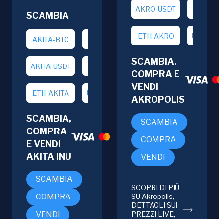
AKRO-USDT
BTC-A
SCAMBIA
ETH-AKRO
USDT-A
AKITA-BTC
AKITA-ETH
SCAMBIA,
AKITA-USDT
BTC-AKITA
COMPRA E
VENDI
ETH-AKITA
USDT-AKITA
AKROPOLIS
SCAMBIA,
SCAMBIA
COMPRA
COMPRA
E VENDI
AKITA INU
VENDI
SCAMBIA
SCOPRI DI PIÙ
COMPRA
SU Akropolis,
DETTAGLI SUI
VENDI
PREZZI LIVE,