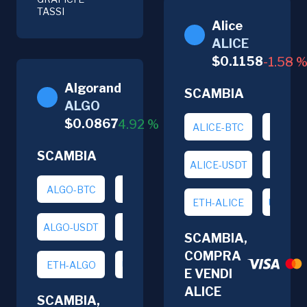
TASSI
Alice
ALICE
$
0.1158
-1.58
Algorand
SCAMBIA
ALGO
$
0.0867
4.92
%
ALICE-BTC
ALICE-
SCAMBIA
ALICE-USDT
BTC-AL
ALGO-BTC
ALGO-ETH
ETH-ALICE
USDT-A
ALGO-USDT
BTC-ALGO
SCAMBIA,
COMPRA
ETH-ALGO
USDT-ALGO
E VENDI
ALICE
SCAMBIA,