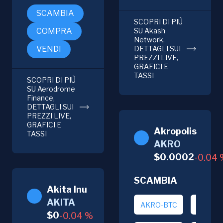
servizi di IA e
SCAMBIA
rendering. Akash
SCOPRI DI PIÙ
democratizza
COMPRA
SU Akash
l'accesso alle GPU
Network,
VENDI
DETTAGLI SUI
ad alte prestazioni,
PREZZI LIVE,
offrendo
GRAFICI E
un'alternativa
TASSI
SCOPRI DI PIÙ
economica ai
SU Aerodrome
Finance,
provider
DETTAGLI SUI
centralizzati
PREZZI LIVE,
tradizionali.
GRAFICI E
Akropolis
TASSI
AKRO
$
0.0002
-0.04
SCAMBIA
Akita Inu
AKITA
AKRO-BTC
AKRO-
$
0
-0.04
%