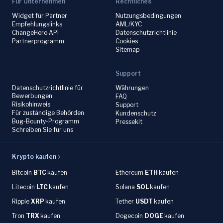
Für Unternehmen
Rechtliches
Widget für Partner
Nutzungsbedingungen
Empfehlungslinks
AML/KYC
ChangeHero API
Datenschutzrichtlinie
Partnerprogramm
Cookies
Sitemap
Support
Datenschutzrichtlinie für
Währungen
Bewerbungen
FAQ
Risikohinweis
Support
Für zuständige Behörden
Kundenschutz
Bug-Bounty-Programm
Pressekit
Schreiben Sie für uns
Krypto kaufen
Bitcoin
BTC
kaufen
Ethereum
ETH
kaufen
Litecoin
LTC
kaufen
Solana
SOL
kaufen
Ripple
XRP
kaufen
Tether
USDT
kaufen
Tron
TRX
kaufen
Dogecoin
DOGE
kaufen