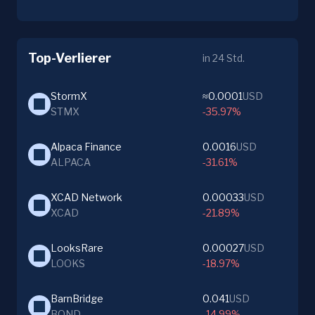
Top-Verlierer
in 24 Std.
StormX
≈0.0001
USD
STMX
-35.97%
Alpaca Finance
0.0016
USD
ALPACA
-31.61%
XCAD Network
0.00033
USD
XCAD
-21.89%
LooksRare
0.00027
USD
LOOKS
-18.97%
BarnBridge
0.041
USD
BOND
-14.99%