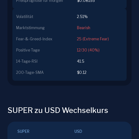
Preisprognose für morgen
$0.08155
Volatilität
2.51%
Marktstimmung
Bearish
Fear-&-Greed-Index
25 (Extreme Fear)
Positive Tage
12/30 (40%)
14-Tage-RSI
41.5
200-Tage-SMA
$0.12
SUPER zu USD Wechselkurs
SUPER
USD