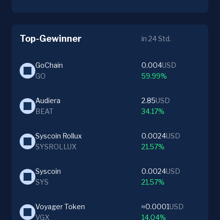
Top-Gewinner
in 24 Std.
GoChain
0.004
USD
GO
59.99%
Audiera
2.85
USD
BEAT
34.17%
Syscoin Rollux
0.0024
USD
SYSROLLUX
21.57%
Syscoin
0.0024
USD
SYS
21.57%
Voyager Token
≈0.0001
USD
VGX
14.04%