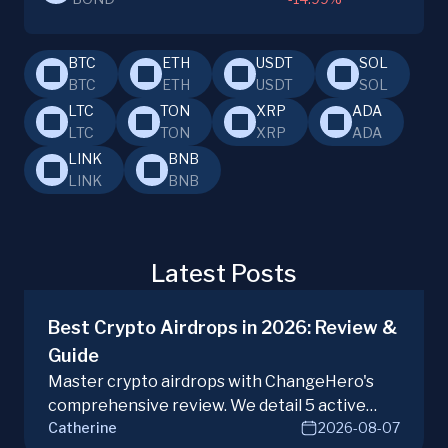
BTC
ETH
USDT
SOL
BTC
ETH
USDT
SOL
LTC
TON
XRP
ADA
LTC
TON
XRP
ADA
LINK
BNB
LINK
BNB
Latest Posts
Best Crypto Airdrops in 2026: Review &
Guide
Master crypto airdrops with ChangeHero's
comprehensive review. We detail 5 active
Catherine
2026-08-07
campaigns, risks, benefits, and a vital checklist