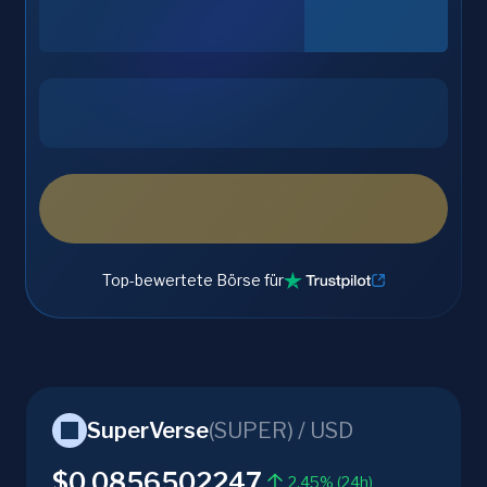
Top-bewertete Börse für
SuperVerse
(
SUPER
) /
USD
$0.0856502247
2.45% (24h)