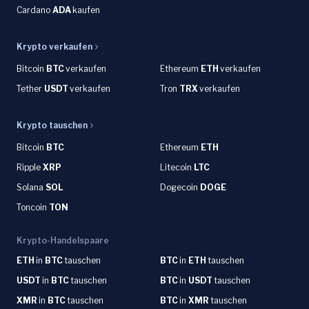
Cardano
ADA
kaufen
Krypto verkaufen
Bitcoin
BTC
verkaufen
Ethereum
ETH
verkaufen
Tether
USDT
verkaufen
Tron
TRX
verkaufen
Krypto tauschen
Bitcoin
BTC
Ethereum
ETH
Ripple
XRP
Litecoin
LTC
Solana
SOL
Dogecoin
DOGE
Toncoin
TON
Krypto-Handelspaare
ETH
in
BTC
tauschen
BTC
in
ETH
tauschen
USDT
in
BTC
tauschen
BTC
in
USDT
tauschen
XMR
in
BTC
tauschen
BTC
in
XMR
tauschen