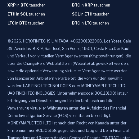
XRP
in
BTC
tauschen
BTC
in
XRP
tauschen
ETH
in
SOL
tauschen
SOL
in
ETH
tauschen
LTC
in
BTC
tauschen
BTC
in
LTC
tauschen
©
2026
.
HEROFINTECHS LIMITADA, 4062001322968. Los Yoses, Cale
39. Avenidas, 8 & 9, San José, San Pedro, 11501, Costa Rica.Der Kauf
und Verkauf von virtuellen Vermögenswerten (Kryptowährungen), die
über die ChangeHero Webplattform (Website) abgewickelt werden,
sowie die optionale Verwahrung virtueller Vermögenswerte werden
von lizenzierten Anbietern verarbeitet, die vom Kunden gewählt
wurden: UAB FINCH TECHNOLOGIES oder MONEYMAPLE TECH LTD.
UAB FINCH TECHNOLOGIES (Unternehmenscode: 306113100) ist zur
Erbringung von Dienstleistungen für den Umtausch und die
Verwahrung virtueller Währungen unter der Aufsicht des Financial
Crime Investigation Service (FCIS) von Litauen berechtigt.
MONEYMAPLE TECH LTD ist nach dem Recht von Kanada unter der
Firmennummer BC1306168 gegründet und tätig und beim Financial
Transactions and Reports Analysis Centre of Canada (FINTRAC) unter