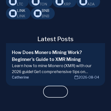
LTC
TON
XRP
ADA
LINK
BNB
LINK
BNB
Latest Posts
How Does Monero Mining Work?
Beginner’s Guide to XMR Mining
Learn how to mine Monero (XMR) with our
2026 guide! Get comprehensive tips on
Catherine
2026-08-04
hardware, software, and techniques for
successful Monero mining.