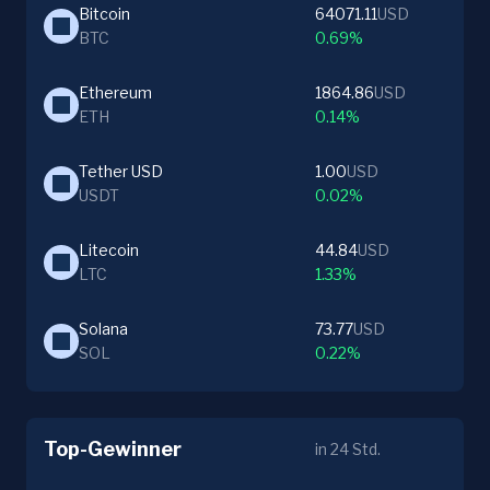
Bitcoin
64071.11
USD
BTC
0.69%
Ethereum
1864.86
USD
ETH
0.14%
Tether USD
1.00
USD
USDT
0.02%
Litecoin
44.84
USD
LTC
1.33%
Solana
73.77
USD
SOL
0.22%
Top-Gewinner
in 24 Std.