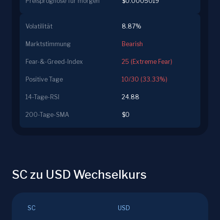
Preisprognose für morgen
$0.0005019
Volatilität
8.87%
Marktstimmung
Bearish
Fear-&-Greed-Index
25 (Extreme Fear)
Positive Tage
10/30 (33.33%)
14-Tage-RSI
24.88
200-Tage-SMA
$0
SC zu USD Wechselkurs
SC
USD