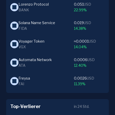
Lorenzo Protocol
0.051
USD
BANK
22.99%
Solana Name Service
0.019
USD
FIDA
14.38%
Voyager Token
≈0.0001
USD
VGX
14.04%
Automata Network
0.0006
USD
ATA
12.40%
Freysa
0.0026
USD
FAI
11.39%
Top-Verlierer
in 24 Std.