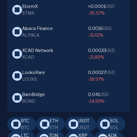
StormX
≈0.0001
USD
STMX
-35.97%
Alpaca Finance
0.0016
USD
ALPACA
-31.61%
XCAD Network
0.00033
USD
XCAD
-21.89%
LooksRare
0.00027
USD
LOOKS
-18.97%
BarnBridge
0.041
USD
BOND
-14.99%
BTC
ETH
USDT
SOL
BTC
ETH
USDT
SOL
LTC
TON
XRP
ADA