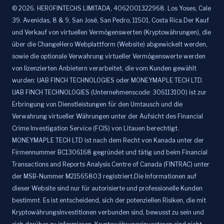
©
2026
.
HEROFINTECHS LIMITADA, 4062001322968. Los Yoses, Cale
39. Avenidas, 8 & 9, San José, San Pedro, 11501, Costa Rica.Der Kauf
und Verkauf von virtuellen Vermögenswerten (Kryptowährungen), die
über die ChangeHero Webplattform (Website) abgewickelt werden,
sowie die optionale Verwahrung virtueller Vermögenswerte werden
von lizenzierten Anbietern verarbeitet, die vom Kunden gewählt
wurden: UAB FINCH TECHNOLOGIES oder MONEYMAPLE TECH LTD.
UAB FINCH TECHNOLOGIES (Unternehmenscode: 306113100) ist zur
Erbringung von Dienstleistungen für den Umtausch und die
Verwahrung virtueller Währungen unter der Aufsicht des Financial
Crime Investigation Service (FCIS) von Litauen berechtigt.
MONEYMAPLE TECH LTD ist nach dem Recht von Kanada unter der
Firmennummer BC1306168 gegründet und tätig und beim Financial
Transactions and Reports Analysis Centre of Canada (FINTRAC) unter
der MSB-Nummer M21565803 registriert.Die Informationen auf
dieser Website sind nur für autorisierte und professionelle Kunden
bestimmt. Es ist entscheidend, sich der potenziellen Risiken, die mit
Kryptowährungsinvestitionen verbunden sind, bewusst zu sein und