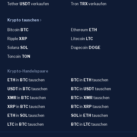
Tether
USDT
verkaufen
Tron
TRX
verkaufen
Krypto tauschen
Bitcoin
BTC
Ethereum
ETH
Ripple
XRP
Litecoin
LTC
Solana
SOL
Dogecoin
DOGE
Toncoin
TON
Krypto-Handelspaare
ETH
in
BTC
tauschen
BTC
in
ETH
tauschen
USDT
in
BTC
tauschen
BTC
in
USDT
tauschen
XMR
in
BTC
tauschen
BTC
in
XMR
tauschen
XRP
in
BTC
tauschen
BTC
in
XRP
tauschen
ETH
in
SOL
tauschen
SOL
in
ETH
tauschen
LTC
in
BTC
tauschen
BTC
in
LTC
tauschen