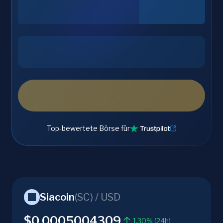
Top-bewertete Börse für
Siacoin
(
SC
) /
USD
$0.0005004309
1.30% (24h)