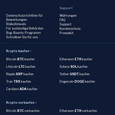
Support
Datenschutzrichtlinie für
Währungen
Bewerbungen
FAQ
Risikohinweis
Support
Für zuständige Behörden
Kundenschutz
Bug-Bounty-Programm
Pressekit
Schreiben Sie für uns
Krypto kaufen
Bitcoin
BTC
kaufen
Ethereum
ETH
kaufen
Litecoin
LTC
kaufen
Solana
SOL
kaufen
Ripple
XRP
kaufen
Tether
USDT
kaufen
Tron
TRX
kaufen
Dogecoin
DOGE
kaufen
Cardano
ADA
kaufen
Krypto verkaufen
Bitcoin
BTC
verkaufen
Ethereum
ETH
verkaufen