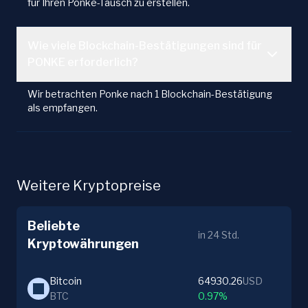
für Ihren Ponke-Tausch zu erstellen.
Wie viele Blockchain-Bestätigungen sind für
PONKE erforderlich?
Wir betrachten Ponke nach 1 Blockchain-Bestätigung
als empfangen.
Weitere Kryptopreise
Beliebte
in 24 Std.
Kryptowährungen
Bitcoin
64930.26
USD
BTC
0.97%