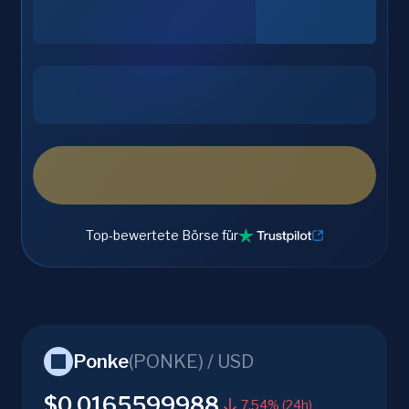
Top-bewertete Börse für
Ponke
(
PONKE
) /
USD
$0.0165599988
7.54% (24h)