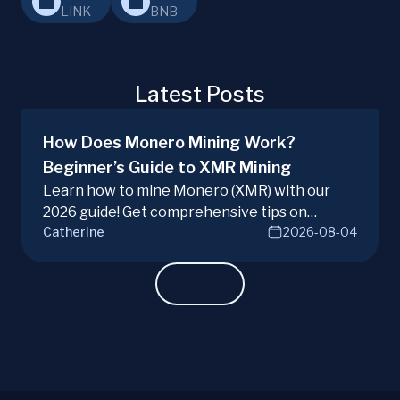
LINK
BNB
Latest Posts
How Does Monero Mining Work?
Beginner’s Guide to XMR Mining
Learn how to mine Monero (XMR) with our
2026 guide! Get comprehensive tips on
Catherine
2026-08-04
hardware, software, and techniques for
successful Monero mining.