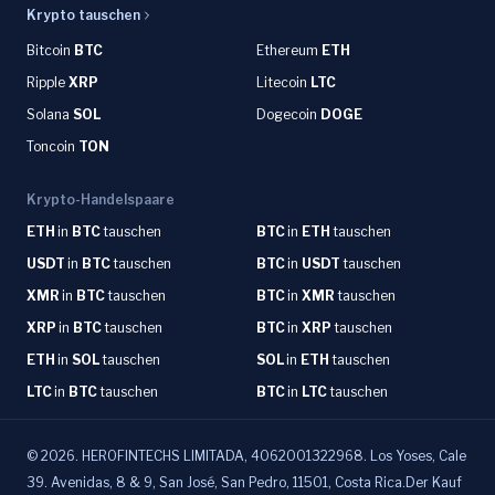
Krypto tauschen
Bitcoin
BTC
Ethereum
ETH
Ripple
XRP
Litecoin
LTC
Solana
SOL
Dogecoin
DOGE
Toncoin
TON
Krypto-Handelspaare
ETH
in
BTC
tauschen
BTC
in
ETH
tauschen
USDT
in
BTC
tauschen
BTC
in
USDT
tauschen
XMR
in
BTC
tauschen
BTC
in
XMR
tauschen
XRP
in
BTC
tauschen
BTC
in
XRP
tauschen
ETH
in
SOL
tauschen
SOL
in
ETH
tauschen
LTC
in
BTC
tauschen
BTC
in
LTC
tauschen
©
2026
.
HEROFINTECHS LIMITADA, 4062001322968. Los Yoses, Cale
39. Avenidas, 8 & 9, San José, San Pedro, 11501, Costa Rica.Der Kauf