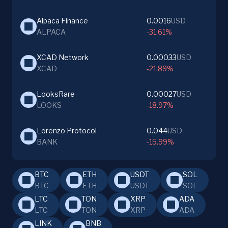
Alpaca Finance
0.0016
USD
ALPACA
-31.61%
XCAD Network
0.00033
USD
XCAD
-21.89%
LooksRare
0.00027
USD
LOOKS
-18.97%
Lorenzo Protocol
0.044
USD
BANK
-15.99%
BTC
ETH
USDT
SOL
BTC
ETH
USDT
SOL
LTC
TON
XRP
ADA
LTC
TON
XRP
ADA
LINK
BNB