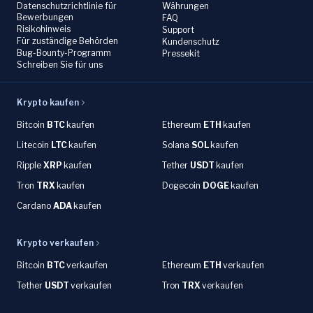
Datenschutzrichtlinie für
Währungen
Bewerbungen
FAQ
Risikohinweis
Support
Für zuständige Behörden
Kundenschutz
Bug-Bounty-Programm
Pressekit
Schreiben Sie für uns
Krypto kaufen
Bitcoin
BTC
kaufen
Ethereum
ETH
kaufen
Litecoin
LTC
kaufen
Solana
SOL
kaufen
Ripple
XRP
kaufen
Tether
USDT
kaufen
Tron
TRX
kaufen
Dogecoin
DOGE
kaufen
Cardano
ADA
kaufen
Krypto verkaufen
Bitcoin
BTC
verkaufen
Ethereum
ETH
verkaufen
Tether
USDT
verkaufen
Tron
TRX
verkaufen