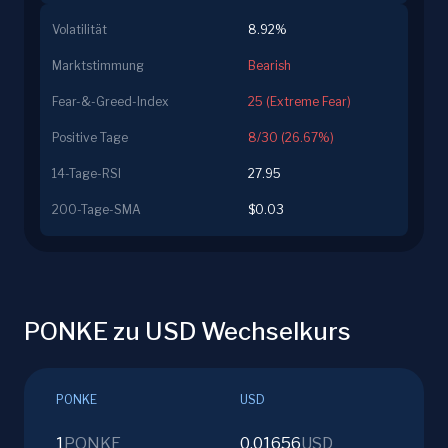
Volatilität
8.92%
Marktstimmung
Bearish
Fear-&-Greed-Index
25 (Extreme Fear)
Positive Tage
8/30 (26.67%)
14-Tage-RSI
27.95
200-Tage-SMA
$0.03
PONKE zu USD Wechselkurs
PONKE
USD
1
PONKE
0.01656
USD