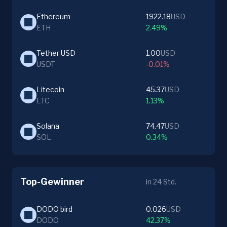
Ethereum
1922.18
USD
ETH
2.49%
Tether USD
1.00
USD
USDT
-0.01%
Litecoin
45.37
USD
LTC
1.13%
Solana
74.47
USD
SOL
0.34%
Top-Gewinner
in 24 Std.
DODO bird
0.026
USD
DODO
42.37%