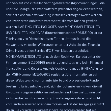
und Verkauf von virtuellen Vermögenswerten (Kryptowährungen), die
über die ChangeHero Webplattform (Website) abgewickelt werden,
sowie die optionale Verwahrung virtueller Vermögenswerte werden
von lizenzierten Anbietern verarbeitet, die vom Kunden gewählt
wurden: UAB FINCH TECHNOLOGIES oder MONEYMAPLE TECH LTD.
UAB FINCH TECHNOLOGIES (Unternehmenscode: 306113100) ist zur
Erbringung von Dienstleistungen für den Umtausch und die
Verwahrung virtueller Währungen unter der Aufsicht des Financial
Crime Investigation Service (FCIS) von Litauen berechtigt.
MONEYMAPLE TECH LTD ist nach dem Recht von Kanada unter der
Firmennummer BC1306168 gegründet und tätig und beim Financial
Transactions and Reports Analysis Centre of Canada (FINTRAC) unter
der MSB-Nummer M21565803 registriert.Die Informationen auf
dieser Website sind nur für autorisierte und professionelle Kunden
bestimmt. Es ist entscheidend, sich der potenziellen Risiken, die mit
Kryptowährungsinvestitionen verbunden sind, bewusst zu sein und
sich darüber zu informieren. Kryptowährungsinvestoren sind nicht
vor Handelsverlusten oder dem totalen Verlust der Anlage geschützt.
Holen Sie vor jeder Anlageentscheidung professionellen Rat ein.