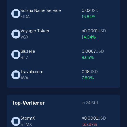
Solana Name Service
0.02
USD
FIDA
16.84%
Voyager Token
≈0.0001
USD
VGX
14.04%
Bluzelle
0.0067
USD
BLZ
8.65%
Travala.com
0.18
USD
AVA
7.80%
Top-Verlierer
in 24 Std.
StormX
≈0.0001
USD
STMX
-35.97%