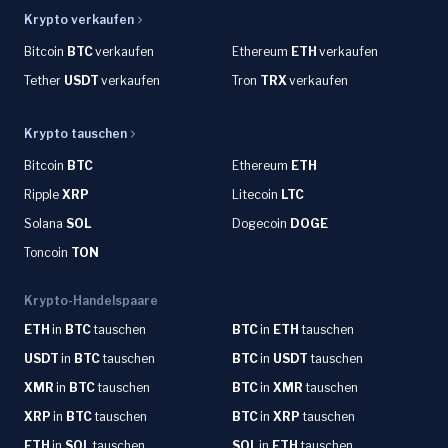
Krypto verkaufen
Bitcoin
BTC
verkaufen
Ethereum
ETH
verkaufen
Tether
USDT
verkaufen
Tron
TRX
verkaufen
Krypto tauschen
Bitcoin
BTC
Ethereum
ETH
Ripple
XRP
Litecoin
LTC
Solana
SOL
Dogecoin
DOGE
Toncoin
TON
Krypto-Handelspaare
ETH
in
BTC
tauschen
BTC
in
ETH
tauschen
USDT
in
BTC
tauschen
BTC
in
USDT
tauschen
XMR
in
BTC
tauschen
BTC
in
XMR
tauschen
XRP
in
BTC
tauschen
BTC
in
XRP
tauschen
ETH
in
SOL
tauschen
SOL
in
ETH
tauschen