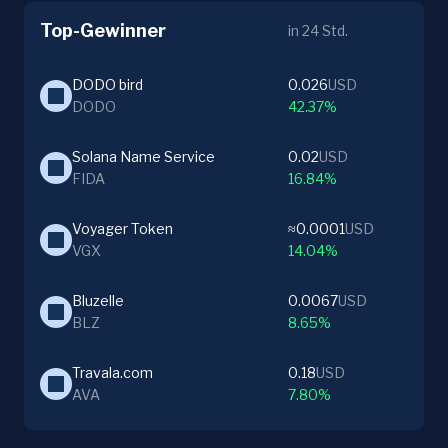
Top-Gewinner
in 24 Std.
DODO bird
0.026
USD
DODO
42.37%
Solana Name Service
0.02
USD
FIDA
16.84%
Voyager Token
≈0.0001
USD
VGX
14.04%
Bluzelle
0.0067
USD
BLZ
8.65%
Travala.com
0.18
USD
AVA
7.80%