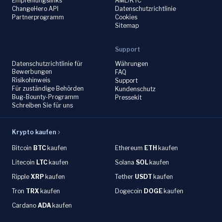
Empfehlungslinks
AML/KYC
ChangeHero API
Datenschutzrichtlinie
Partnerprogramm
Cookies
Sitemap
Support
Datenschutzrichtlinie für
Währungen
Bewerbungen
FAQ
Risikohinweis
Support
Für zuständige Behörden
Kundenschutz
Bug-Bounty-Programm
Pressekit
Schreiben Sie für uns
Krypto kaufen
Bitcoin
BTC
kaufen
Ethereum
ETH
kaufen
Litecoin
LTC
kaufen
Solana
SOL
kaufen
Ripple
XRP
kaufen
Tether
USDT
kaufen
Tron
TRX
kaufen
Dogecoin
DOGE
kaufen
Cardano
ADA
kaufen