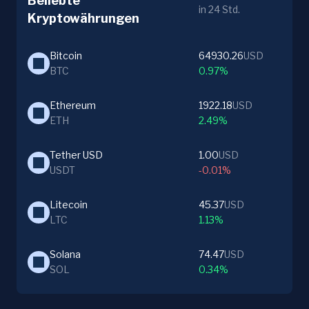
Beliebte
in 24 Std.
Kryptowährungen
Bitcoin
64930.26
USD
BTC
0.97%
Ethereum
1922.18
USD
ETH
2.49%
Tether USD
1.00
USD
USDT
-0.01%
Litecoin
45.37
USD
LTC
1.13%
Solana
74.47
USD
SOL
0.34%