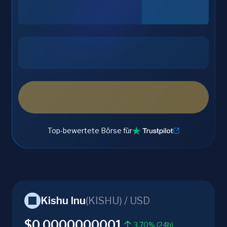
Top-bewertete Börse für
Kishu Inu
(
KISHU
) /
USD
$0.0000000001
3.70% (24h)