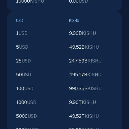
10000
KISHU
0.00
USD
USD
KISHU
1
USD
9.90B
KISHU
5
USD
49.52B
KISHU
25
USD
247.59B
KISHU
50
USD
495.17B
KISHU
100
USD
990.35B
KISHU
1000
USD
9.90T
KISHU
5000
USD
49.52T
KISHU