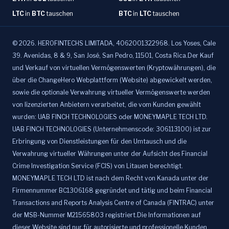
LTC
in
BTC
tauschen
BTC
in
LTC
tauschen
©
2026
.
HEROFINTECHS LIMITADA, 4062001322968. Los Yoses, Cale
39. Avenidas, 8 & 9, San José, San Pedro, 11501, Costa Rica.Der Kauf
und Verkauf von virtuellen Vermögenswerten (Kryptowährungen), die
über die ChangeHero Webplattform (Website) abgewickelt werden,
sowie die optionale Verwahrung virtueller Vermögenswerte werden
von lizenzierten Anbietern verarbeitet, die vom Kunden gewählt
wurden: UAB FINCH TECHNOLOGIES oder MONEYMAPLE TECH LTD.
UAB FINCH TECHNOLOGIES (Unternehmenscode: 306113100) ist zur
Erbringung von Dienstleistungen für den Umtausch und die
Verwahrung virtueller Währungen unter der Aufsicht des Financial
Crime Investigation Service (FCIS) von Litauen berechtigt.
MONEYMAPLE TECH LTD ist nach dem Recht von Kanada unter der
Firmennummer BC1306168 gegründet und tätig und beim Financial
Transactions and Reports Analysis Centre of Canada (FINTRAC) unter
der MSB-Nummer M21565803 registriert.Die Informationen auf
dieser Website sind nur für autorisierte und professionelle Kunden