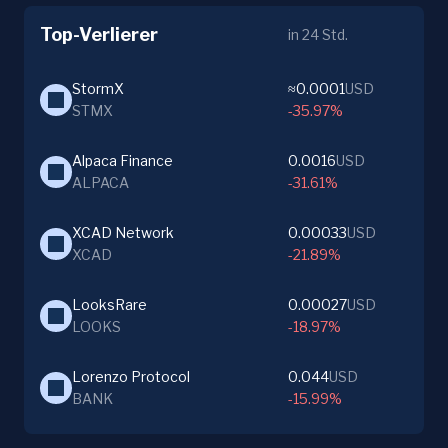
Top-Verlierer
in 24 Std.
StormX
≈0.0001
USD
STMX
-35.97%
Alpaca Finance
0.0016
USD
ALPACA
-31.61%
XCAD Network
0.00033
USD
XCAD
-21.89%
LooksRare
0.00027
USD
LOOKS
-18.97%
Lorenzo Protocol
0.044
USD
BANK
-15.99%