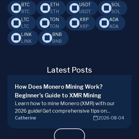
BTC
ETH
USDT
SOL
BTC
ETH
USDT
SOL
LTC
TON
XRP
ADA
LTC
TON
XRP
ADA
LINK
BNB
LINK
BNB
Latest Posts
How Does Monero Mining Work?
Beginner’s Guide to XMR Mining
Learn how to mine Monero (XMR) with our
2026 guide! Get comprehensive tips on
Catherine
2026-08-04
hardware, software, and techniques for
successful Monero mining.