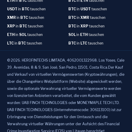
ETH
in
BTC
tauschen
BTC
in
ETH
tauschen
USDT
in
BTC
tauschen
BTC
in
USDT
tauschen
XMR
in
BTC
tauschen
BTC
in
XMR
tauschen
XRP
in
BTC
tauschen
BTC
in
XRP
tauschen
ETH
in
SOL
tauschen
SOL
in
ETH
tauschen
LTC
in
BTC
tauschen
BTC
in
LTC
tauschen
©
2026
.
HEROFINTECHS LIMITADA, 4062001322968. Los Yoses, Cale
39. Avenidas, 8 & 9, San José, San Pedro, 11501, Costa Rica.Der Kauf
und Verkauf von virtuellen Vermögenswerten (Kryptowährungen), die
über die ChangeHero Webplattform (Website) abgewickelt werden,
sowie die optionale Verwahrung virtueller Vermögenswerte werden
von lizenzierten Anbietern verarbeitet, die vom Kunden gewählt
wurden: UAB FINCH TECHNOLOGIES oder MONEYMAPLE TECH LTD.
UAB FINCH TECHNOLOGIES (Unternehmenscode: 306113100) ist zur
Erbringung von Dienstleistungen für den Umtausch und die
Verwahrung virtueller Währungen unter der Aufsicht des Financial
Crime Investigation Service (FCIS) von Litauen berechtigt.