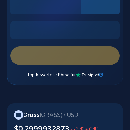
Top-bewertete Börse für
Grass
(
GRASS
) /
USD
$0.2999932873
3.42% (24h)