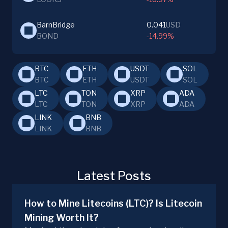
BarnBridge
0.041
USD
BOND
-14.99%
BTC
ETH
USDT
SOL
BTC
ETH
USDT
SOL
LTC
TON
XRP
ADA
LTC
TON
XRP
ADA
LINK
BNB
LINK
BNB
Latest Posts
How to Mine Litecoins (LTC)? Is Litecoin
Mining Worth It?