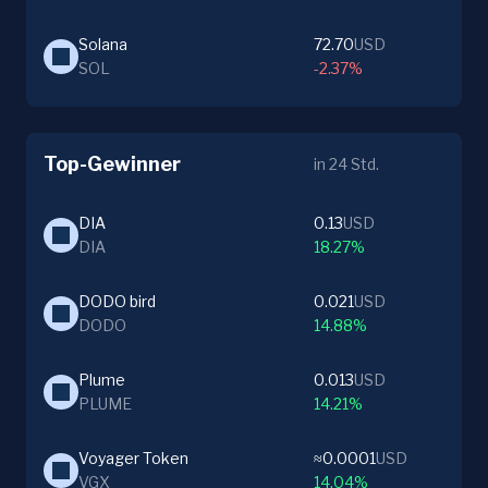
Solana
72.70
USD
SOL
-2.37%
Top-Gewinner
in 24 Std.
DIA
0.13
USD
DIA
18.27%
DODO bird
0.021
USD
DODO
14.88%
Plume
0.013
USD
PLUME
14.21%
Voyager Token
≈0.0001
USD
VGX
14.04%