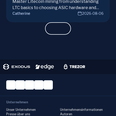
Master Litecoin mining from understanding
LTC basics to choosing ASIC hardware and
Catherine
2026-08-06
joining mining pools. Optimize your Litecoin
mining for maximum profit today.
Unternehmen
Unser Unternehmen
Unternehmensinformationen
Presse über uns
Autoren