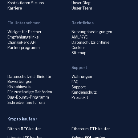
Kontaktieren Sie uns
Unser Blog
Karriere
Unser Team
Für Unternehmen
Rechtliches
Widget für Partner
Nutzungsbedingungen
Empfehlungslinks
AML/KYC
ChangeHero API
Datenschutzrichtlinie
Partnerprogramm
Cookies
Sitemap
Support
Datenschutzrichtlinie für
Währungen
Bewerbungen
FAQ
Risikohinweis
Support
Für zuständige Behörden
Kundenschutz
Bug-Bounty-Programm
Pressekit
Schreiben Sie für uns
Krypto kaufen
Bitcoin
BTC
kaufen
Ethereum
ETH
kaufen
Litecoin
LTC
kaufen
Solana
SOL
kaufen