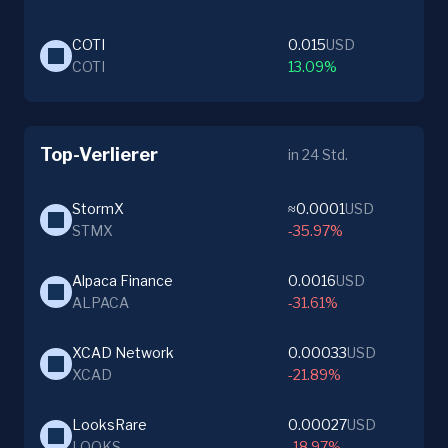
COTI
0.015
USD
COTI
13.09%
Top-Verlierer
in 24 Std.
StormX
≈0.0001
USD
STMX
-35.97%
Alpaca Finance
0.0016
USD
ALPACA
-31.61%
XCAD Network
0.00033
USD
XCAD
-21.89%
LooksRare
0.00027
USD
LOOKS
-18.97%