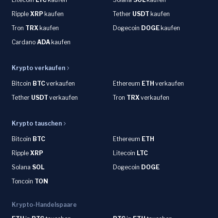
Ripple
XRP
kaufen
Tether
USDT
kaufen
Tron
TRX
kaufen
Dogecoin
DOGE
kaufen
Cardano
ADA
kaufen
Krypto verkaufen
Bitcoin
BTC
verkaufen
Ethereum
ETH
verkaufen
Tether
USDT
verkaufen
Tron
TRX
verkaufen
Krypto tauschen
Bitcoin
BTC
Ethereum
ETH
Ripple
XRP
Litecoin
LTC
Solana
SOL
Dogecoin
DOGE
Toncoin
TON
Krypto-Handelspaare