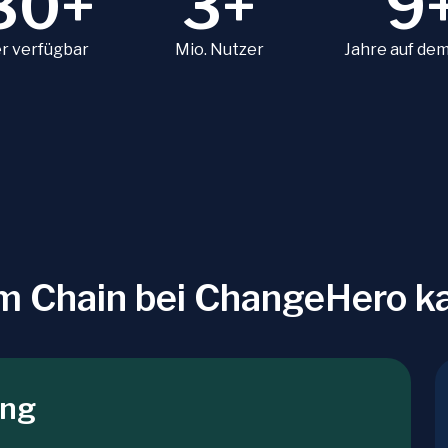
80+
3+
9
r verfügbar
Mio. Nutzer
Jahre auf de
 Chain bei ChangeHero k
ung