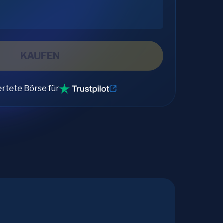
KAUFEN
rtete Börse für