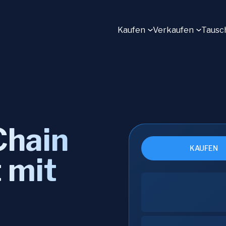
Kaufen
Verkaufen
Tausc
Chain
KAUFEN
 mit
r