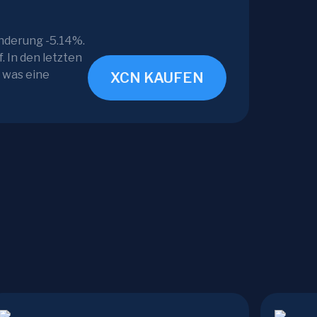
nderung -5.14%.
 In den letzten
 was eine
XCN KAUFEN