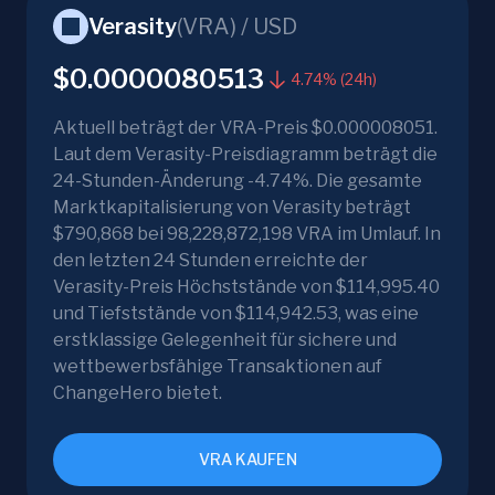
Verasity
(
VRA
) /
USD
$0.0000080513
4.74% (24h)
Aktuell beträgt der VRA-Preis $0.000008051.
Laut dem Verasity-Preisdiagramm beträgt die
24-Stunden-Änderung -4.74%. Die gesamte
Marktkapitalisierung von Verasity beträgt
$790,868 bei 98,228,872,198 VRA im Umlauf. In
den letzten 24 Stunden erreichte der
Verasity-Preis Höchststände von $114,995.40
und Tiefststände von $114,942.53, was eine
erstklassige Gelegenheit für sichere und
wettbewerbsfähige Transaktionen auf
ChangeHero bietet.
VRA KAUFEN