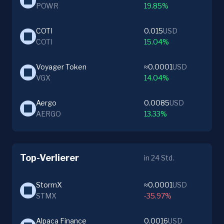
POWR
19.85%
COTI
0.015
USD
COTI
15.04%
Voyager Token
≈0.0001
USD
VGX
14.04%
Aergo
0.0085
USD
AERGO
13.33%
Top-Verlierer
in 24 Std.
StormX
≈0.0001
USD
STMX
-35.97%
Alpaca Finance
0.0016
USD