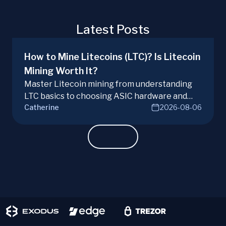
Latest Posts
How to Mine Litecoins (LTC)? Is Litecoin
Mining Worth It?
Master Litecoin mining from understanding
LTC basics to choosing ASIC hardware and
Catherine
2026-08-06
joining mining pools. Optimize your Litecoin
mining for maximum profit today.