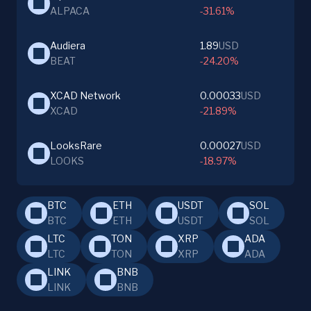
ALPACA
-31.61%
Audiera
1.89
USD
BEAT
-24.20%
XCAD Network
0.00033
USD
XCAD
-21.89%
LooksRare
0.00027
USD
LOOKS
-18.97%
BTC
ETH
USDT
SOL
BTC
ETH
USDT
SOL
LTC
TON
XRP
ADA
LTC
TON
XRP
ADA
LINK
BNB
LINK
BNB