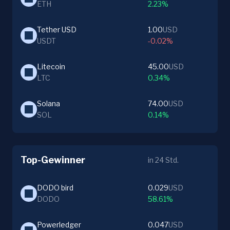
ETH
2.23%
Tether USD
1.00
USD
USDT
-0.02%
Litecoin
45.00
USD
LTC
0.34%
Solana
74.00
USD
SOL
0.14%
Top-Gewinner
in 24 Std.
DODO bird
0.029
USD
DODO
58.61%
Powerledger
0.047
USD