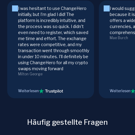
I was hesitant to use ChangeHero
I would sugg
initially, but I’m glad I did! The
because it i
platform is incredibly intuitive, and
offers a wid
the process was so quick. I didn’t
currencies, 
even need to register, which saved
comprehensi
Mae Burch
me time and effort. The exchange
rates were competitive, and my
transaction went through smoothly
in under 10 minutes. I’ll definitely be
using ChangeHero for all my crypto
swaps moving forward
Milton George
Weiterlesen
Weiterlesen
Häufig gestellte Fragen