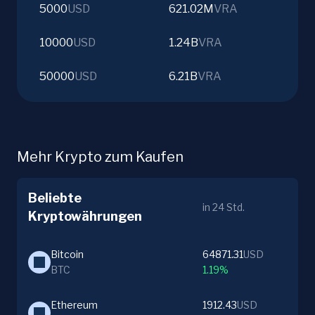
5000
USD
621.02M
VRA
10000
USD
1.24B
VRA
50000
USD
6.21B
VRA
Mehr Krypto zum Kaufen
Beliebte
in 24 Std.
Kryptowährungen
Bitcoin
64871.31
USD
BTC
1.19%
Ethereum
1912.43
USD