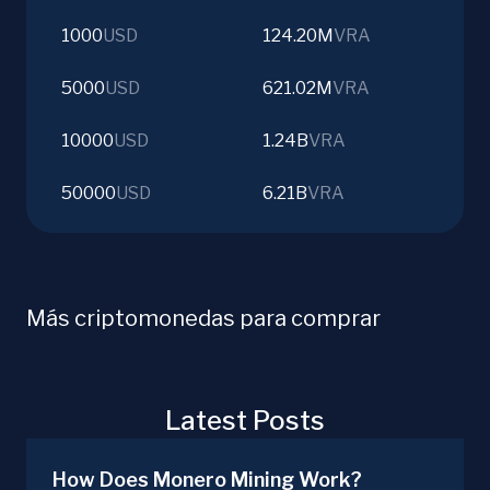
1000
USD
124.20M
VRA
5000
USD
621.02M
VRA
10000
USD
1.24B
VRA
50000
USD
6.21B
VRA
Más criptomonedas para comprar
Latest Posts
How Does Monero Mining Work?