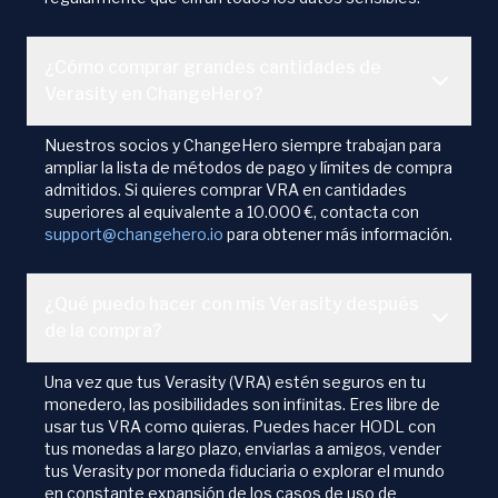
¿Cómo comprar grandes cantidades de
Verasity en ChangeHero?
Nuestros socios y ChangeHero siempre trabajan para
ampliar la lista de métodos de pago y límites de compra
admitidos. Si quieres comprar VRA en cantidades
superiores al equivalente a 10.000 €, contacta con
support@changehero.io
para obtener más información.
¿Qué puedo hacer con mis Verasity después
de la compra?
Una vez que tus Verasity (VRA) estén seguros en tu
monedero, las posibilidades son infinitas. Eres libre de
usar tus VRA como quieras. Puedes hacer HODL con
tus monedas a largo plazo, enviarlas a amigos, vender
tus Verasity por moneda fiduciaria o explorar el mundo
en constante expansión de los casos de uso de