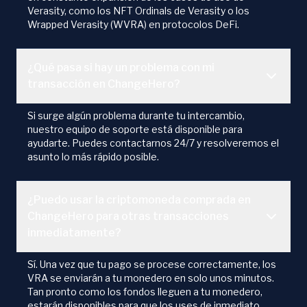
Verasity, como los NFT Ordinals de Verasity o los
Wrapped Verasity (WVRA) en protocolos DeFi.
¿Qué pasa si hay un problema con mi
transacción en ChangeHero?
Si surge algún problema durante tu intercambio,
nuestro equipo de soporte está disponible para
ayudarte. Puedes contactarnos 24/7 y resolveremos el
asunto lo más rápido posible.
¿Puedo usar la criptomoneda comprada en
ChangeHero para otras transacciones
inmediatamente?
Sí. Una vez que tu pago se procese correctamente, los
VRA se enviarán a tu monedero en solo unos minutos.
Tan pronto como los fondos lleguen a tu monedero,
estarán disponibles para que los uses de inmediato.