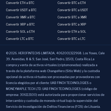
Convertir ETH a BTC
Convertir BTC a ETH
Convertir USDT a BTC
Convertir BTC a USDT
Convertir XMR a BTC
Convertir BTC a XMR
Convertir XRP a BTC
Convertir BTC a XRP
Convertir SOL a ETH
Convertir ETH a SOL
Convertir LTC a BTC
Convertir BTC a LTC
©
2026
.
HEROFINTECHS LIMITADA, 4062001322968. Los Yoses, Cale
39. Avenidas, 8 & 9, San José, San Pedro, 11501, Costa Rica.La
compra y venta de activos virtuales (criptomonedas) realizada a
través de la plataforma web ChangeHero (Sitio Web) y la custodia
opcional de activos virtuales son procesadas por proveedores con
licencia elegidos por el cliente: UAB FINCH TECHNOLOGIES o
MONEYMAPLE TECH LTD. UAB FINCH TECHNOLOGIES (código de
empresa: 306113100) está autorizada para proporcionar servicios de
intercambio y custodia de moneda virtual bajo la supervisión del
Servicio de Investigación de Delitos Financieros (FCIS) de Lituania.