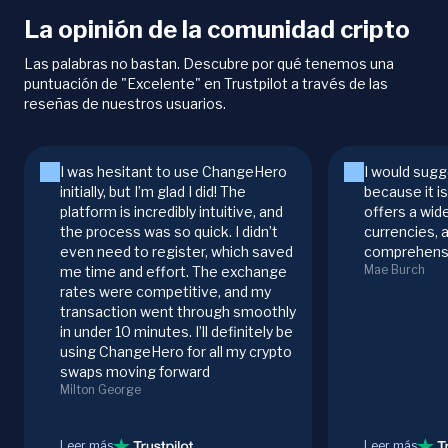
La opinión de la comunidad cripto
Las palabras no bastan. Descubre por qué tenemos una
puntuación de "Excelente" en Trustpilot a través de las
reseñas de nuestros usuarios.
I was hesitant to use ChangeHero
I would sugg
initially, but I’m glad I did! The
because it i
platform is incredibly intuitive, and
offers a wid
the process was so quick. I didn’t
currencies, 
even need to register, which saved
comprehensi
Mae Burch
me time and effort. The exchange
rates were competitive, and my
transaction went through smoothly
in under 10 minutes. I’ll definitely be
using ChangeHero for all my crypto
swaps moving forward
Milton George
Leer más
Leer más