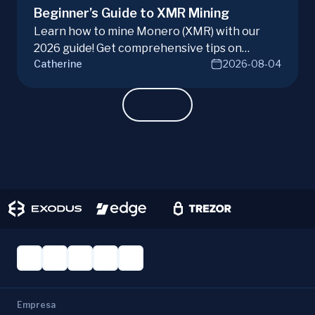
Beginner’s Guide to XMR Mining
Learn how to mine Monero (XMR) with our
2026 guide! Get comprehensive tips on
Catherine
2026-08-04
hardware, software, and techniques for
successful Monero mining.
Empresa