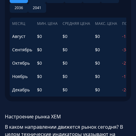
2036
2041
МЕСЯЦ
МИН. ЦЕНА
СРЕДНЯЯ ЦЕНА
МАКС. ЦЕНА
ПОТЕН
Август
$
0
$
0
$
0
-18.82
Сентябрь
$
0
$
0
$
0
-34.7
%
Октябрь
$
0
$
0
$
0
-27.48
Ноябрь
$
0
$
0
$
0
-17.95
Декабрь
$
0
$
0
$
0
-24.33
Настроение рынка XEM
В каком направлении движется рынок сегодня? В
целом технические индикаторы указывают на