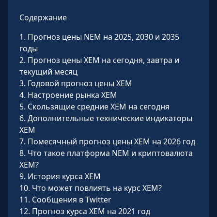
Содержание
1
.
Прогноз цены NEM на 2025, 2030 и 2035
годы
2
.
Прогноз цены XEM на сегодня, завтра и
текущий месяц
3
.
Годовой прогноз цены XEM
4
.
Настроение рынка XEM
5
.
Скользящие средние XEM на сегодня
6
.
Дополнительные технические индикаторы
XEM
7
.
Помесячный прогноз цены XEM на 2026 год
8
.
Что такое платформа NEM и криптовалюта
XEM?
9
.
История курса XEM
10
.
Что может повлиять на курс XEM?
11
.
Сообщения в Twitter
12
.
Прогноз курса XEM на 2021 год