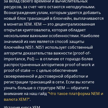
за вклад своего времени и вычислительных
ресурсов, за счет чего остаются неподкупными.
Вознаграждения узлам, которым удается добавить
новый блок транзакций в блокчейн, выплачиваются
в монетах XEM. XEM — это децентрализованная
открытая криптовалюта, которая обладает
несколькими важными особенностями. Наиболее
значимой из них является способ защиты
блокчейна NIS1. NIS1 использует собственный
алгоритм доказательства важности (proof-of-
importance, PoI) — в отличие от гораздо более
распространенных алгоритмов proof-of-work и
proof-of-stake — с целью обеспечения
своевременной и достоверной обработки и
регистрации транзакций в сети. Если вы хотите
узнать больше о структуре NEM — обратите
внимание на наш гайд
“Что такое платформа NEM и
валюта XEM?”
.
История курса XEM