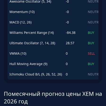
Awesome Oscillator (5, 34)
-0
NEUTRAL
Momentum (10)
-0
NEUTRAL
MACD (12, 26)
-0
NEUTRAL
Williams Percent Range (14)
-84.38
BUY
Ultimate Oscillator (7, 14, 28)
28.57
BUY
VWMA (10)
0
SELL
Hull Moving Average (9)
0
BUY
Ichimoku Cloud B/L (9, 26, 52, 26)
0
NEUTRAL
Помесячный прогноз цены XEM на
2026 год