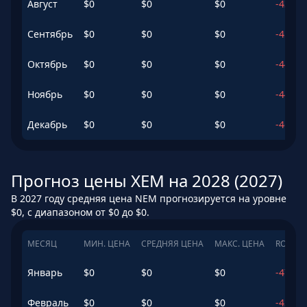
Август
$
0
$
0
$
0
-43.68
Сентябрь
$
0
$
0
$
0
-45.15
Октябрь
$
0
$
0
$
0
-44.5
%
Ноябрь
$
0
$
0
$
0
-44.58
Декабрь
$
0
$
0
$
0
-46.04
Прогноз цены XEM на 2028 (2027)
В 2027 году средняя цена NEM прогнозируется на уровне
$0, с диапазоном от $0 до $0.
МЕСЯЦ
МИН. ЦЕНА
СРЕДНЯЯ ЦЕНА
МАКС. ЦЕНА
ROI
Январь
$
0
$
0
$
0
-47.22
Февраль
$
0
$
0
$
0
-43.21