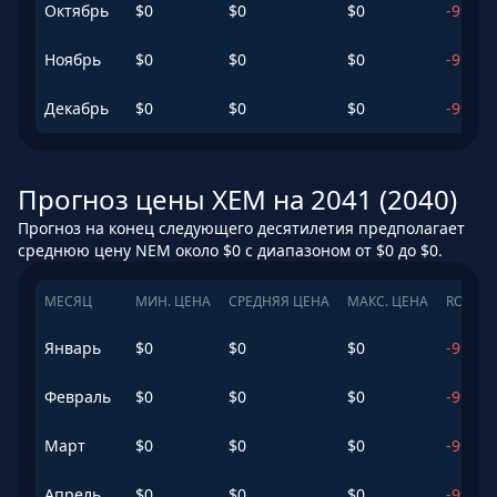
Октябрь
$
0
$
0
$
0
-99.21
Ноябрь
$
0
$
0
$
0
-99.24
Декабрь
$
0
$
0
$
0
-99.31
Прогноз цены XEM на 2041 (2040)
Прогноз на конец следующего десятилетия предполагает
среднюю цену NEM около $0 с диапазоном от $0 до $0.
МЕСЯЦ
МИН. ЦЕНА
СРЕДНЯЯ ЦЕНА
МАКС. ЦЕНА
ROI
Январь
$
0
$
0
$
0
-99.93
Февраль
$
0
$
0
$
0
-99.92
Март
$
0
$
0
$
0
-99.92
Апрель
$
0
$
0
$
0
-99.94