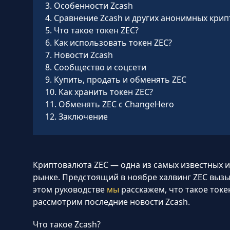
3
.
Особенности Zcash
4
.
Сравнение Zcash и других анонимных кри
5
.
Что такое токен ZEC?
6
.
Как использовать токен ZEC?
7
.
Новости Zcash
8
.
Сообщество и соцсети
9
.
Купить, продать и обменять ZEC
10
.
Как хранить токен ZEC?
11
.
Обменять ZEC с ChangeHero
12
.
Заключение
Криптовалюта ZEC — одна из самых известных
рынке. Предстоящий в ноябре халвинг ZEC вызы
этом руководстве
мы
расскажем, что такое токен
рассмотрим последние новости Zcash.
Что такое Zcash?