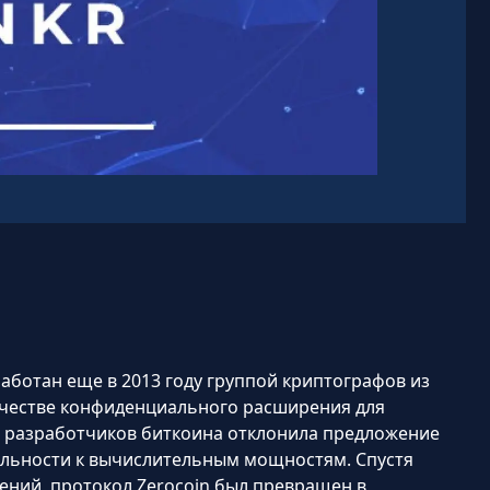
работан еще в 2013 году группой криптографов из
ачестве конфиденциального расширения для
ь разработчиков биткоина отклонила предложение
тельности к вычислительным мощностям. Спустя
ений, протокол Zerocoin был превращен в