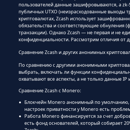
пользователей данные зашифровываются, а zk-
публичных UTXO (неизрасходованные выходы тра
криптовалютах, Zcash использует зашифрованн
обязательства и соответствующие обнуления (
транзакции). Однако Zcash — не первая и не е
конфиденциальности. Рассмотрим отличия от д
Сравнение Zcash и других анонимных криптова
По сравнению с другими анонимными криптова
выбрать, включать ли функции конфиденциаль
охватывают все аспекты, а не только данные IP
Сравнение Zcash с Monero:
Блокчейн Monero анонимный по умолчанию, а
настроек приватности у Monero есть пробле
Работа Monero финансируется за счет добров
есть фонд основателей, который собирает 20
Zcash;