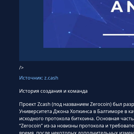
/>
Источник: z.cash
История создания и команда
Проект Zcash (под названием Zerocoin) был раз
Университета Джона Хопкинса в Балтиморе в к
исходного протокола биткоина. Основная част
“Zerocoin” из-за новизны протокола и требова
время, после некоторых дополнительных измен