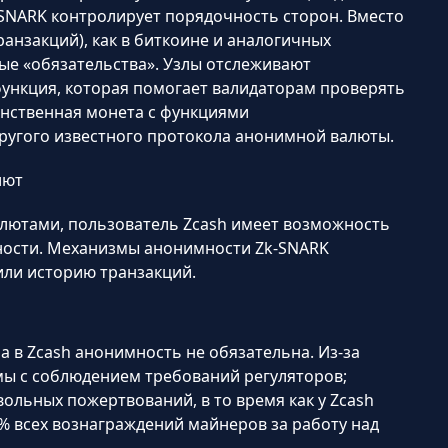
SNARK контролирует порядочность сторон. Вместо
нзакций), как в биткоине и аналогичных
ые «обязательства». Узлы отслеживают
функция, которая помогает валидаторам проверять
динственная монета с функциями
ругого известного протокола анонимной валюты.
лют
лютами, пользователь Zcash имеет возможность
ности. Механизмы анонимности Zk-SNARK
 или историю транзакций.
 в Zcash анонимность не обязательна. Из-за
мы с соблюдением требований регуляторов;
ольных пожертвований, в то время как у Zcash
% всех вознаграждений майнеров за работу над