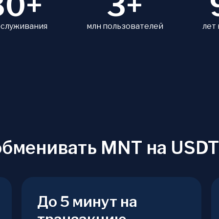
80+
3+
бслуживания
млн пользователей
лет
обменивать MNT на USDT
До 5 минут на