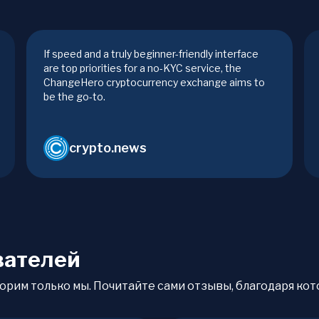
If speed and a truly beginner-friendly interface
are top priorities for a no-KYC service, the
ChangeHero cryptocurrency exchange aims to
be the go-to.
crypto.news
вателей
орим только мы. Почитайте сами отзывы, благодаря кото