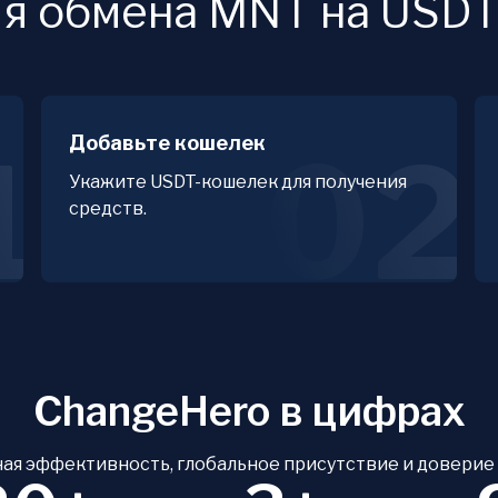
ля обмена MNT на USD
Добавьте кошелек
1
02
Укажите USDT-кошелек для получения
средств.
ChangeHero в цифрах
ая эффективность, глобальное присутствие и доверие