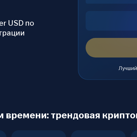
er USD по
страции
Лучший
м времени: трендовая крипт