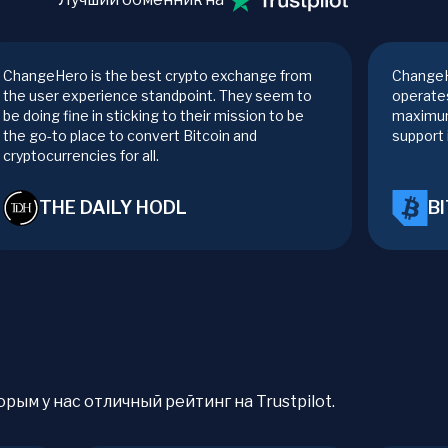
ChangeHero is the best crypto exchange from
ChangeH
the user experience standpoint. They seem to
operates
be doing fine in sticking to their mission to be
maximum
the go-to place to convert Bitcoin and
support 
cryptocurrencies for all.
THE DAILY HODL
B
рым у нас отличный рейтинг на Trustpilot.