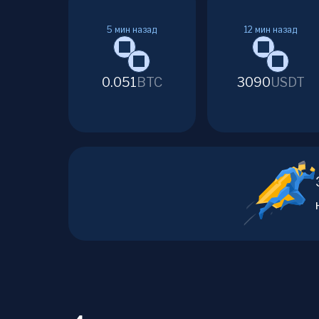
5
мин назад
12
мин назад
0.051
BTC
3090
USDT