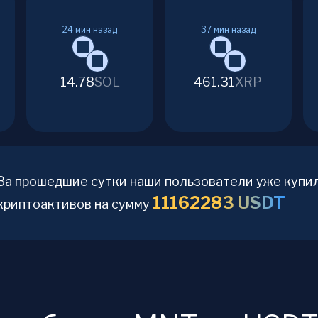
24
мин назад
37
мин назад
14.78
SOL
461.31
XRP
За прошедшие сутки наши пользователи уже купи
11162283
USDT
криптоактивов на сумму