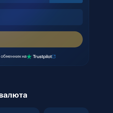
 обменник на
овалюта