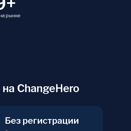
9+
 на рынке
 на ChangeHero
Без регистрации