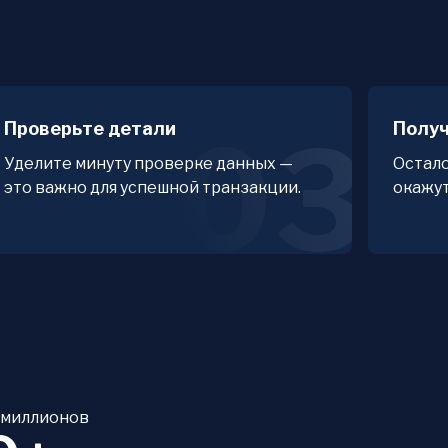
T
Проверьте детали
Получ
03
Уделите минуту проверке данных —
Остало
это важно для успешной транзакции.
окажут
 миллионов