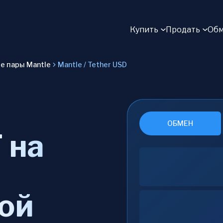
Купить
Продать
Обм
е пары Mantle
Mantle / Tether USD
ОБМЕН
 на
ой