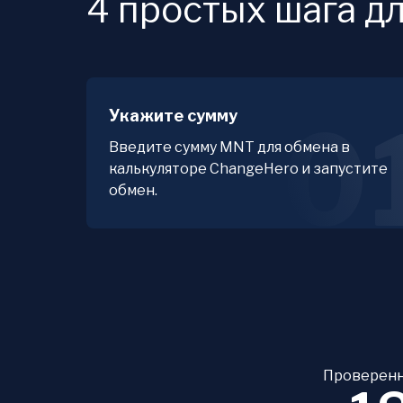
4 простых шага д
Укажите сумму
0
Введите сумму MNT для обмена в
калькуляторе ChangeHero и запустите
обмен.
Проверенн