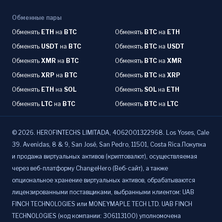
Обменные пары
Обменять
ETH
на
BTC
Обменять
BTC
на
ETH
Обменять
USDT
на
BTC
Обменять
BTC
на
USDT
Обменять
XMR
на
BTC
Обменять
BTC
на
XMR
Обменять
XRP
на
BTC
Обменять
BTC
на
XRP
Обменять
ETH
на
SOL
Обменять
SOL
на
ETH
Обменять
LTC
на
BTC
Обменять
BTC
на
LTC
©
2026
.
HEROFINTECHS LIMITADA, 4062001322968. Los Yoses, Cale
39. Avenidas, 8 & 9, San José, San Pedro, 11501, Costa Rica.Покупка
и продажа виртуальных активов (криптовалют), осуществляемая
через веб-платформу ChangeHero (Веб-сайт), а также
опциональное хранение виртуальных активов, обрабатываются
лицензированными поставщиками, выбранными клиентом: UAB
FINCH TECHNOLOGIES или MONEYMAPLE TECH LTD. UAB FINCH
TECHNOLOGIES (код компании: 306113100) уполномочена