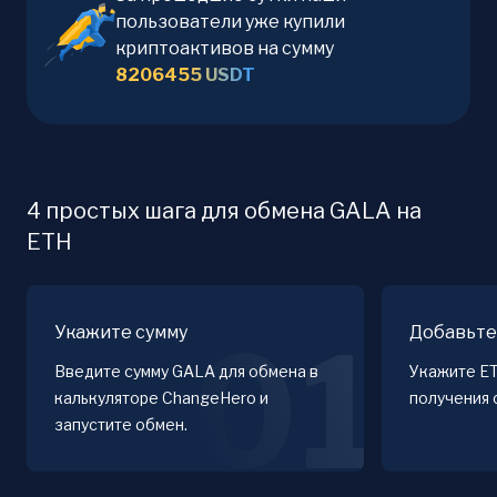
пользователи уже купили
криптоактивов на сумму
8206455
USDT
4 простых шага для обмена GALA на
ETH
Укажите сумму
Добавьте
01
Введите сумму GALA для обмена в
Укажите E
калькуляторе ChangeHero и
получения 
запустите обмен.