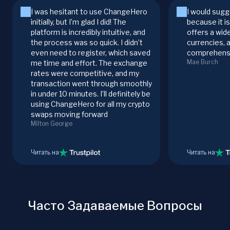
I was hesitant to use ChangeHero
I would sugg
initially, but I’m glad I did! The
because it i
platform is incredibly intuitive, and
offers a wid
the process was so quick. I didn’t
currencies, 
even need to register, which saved
comprehensi
Mae Burch
me time and effort. The exchange
rates were competitive, and my
transaction went through smoothly
in under 10 minutes. I’ll definitely be
using ChangeHero for all my crypto
swaps moving forward
Milton George
Читать на
Читать на
Часто Задаваемые Вопросы