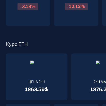
-3.13
%
-12.12
%
Курс ETH
ЦЕНА 24Ч
24Ч М
1868.59$
1876.