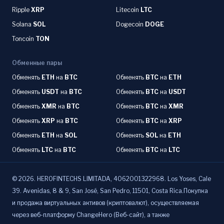
Ripple
XRP
Litecoin
LTC
Solana
SOL
Dogecoin
DOGE
Toncoin
TON
Обменные пары
Обменять
ETH
на
BTC
Обменять
BTC
на
ETH
Обменять
USDT
на
BTC
Обменять
BTC
на
USDT
Обменять
XMR
на
BTC
Обменять
BTC
на
XMR
Обменять
XRP
на
BTC
Обменять
BTC
на
XRP
Обменять
ETH
на
SOL
Обменять
SOL
на
ETH
Обменять
LTC
на
BTC
Обменять
BTC
на
LTC
©
2026
.
HEROFINTECHS LIMITADA, 4062001322968. Los Yoses, Cale
39. Avenidas, 8 & 9, San José, San Pedro, 11501, Costa Rica.Покупка
и продажа виртуальных активов (криптовалют), осуществляемая
через веб-платформу ChangeHero (Веб-сайт), а также