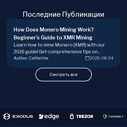
Последние Публикации
How Does Monero Mining Work?
Beginner’s Guide to XMR Mining
Learn how to mine Monero (XMR) with our
2026 guide! Get comprehensive tips on
Author:
Catherine
2026-08-04
hardware, software, and techniques for
successful Monero mining.
Смотреть все