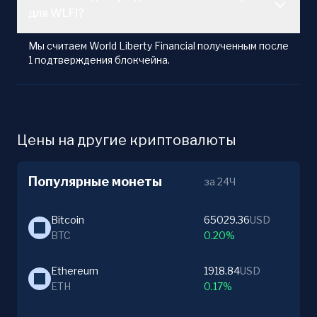
для WLFI?
Мы считаем World Liberty Financial полученным после
1 подтверждения блокчейна.
Цены на другие криптовалюты
Популярные монеты
за 24Ч
Bitcoin
65029.36
USD
BTC
0.20%
Ethereum
1918.84
USD
ETH
0.17%