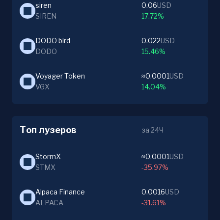
siren
0.06
USD
SIREN
17.72%
DODO bird
0.022
USD
DODO
15.46%
Voyager Token
≈0.0001
USD
VGX
14.04%
Топ лузеров
за 24Ч
StormX
≈0.0001
USD
STMX
-35.97%
Alpaca Finance
0.0016
USD
ALPACA
-31.61%