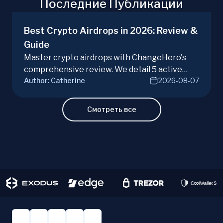
Последние Публикации
Best Crypto Airdrops in 2026: Review &
Guide
Master crypto airdrops with ChangeHero's
comprehensive review. We detail 5 active
Author:
Catherine
2026-08-07
campaigns, risks, benefits, and a vital checklist
for discerning real opportunities from scams.
Learn more.
Смотреть все