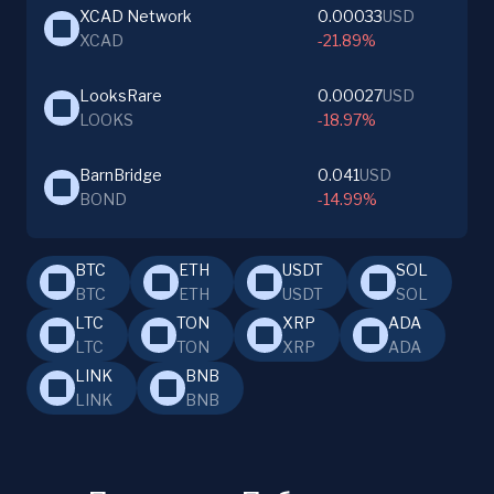
XCAD Network
0.00033
USD
XCAD
-21.89%
LooksRare
0.00027
USD
LOOKS
-18.97%
BarnBridge
0.041
USD
BOND
-14.99%
BTC
ETH
USDT
SOL
BTC
ETH
USDT
SOL
LTC
TON
XRP
ADA
LTC
TON
XRP
ADA
LINK
BNB
LINK
BNB