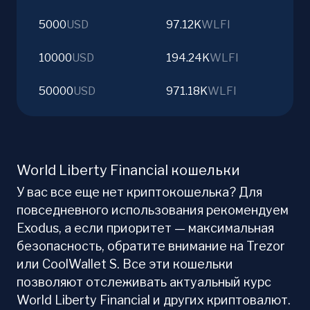
5000
USD
97.12K
WLFI
10000
USD
194.24K
WLFI
50000
USD
971.18K
WLFI
World Liberty Financial кошельки
У вас все еще нет криптокошелька? Для
повседневного использования рекомендуем
Exodus, а если приоритет — максимальная
безопасность, обратите внимание на Trezor
или CoolWallet S. Все эти кошельки
позволяют отслеживать актуальный курс
World Liberty Financial и других криптовалют.