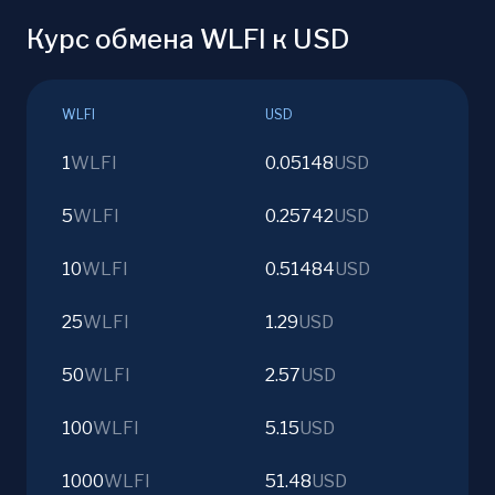
Курс обмена WLFI к USD
WLFI
USD
1
WLFI
0.05148
USD
5
WLFI
0.25742
USD
10
WLFI
0.51484
USD
25
WLFI
1.29
USD
50
WLFI
2.57
USD
100
WLFI
5.15
USD
1000
WLFI
51.48
USD