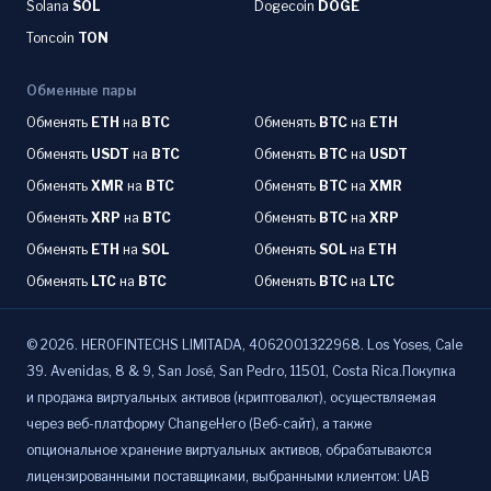
Solana
SOL
Dogecoin
DOGE
Toncoin
TON
Обменные пары
Обменять
ETH
на
BTC
Обменять
BTC
на
ETH
Обменять
USDT
на
BTC
Обменять
BTC
на
USDT
Обменять
XMR
на
BTC
Обменять
BTC
на
XMR
Обменять
XRP
на
BTC
Обменять
BTC
на
XRP
Обменять
ETH
на
SOL
Обменять
SOL
на
ETH
Обменять
LTC
на
BTC
Обменять
BTC
на
LTC
©
2026
.
HEROFINTECHS LIMITADA, 4062001322968. Los Yoses, Cale
39. Avenidas, 8 & 9, San José, San Pedro, 11501, Costa Rica.Покупка
и продажа виртуальных активов (криптовалют), осуществляемая
через веб-платформу ChangeHero (Веб-сайт), а также
опциональное хранение виртуальных активов, обрабатываются
лицензированными поставщиками, выбранными клиентом: UAB