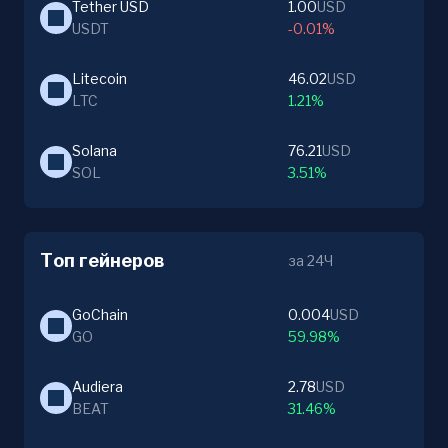
Tether USD
1.00
USD
USDT
-0.01%
Litecoin
46.02
USD
LTC
1.21%
Solana
76.21
USD
SOL
3.51%
Топ гейнеров
за 24Ч
GoChain
0.004
USD
GO
59.98%
Audiera
2.78
USD
BEAT
31.46%