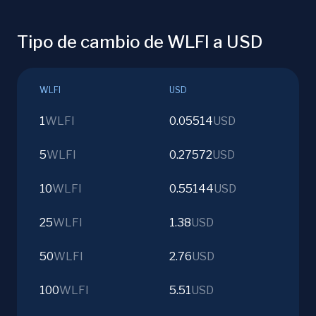
Tipo de cambio de WLFI a USD
WLFI
USD
1
WLFI
0.05514
USD
5
WLFI
0.27572
USD
10
WLFI
0.55144
USD
25
WLFI
1.38
USD
50
WLFI
2.76
USD
100
WLFI
5.51
USD