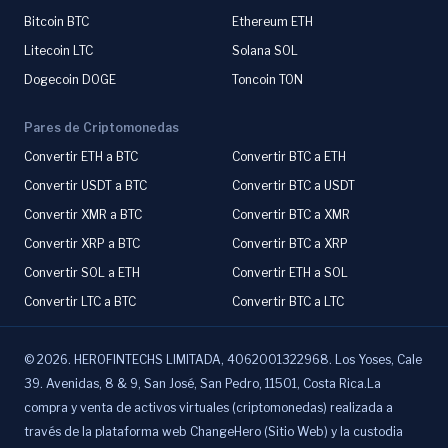
Bitcoin BTC
Ethereum ETH
Litecoin LTC
Solana SOL
Dogecoin DOGE
Toncoin TON
Pares de Criptomonedas
Convertir ETH a BTC
Convertir BTC a ETH
Convertir USDT a BTC
Convertir BTC a USDT
Convertir XMR a BTC
Convertir BTC a XMR
Convertir XRP a BTC
Convertir BTC a XRP
Convertir SOL a ETH
Convertir ETH a SOL
Convertir LTC a BTC
Convertir BTC a LTC
©
2026
.
HEROFINTECHS LIMITADA, 4062001322968. Los Yoses, Cale
39. Avenidas, 8 & 9, San José, San Pedro, 11501, Costa Rica.La
compra y venta de activos virtuales (criptomonedas) realizada a
través de la plataforma web ChangeHero (Sitio Web) y la custodia