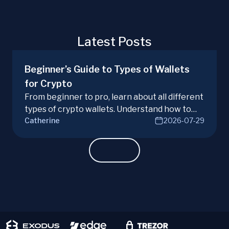
Latest Posts
Beginner’s Guide to Types of Wallets
for Crypto
From beginner to pro, learn about all different
types of crypto wallets. Understand how to
Catherine
2026-07-29
choose between hot, cold, hardware, and
software options for secure storage. Discover
your ideal wallet!