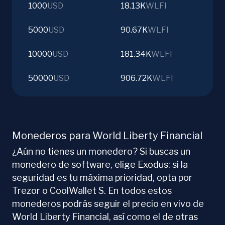
1000
USD
18.13K
WLFI
5000
USD
90.67K
WLFI
10000
USD
181.34K
WLFI
50000
USD
906.72K
WLFI
Monederos para World Liberty Financial
¿Aún no tienes un monedero? Si buscas un
monedero de software, elige Exodus; si la
seguridad es tu máxima prioridad, opta por
Trezor o CoolWallet S. En todos estos
monederos podrás seguir el precio en vivo de
World Liberty Financial, así como el de otras