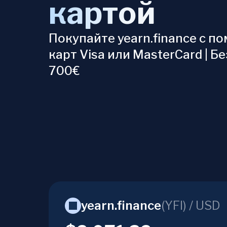
картой
Покупайте yearn.finance с 
карт Visa или MasterCard | Бе
700€
yearn.finance
(
YFI
) /
USD