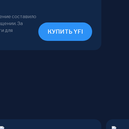
нение составило
ащении. За
ти для
КУПИТЬ YFI