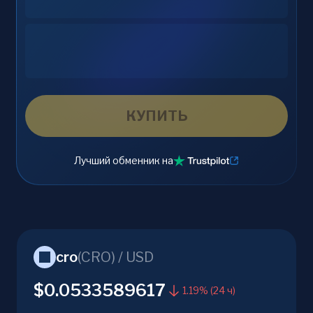
КУПИТЬ
Лучший обменник на
cro
(
CRO
) /
USD
$0.0533589617
1.19% (24 ч)