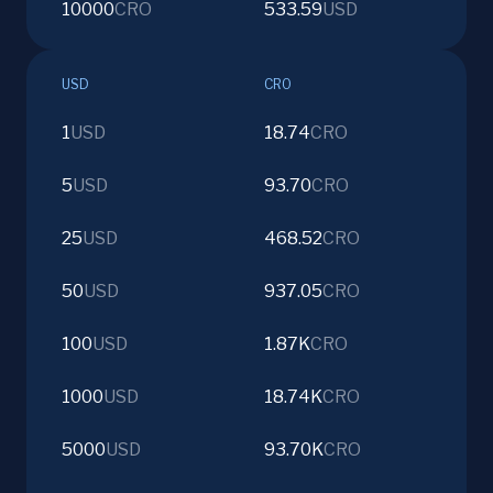
10000
CRO
533.59
USD
USD
CRO
1
USD
18.74
CRO
5
USD
93.70
CRO
25
USD
468.52
CRO
50
USD
937.05
CRO
100
USD
1.87K
CRO
1000
USD
18.74K
CRO
5000
USD
93.70K
CRO