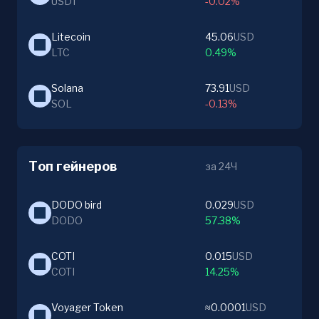
USDT
-0.02%
Litecoin
45.06
USD
LTC
0.49%
Solana
73.91
USD
SOL
-0.13%
Топ гейнеров
за 24Ч
DODO bird
0.029
USD
DODO
57.38%
COTI
0.015
USD
COTI
14.25%
Voyager Token
≈0.0001
USD