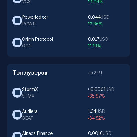
VGX
14.04%
Powerledger
0.044
USD
POWR
12.86%
Origin Protocol
0.017
USD
OGN
11.19%
Топ лузеров
за 24Ч
StormX
≈0.0001
USD
STMX
-35.97%
Audiera
1.64
USD
BEAT
-34.92%
Alpaca Finance
0.0016
USD