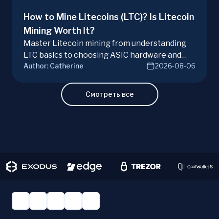
How to Mine Litecoins (LTC)? Is Litecoin
Mining Worth It?
Master Litecoin mining from understanding
LTC basics to choosing ASIC hardware and
Author:
Catherine
2026-08-06
joining mining pools. Optimize your Litecoin
mining for maximum profit today.
Смотреть все