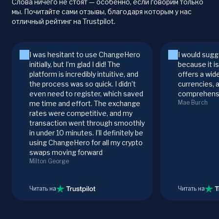
Слова ничего не стоят — особенно, если говорим только
мы. Почитайте сами отзывы, благодаря которым у нас
отличный рейтинг на Trustpilot.
I was hesitant to use ChangeHero
I would sugg
initially, but I’m glad I did! The
because it i
platform is incredibly intuitive, and
offers a wid
the process was so quick. I didn’t
currencies, 
even need to register, which saved
comprehensi
Mae Burch
me time and effort. The exchange
rates were competitive, and my
transaction went through smoothly
in under 10 minutes. I’ll definitely be
using ChangeHero for all my crypto
swaps moving forward
Milton George
Читать на
Читать на