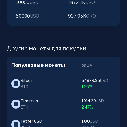
10000
USD
187.41K
CRO
50000
USD
937.05K
CRO
Другие монеты для покупки
Популярные монеты
за 24Ч
Bitcoin
64879.95
USD
BTC
1.26%
Ethereum
1914.29
USD
ETH
2.47%
Tether USD
1.00
USD