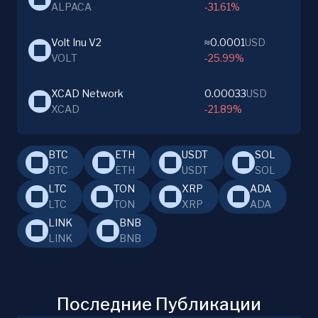
ALPACA
-31.61%
Volt Inu V2
≈0.0001
USD
VOLT
-25.99%
XCAD Network
0.00033
USD
XCAD
-21.89%
BTC
ETH
USDT
SOL
BTC
ETH
USDT
SOL
LTC
TON
XRP
ADA
LTC
TON
XRP
ADA
LINK
BNB
LINK
BNB
Последние Публикации