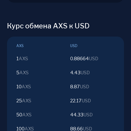
Курс обмена AXS к USD
AXS
USD
1
AXS
0.88664
USD
5
AXS
4.43
USD
10
AXS
8.87
USD
25
AXS
22.17
USD
50
AXS
44.33
USD
100
AXS
88.66
USD