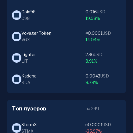
Coin98
0.016
USD
C98
19.98%
Voyager Token
≈0.0001
USD
VGX
14.04%
Lighter
2.36
USD
LIT
8.91%
Kadena
0.0043
USD
KDA
8.78%
Топ лузеров
за 24Ч
StormX
≈0.0001
USD
STMX
-35.97%