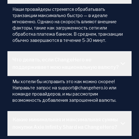
Наши провайдеры стремятся обрабатывать
транзакции максимально быстро — в идеале
мгновенно. Однако на скорость влияют внешние
факторы, такие как загруженность сети или
обработка платежа банком. В среднем, транзакции
обычно завершаются в течение 5-30 минут.
Что делать, если ChangeHero не
поддерживает мою национальную валюту?
Мы хотели бы исправить это как можно скорее!
Направьте запрос на support@changehero.io или
команде провайдеров, и мы рассмотрим
возможность добавления запрошенной валюты.
Какие минимальная и максимальная суммы
покупки Axie Infinity Shard на ChangeHero?