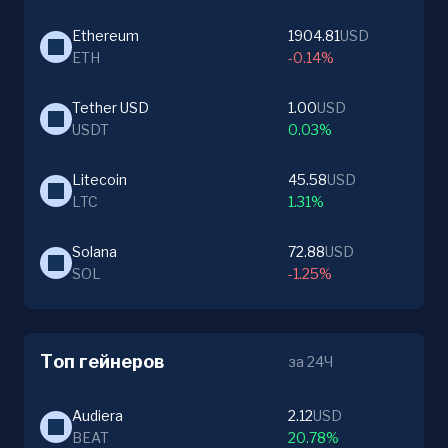
Ethereum
1904.81
USD
ETH
-0.14%
Tether USD
1.00
USD
USDT
0.03%
Litecoin
45.58
USD
LTC
1.31%
Solana
72.88
USD
SOL
-1.25%
Топ гейнеров
за 24Ч
Audiera
2.12
USD
BEAT
20.78%