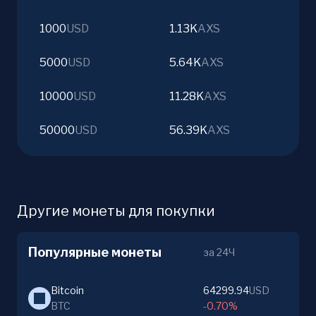
1000
USD
1.13K
AXS
5000
USD
5.64K
AXS
10000
USD
11.28K
AXS
50000
USD
56.39K
AXS
Другие монеты для покупки
Популярные монеты
за 24Ч
Bitcoin
64299.94
USD
BTC
-0.70%