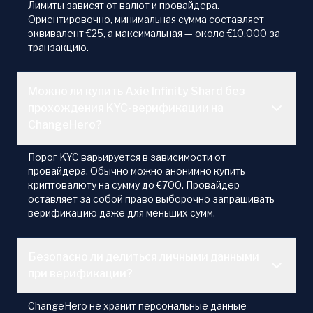
Лимиты зависят от валют и провайдера.
Ориентировочно, минимальная сумма составляет
эквивалент €25, а максимальная — около €10,000 за
транзакцию.
Можно ли купить Axie Infinity Shard без
прохождения KYC-верификации на
ChangeHero?
Порог KYC варьируется в зависимости от
провайдера. Обычно можно анонимно купить
криптовалюту на сумму до €700. Провайдер
оставляет за собой право выборочно запрашивать
верификацию даже для меньших сумм.
Безопасно ли делиться личными данными
при верификации?
ChangeHero не хранит персональные данные