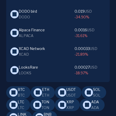
DODO bird
0.019
USD
DODO
-34.90%
Alpaca Finance
0.0016
USD
ALPACA
-31.61%
XCAD Network
0.00033
USD
XCAD
-21.89%
LooksRare
0.00027
USD
LOOKS
-18.97%
BTC
ETH
USDT
SOL
BTC
ETH
USDT
SOL
LTC
TON
XRP
ADA
LTC
TON
XRP
ADA
LINK
BNB