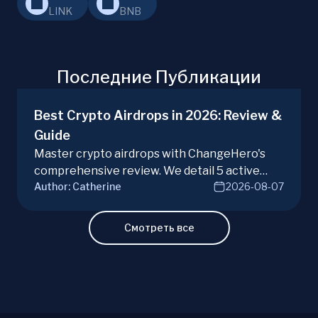
LINK
BNB
Последние Публикации
Best Crypto Airdrops in 2026: Review &
Guide
Master crypto airdrops with ChangeHero's
comprehensive review. We detail 5 active
Author:
Catherine
2026-08-07
campaigns, risks, benefits, and a vital checklist
for discerning real opportunities from scams.
Learn more.
Смотреть все