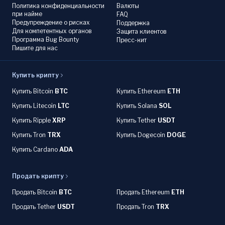
Политика конфиденциальности
Валюты
при найме
FAQ
Предупреждение о рисках
Поддержка
Для компетентных органов
Защита клиентов
Программа Bug Bounty
Пресс-кит
Пишите для нас
Купить крипту
Купить Bitcoin
BTC
Купить Ethereum
ETH
Купить Litecoin
LTC
Купить Solana
SOL
Купить Ripple
XRP
Купить Tether
USDT
Купить Tron
TRX
Купить Dogecoin
DOGE
Купить Cardano
ADA
Продать крипту
Продать Bitcoin
BTC
Продать Ethereum
ETH
Продать Tether
USDT
Продать Tron
TRX