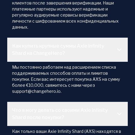
клиентов после завершения верификации. Наши
платежные партнеры используют надежные и
регулярно аудируемые сервисы верификации
личности с шифрованием всех конфиденциальных
данных.
Как купить крупные суммы Axie Infinity
Shard на ChangeHero?
Мы постоянно работаем над расширением списка
поддерживаемых способов оплаты и лимитов
покупки. Если вас интересует покупка AXS на сумму
более €10,000, свяжитесь с нами через
support@changehero.io.
Что я могу делать со своими Axie Infinity
Shard после покупки?
Как только ваши Axie Infinity Shard (AXS) находятся в