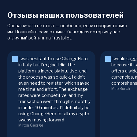
Отзывы наших пользователей
Слова ничего не стоят — особенно, если говорим только
мы. Почитайте сами отзывы, благодаря которым у нас
отличный рейтинг на Trustpilot.
I was hesitant to use ChangeHero
I would sugg
initially, but I’m glad I did! The
because it i
platform is incredibly intuitive, and
offers a wid
the process was so quick. I didn’t
currencies, 
even need to register, which saved
comprehensi
Mae Burch
me time and effort. The exchange
rates were competitive, and my
transaction went through smoothly
in under 10 minutes. I’ll definitely be
using ChangeHero for all my crypto
swaps moving forward
Milton George