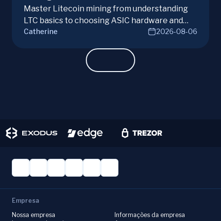
Master Litecoin mining from understanding
LTC basics to choosing ASIC hardware and
Catherine
2026-08-06
joining mining pools. Optimize your Litecoin
mining for maximum profit today.
Empresa
Nossa empresa
Informações da empresa