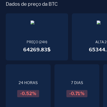
Dados de preço da BTC
PREÇO (24H)
ALTA 
64269.83$
65344.
24 HORAS
7 DIAS
-0.52
%
-0.71
%