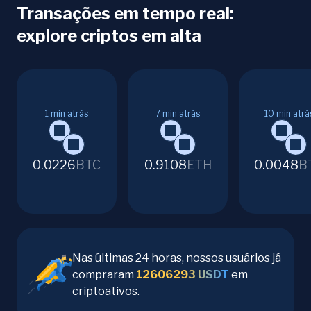
Transações em tempo real:
explore criptos em alta
1
min atrás
7
min atrás
10
min atrá
0.0226
BTC
0.9108
ETH
0.0048
B
Nas últimas 24 horas, nossos usuários já
compraram
12606293
USDT
em
criptoativos.