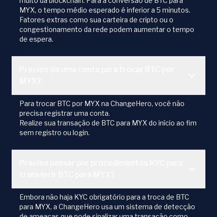
muito da blockchain. Para a conversão de BTC para
MYX, o tempo médio esperado é inferior a 5 minutos.
Fatores extras como sua carteira de cripto ou o
congestionamento da rede podem aumentar o tempo
de espera.
Preciso de uma conta para trocar BTC por
MYX?
Para trocar BTC por MYX na ChangeHero, você não
precisa registrar uma conta.
Realize sua transação de BTC para MYX do início ao fim
sem registro ou login.
Preciso passar por procedimentos KYC para
transferir BTC para MYX?
Embora não haja KYC obrigatório para a troca de BTC
para MYX, a ChangeHero usa um sistema de detecção
de ameaças que pode sinalizar uma transação como