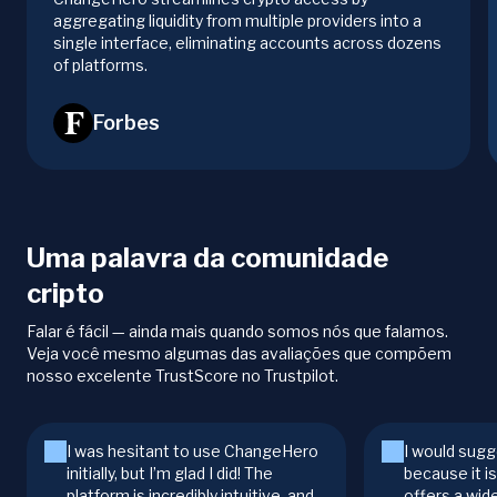
aggregating liquidity from multiple providers into a
single interface, eliminating accounts across dozens
of platforms.
Forbes
Uma palavra da comunidade
cripto
Falar é fácil — ainda mais quando somos nós que falamos.
Veja você mesmo algumas das avaliações que compõem
nosso excelente TrustScore no Trustpilot.
I was hesitant to use ChangeHero
I would sugg
initially, but I’m glad I did! The
because it i
platform is incredibly intuitive, and
offers a wid