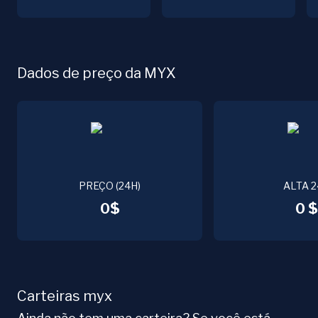
Dados de preço da MYX
PREÇO (24H)
ALTA 
0$
0 $
Carteiras myx