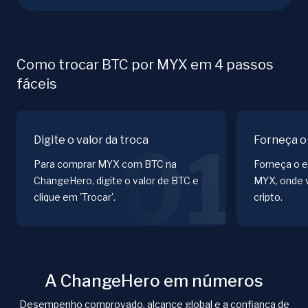
Como trocar BTC por MYX em 4 passos
fáceis
Digite o valor da troca
Forneça o
01
Para comprar MYX com BTC na
Forneça o e
ChangeHero, digite o valor de BTC e
MYX, onde 
clique em 'Trocar'.
cripto.
A ChangeHero em números
Desempenho comprovado, alcance global e a confiança de