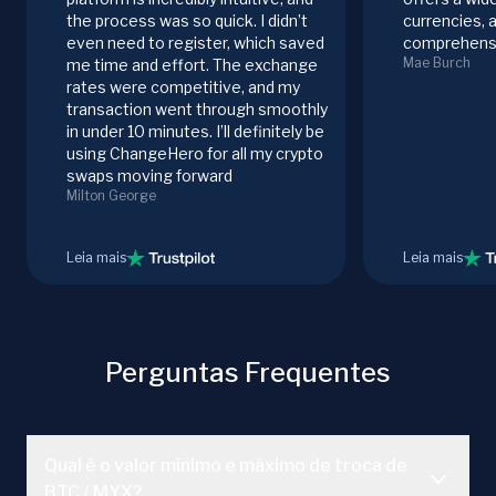
the process was so quick. I didn’t
currencies, 
even need to register, which saved
comprehensi
Mae Burch
me time and effort. The exchange
rates were competitive, and my
transaction went through smoothly
in under 10 minutes. I’ll definitely be
using ChangeHero for all my crypto
swaps moving forward
Milton George
Leia mais
Leia mais
Perguntas Frequentes
Qual é o valor mínimo e máximo de troca de
BTC / MYX?