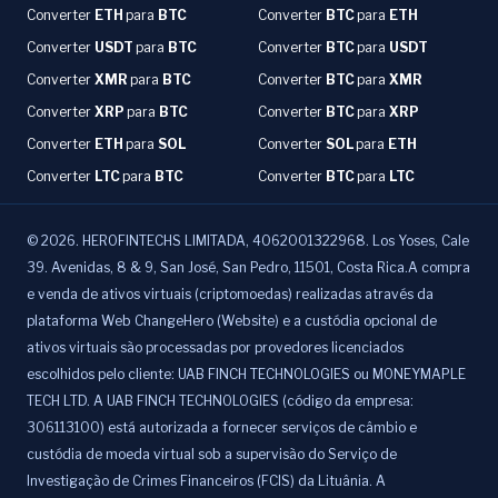
Converter
ETH
para
BTC
Converter
BTC
para
ETH
Converter
USDT
para
BTC
Converter
BTC
para
USDT
Converter
XMR
para
BTC
Converter
BTC
para
XMR
Converter
XRP
para
BTC
Converter
BTC
para
XRP
Converter
ETH
para
SOL
Converter
SOL
para
ETH
Converter
LTC
para
BTC
Converter
BTC
para
LTC
©
2026
.
HEROFINTECHS LIMITADA, 4062001322968. Los Yoses, Cale
39. Avenidas, 8 & 9, San José, San Pedro, 11501, Costa Rica.A compra
e venda de ativos virtuais (criptomoedas) realizadas através da
plataforma Web ChangeHero (Website) e a custódia opcional de
ativos virtuais são processadas por provedores licenciados
escolhidos pelo cliente: UAB FINCH TECHNOLOGIES ou MONEYMAPLE
TECH LTD. A UAB FINCH TECHNOLOGIES (código da empresa:
306113100) está autorizada a fornecer serviços de câmbio e
custódia de moeda virtual sob a supervisão do Serviço de
Investigação de Crimes Financeiros (FCIS) da Lituânia. A