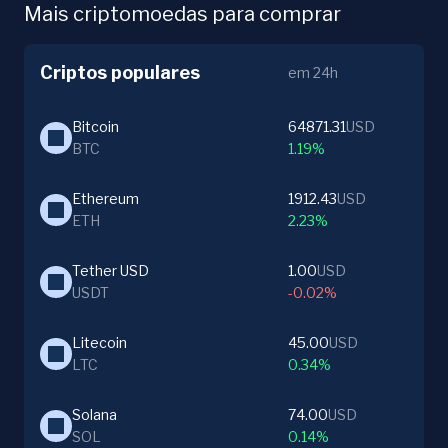
Mais criptomoedas para comprar
Criptos populares
em 24h
Bitcoin
64871.31
USD
BTC
1.19%
Ethereum
1912.43
USD
ETH
2.23%
Tether USD
1.00
USD
USDT
-0.02%
Litecoin
45.00
USD
LTC
0.34%
Solana
74.00
USD
SOL
0.14%