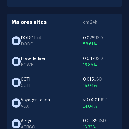
Maiores altas
em 24h
DODO bird
0.029
USD
DODO
58.61%
Powerledger
0.047
USD
POWR
19.85%
COTI
0.015
USD
COTI
15.04%
Voyager Token
≈0.0001
USD
VGX
14.04%
Aergo
0.0085
USD
AERGO
13.33%