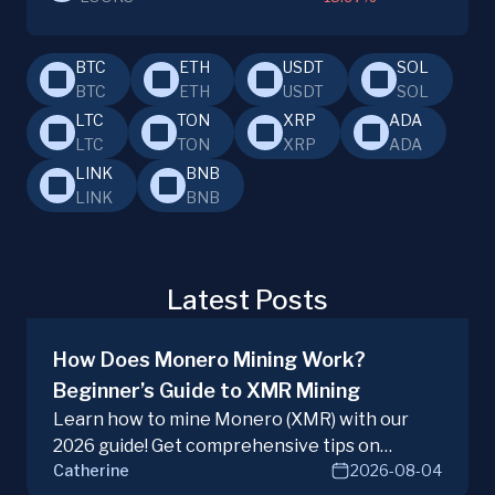
BTC
ETH
USDT
SOL
BTC
ETH
USDT
SOL
LTC
TON
XRP
ADA
LTC
TON
XRP
ADA
LINK
BNB
LINK
BNB
Latest Posts
How Does Monero Mining Work?
Beginner’s Guide to XMR Mining
Learn how to mine Monero (XMR) with our
2026 guide! Get comprehensive tips on
Catherine
2026-08-04
hardware, software, and techniques for