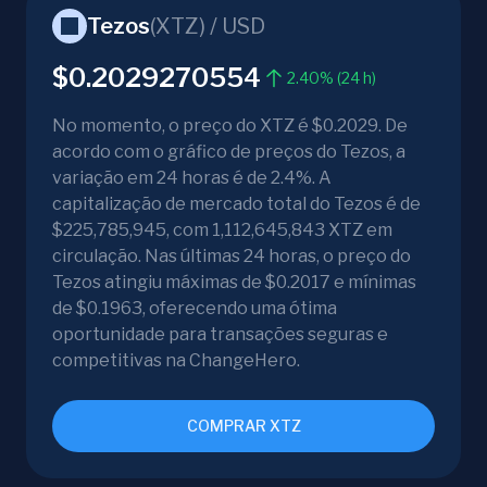
Tezos
(
XTZ
) /
USD
$0.2029270554
2.40% (24 h)
No momento, o preço do XTZ é $0.2029. De
acordo com o gráfico de preços do Tezos, a
variação em 24 horas é de 2.4%. A
capitalização de mercado total do Tezos é de
$225,785,945, com 1,112,645,843 XTZ em
circulação. Nas últimas 24 horas, o preço do
Tezos atingiu máximas de $0.2017 e mínimas
de $0.1963, oferecendo uma ótima
oportunidade para transações seguras e
competitivas na ChangeHero.
COMPRAR XTZ