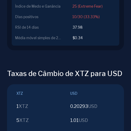
Índice de Medo e Ganância
25 (Extreme Fear)
Dias positivos
10/30 (33.33%)
RSI de 14 dias
37.98
Média móvel simples de 200 dias
$0.34
Taxas de Câmbio de XTZ para USD
XTZ
USD
1
XTZ
0.20293
USD
5
XTZ
1.01
USD