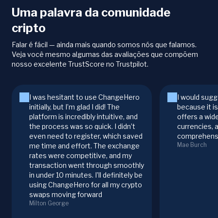
Uma palavra da comunidade
cripto
Falar é fácil — ainda mais quando somos nós que falamos.
Veja você mesmo algumas das avaliações que compõem
nosso excelente TrustScore no Trustpilot.
I was hesitant to use ChangeHero
I would sugg
initially, but I’m glad I did! The
because it i
platform is incredibly intuitive, and
offers a wid
the process was so quick. I didn’t
currencies, 
even need to register, which saved
comprehensi
Mae Burch
me time and effort. The exchange
rates were competitive, and my
transaction went through smoothly
in under 10 minutes. I’ll definitely be
using ChangeHero for all my crypto
swaps moving forward
Milton George