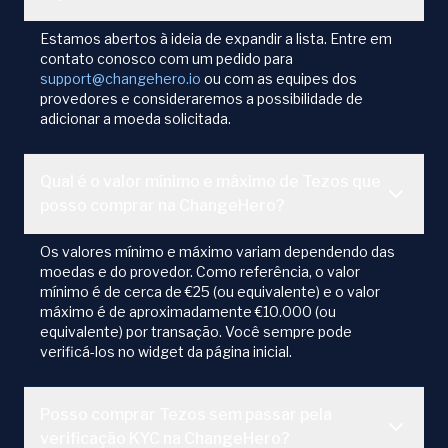
Estamos abertos à ideia de expandir a lista. Entre em
contato conosco com um pedido para
support@changehero.io
ou com as equipes dos
provedores e consideraremos a possibilidade de
adicionar a moeda solicitada.
Qual é o valor mínimo e máximo de Tezos que
posso comprar na ChangeHero?
Os valores mínimo e máximo variam dependendo das
moedas e do provedor. Como referência, o valor
mínimo é de cerca de €25 (ou equivalente) e o valor
máximo é de aproximadamente €10.000 (ou
equivalente) por transação. Você sempre pode
verificá-los no widget da página inicial.
Posso comprar Tezos sem passar pela
verificação KYC na ChangeHero?