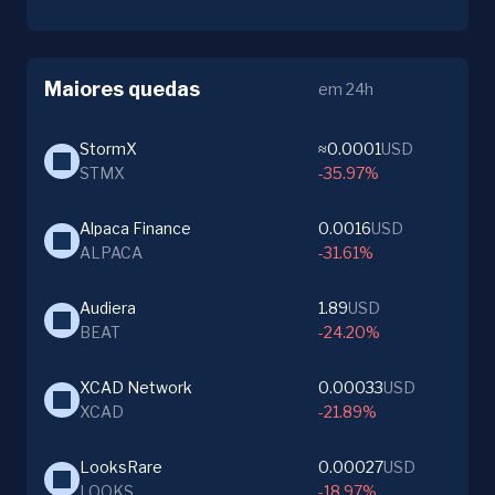
Maiores quedas
em 24h
StormX
≈0.0001
USD
STMX
-35.97%
Alpaca Finance
0.0016
USD
ALPACA
-31.61%
Audiera
1.89
USD
BEAT
-24.20%
XCAD Network
0.00033
USD
XCAD
-21.89%
LooksRare
0.00027
USD
LOOKS
-18.97%