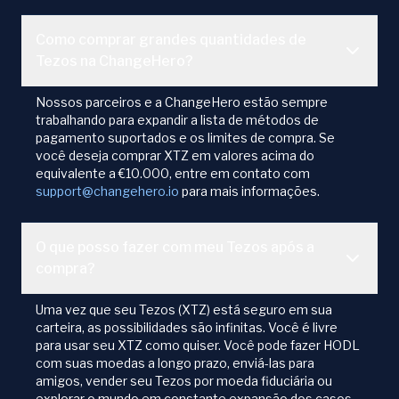
Como comprar grandes quantidades de
Tezos na ChangeHero?
Nossos parceiros e a ChangeHero estão sempre
trabalhando para expandir a lista de métodos de
pagamento suportados e os limites de compra. Se
você deseja comprar XTZ em valores acima do
equivalente a €10.000, entre em contato com
support@changehero.io
para mais informações.
O que posso fazer com meu Tezos após a
compra?
Uma vez que seu Tezos (XTZ) está seguro em sua
carteira, as possibilidades são infinitas. Você é livre
para usar seu XTZ como quiser. Você pode fazer HODL
com suas moedas a longo prazo, enviá-las para
amigos, vender seu Tezos por moeda fiduciária ou
explorar o mundo em constante expansão dos casos