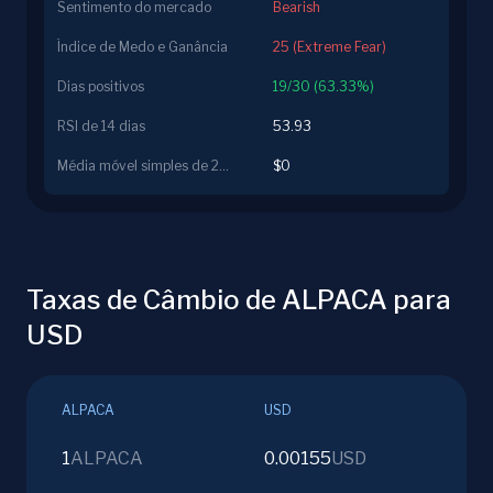
Sentimento do mercado
Bearish
Índice de Medo e Ganância
25 (Extreme Fear)
Dias positivos
19/30 (63.33%)
RSI de 14 dias
53.93
Média móvel simples de 200 dias
$0
Taxas de Câmbio de ALPACA para
USD
ALPACA
USD
1
ALPACA
0.00155
USD