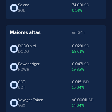
Solana
74.00
USD
SOL
0.14%
Maiores altas
em 24h
DODO bird
0.029
USD
DODO
58.61%
Powerledger
0.047
USD
POWR
19.85%
COTI
0.015
USD
COTI
15.04%
Voyager Token
≈0.0001
USD
VGX
14.04%