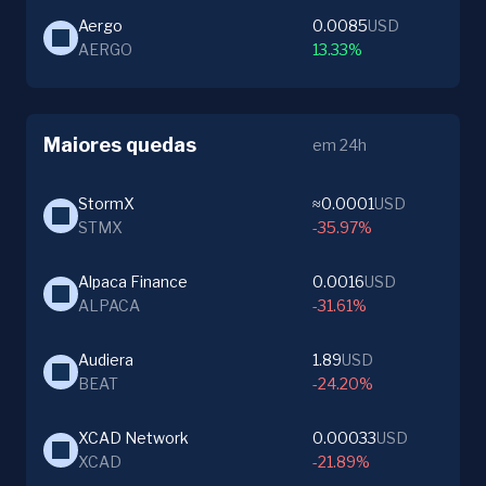
Aergo
0.0085
USD
AERGO
13.33%
Maiores quedas
em 24h
StormX
≈0.0001
USD
STMX
-35.97%
Alpaca Finance
0.0016
USD
ALPACA
-31.61%
Audiera
1.89
USD
BEAT
-24.20%
XCAD Network
0.00033
USD
XCAD
-21.89%