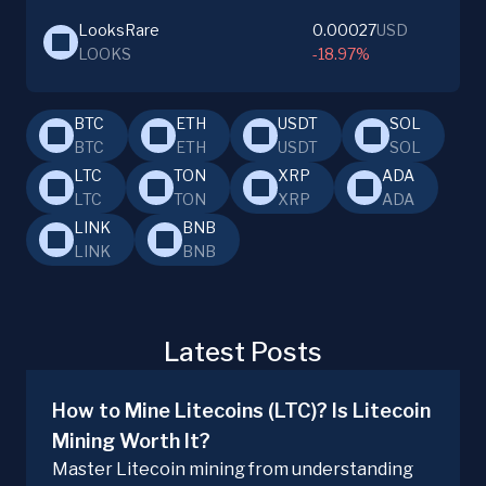
LooksRare
0.00027
USD
LOOKS
-18.97%
BTC
ETH
USDT
SOL
BTC
ETH
USDT
SOL
LTC
TON
XRP
ADA
LTC
TON
XRP
ADA
LINK
BNB
LINK
BNB
Latest Posts
How to Mine Litecoins (LTC)? Is Litecoin
Mining Worth It?
Master Litecoin mining from understanding