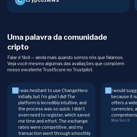
Uma palavra da comunidade
cripto
Falar é fácil — ainda mais quando somos nós que falamos.
Veja você mesmo algumas das avaliações que compõem
nosso excelente TrustScore no Trustpilot.
I was hesitant to use ChangeHero
I would sugg
initially, but I’m glad I did! The
because it i
platform is incredibly intuitive, and
offers a wid
the process was so quick. I didn’t
currencies, 
even need to register, which saved
comprehensi
Mae Burch
me time and effort. The exchange
rates were competitive, and my
transaction went through smoothly