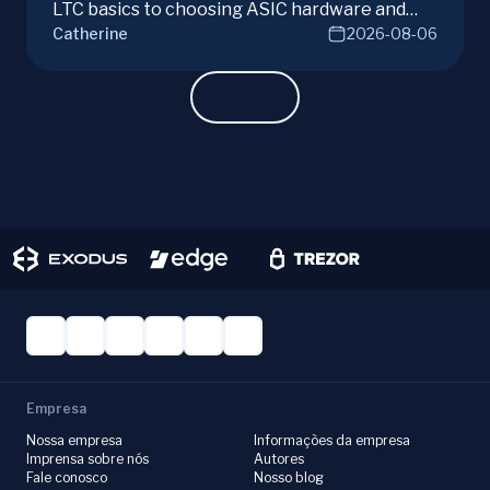
LTC basics to choosing ASIC hardware and
Catherine
2026-08-06
joining mining pools. Optimize your Litecoin
mining for maximum profit today.
Empresa
Nossa empresa
Informações da empresa
Imprensa sobre nós
Autores
Fale conosco
Nosso blog