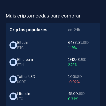
Mais criptomoedas para comprar
Criptos populares
em 24h
Bitcoin
64871.31
USD
BTC
1.19%
Ethereum
1912.43
USD
ETH
2.23%
Tether USD
1.00
USD
USDT
-0.02%
Litecoin
45.00
USD
LTC
0.34%