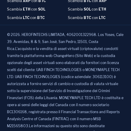
Scambia
XRP
con
BTC
Scambia
BTC
con
XRP
Scambia
ETH
con
SOL
Scambia
SOL
con
ETH
Scambia
LTC
con
BTC
Scambia
BTC
con
LTC
©
2026
.
HEROFINTECHS LIMITADA, 4062001322968. Los Yoses, Cale
39. Avenidas, 8 & 9, San José, San Pedro, 11501, Costa
Rica.L'acquisto e la vendita di asset virtuali (criptovalute) condotti
tramite la piattaforma web ChangeHero (Sito Web) e la custodia
opzionale degli asset virtuali sono elaborati da fornitori con licenza
scelti dal cliente: UAB FINCH TECHNOLOGIES o MONEYMAPLE TECH
LTD. UAB FINCH TECHNOLOGIES (codice aziendale: 306113100) è
autorizzata a fornire servizi di cambio e custodia di valuta virtuale
sotto la supervisione del Servizio di Investigazione dei Crimini
Finanziari (FCIS) della Lituania. MONEYMAPLE TECH LTD è costituita e
opera ai sensi delle leggi del Canada con il numero societario
BC1306168, registrata presso il Financial Transactions and Reports
Analysis Centre of Canada (FINTRAC) con il numero MSB
M21565803.Le informazioni su questo sito sono destinate