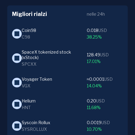
Migliori rialzi
nelle 24h
Coin98
0.018
USD
C98
38.25%
SpaceX tokenized stock 
128.49
USD
(xStock)
17.01%
SPCXX
Voyager Token
≈0.0001
USD
VGX
14.04%
Helium
0.20
USD
HNT
11.68%
Syscoin Rollux
0.0019
USD
SYSROLLUX
10.70%