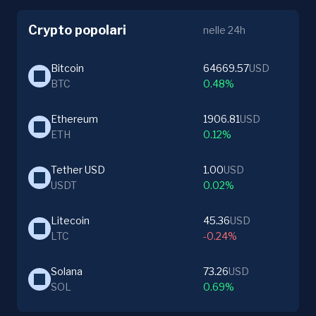
Crypto popolari
nelle 24h
Bitcoin
64669.57
USD
BTC
0.48%
Ethereum
1906.81
USD
ETH
0.12%
Tether USD
1.00
USD
USDT
0.02%
Litecoin
45.36
USD
LTC
-0.24%
Solana
73.26
USD
SOL
0.69%