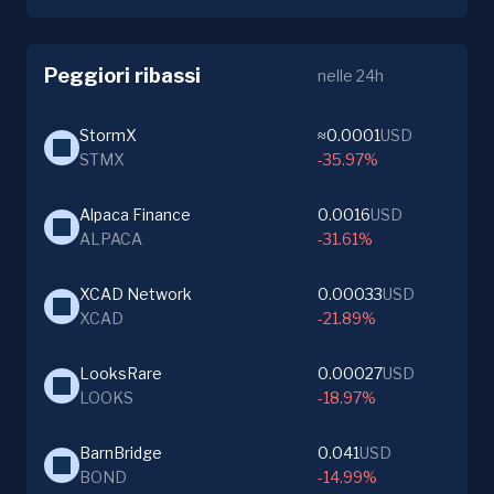
Peggiori ribassi
nelle 24h
StormX
≈0.0001
USD
STMX
-35.97%
Alpaca Finance
0.0016
USD
ALPACA
-31.61%
XCAD Network
0.00033
USD
XCAD
-21.89%
LooksRare
0.00027
USD
LOOKS
-18.97%
BarnBridge
0.041
USD
BOND
-14.99%