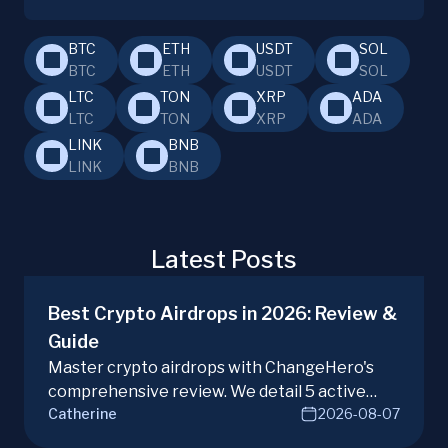
BTC
ETH
USDT
SOL
BTC
ETH
USDT
SOL
LTC
TON
XRP
ADA
LTC
TON
XRP
ADA
LINK
BNB
LINK
BNB
Latest Posts
Best Crypto Airdrops in 2026: Review &
Guide
Master crypto airdrops with ChangeHero's
comprehensive review. We detail 5 active
Catherine
2026-08-07
campaigns, risks, benefits, and a vital checklist
for discerning real opportunities from scams.