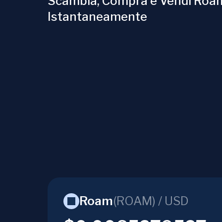
Scambia, Compra e Vendi Roa
Istantaneamente
Roam
(
ROAM
) /
USD