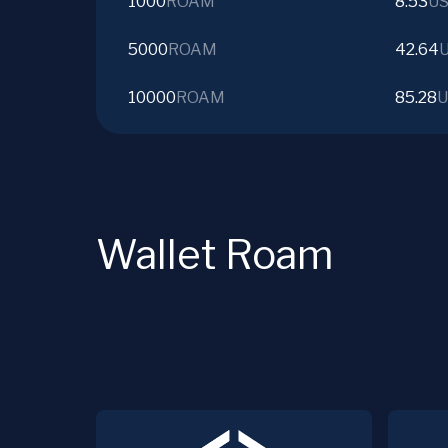
1000
ROAM
8.53
U
5000
ROAM
42.64
10000
ROAM
85.28
U
Wallet Roam