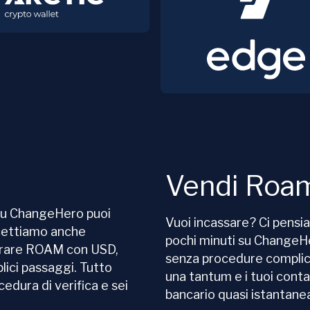
Vendi Roa
 Su ChangeHero puoi
Vuoi incassare? Ci pensi
cettiamo anche
pochi minuti su Change
prare ROAM con USD,
senza procedure complica
lici passaggi. Tutto
una tantum e i tuoi cont
edura di verifica e sei
bancario quasi istantan