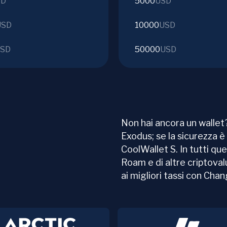
SD
5000
USD
USD
10000
USD
SD
50000
USD
Non hai ancora un wallet?
Exodus; se la sicurezza è 
CoolWallet S. In tutti que
Roam e di altre criptova
ai migliori tassi con Cha