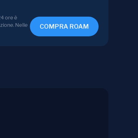
24 ore è
zione. Nelle
COMPRA ROAM