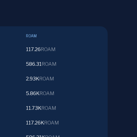
ROAM
117.26
ROAM
586.31
ROAM
2.93K
ROAM
5.86K
ROAM
11.73K
ROAM
117.26K
ROAM