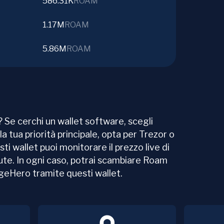
586.31K
ROAM
1.17M
ROAM
5.86M
ROAM
 Se cerchi un wallet software, scegli
la tua priorità principale, opta per Trezor o
sti wallet puoi monitorare il prezzo live di
lute. In ogni caso, potrai scambiare Roam
ngeHero tramite questi wallet.