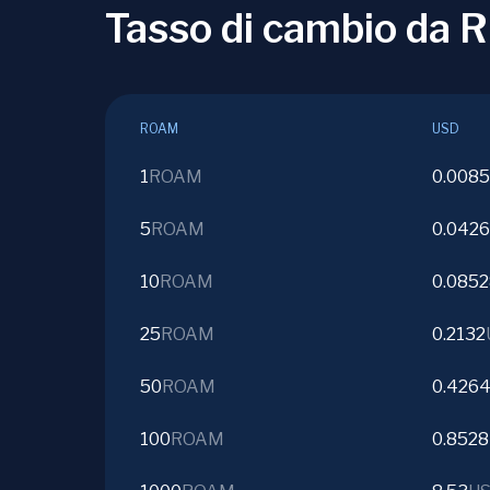
Tasso di cambio da
ROAM
USD
1
ROAM
0.008
5
ROAM
0.042
10
ROAM
0.085
25
ROAM
0.2132
50
ROAM
0.426
100
ROAM
0.8528