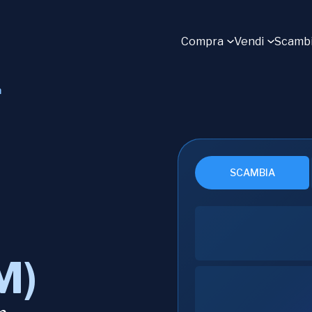
Compra
Vendi
Scamb
m
SCAMBIA
M)