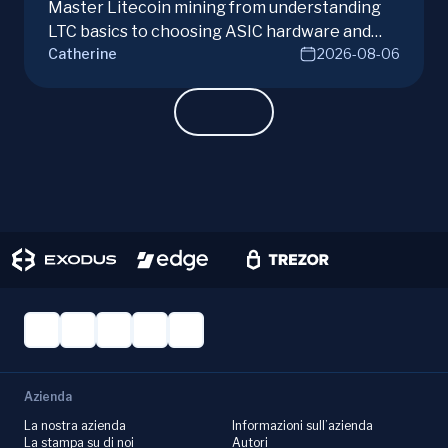
Master Litecoin mining from understanding
LTC basics to choosing ASIC hardware and
Catherine
2026-08-06
joining mining pools. Optimize your Litecoin
mining for maximum profit today.
Azienda
La nostra azienda
Informazioni sull’azienda
La stampa su di noi
Autori