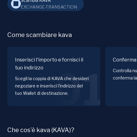
Scambia KAVA
EXCHANGE-TRANSACTION
Come scambiare kava
Inserisci l'importo e fornisci il
Conferma 
tuo indirizzo
01
Controlla nu
conferma la
Scegli la coppia di KAVA che desideri
negoziare e inserisci l'indirizzo del
tuo Wallet di destinazione.
Che cos’è kava (KAVA)?