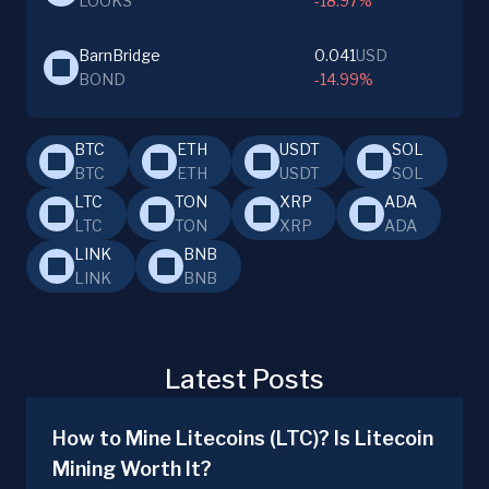
LOOKS
-18.97%
BarnBridge
0.041
USD
BOND
-14.99%
BTC
ETH
USDT
SOL
BTC
ETH
USDT
SOL
LTC
TON
XRP
ADA
LTC
TON
XRP
ADA
LINK
BNB
LINK
BNB
Latest Posts
How to Mine Litecoins (LTC)? Is Litecoin
Mining Worth It?