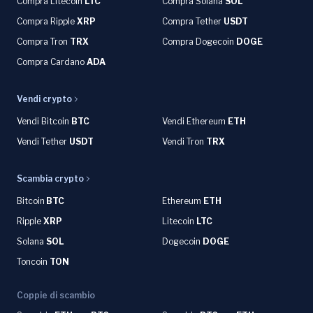
Compra Litecoin
LTC
Compra Solana
SOL
Compra Ripple
XRP
Compra Tether
USDT
Compra Tron
TRX
Compra Dogecoin
DOGE
Compra Cardano
ADA
Vendi crypto
Vendi Bitcoin
BTC
Vendi Ethereum
ETH
Vendi Tether
USDT
Vendi Tron
TRX
Scambia crypto
Bitcoin
BTC
Ethereum
ETH
Ripple
XRP
Litecoin
LTC
Solana
SOL
Dogecoin
DOGE
Toncoin
TON
Coppie di scambio