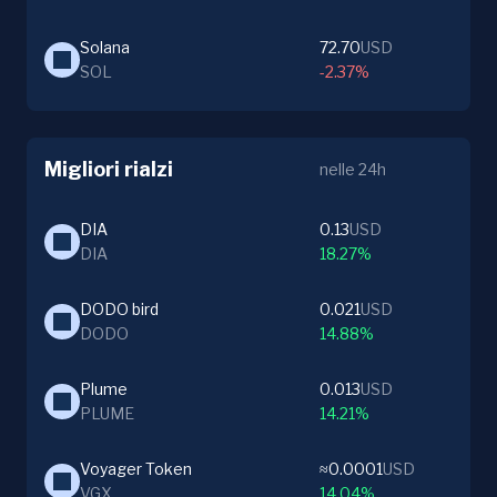
Solana
72.70
USD
SOL
-2.37%
Migliori rialzi
nelle 24h
DIA
0.13
USD
DIA
18.27%
DODO bird
0.021
USD
DODO
14.88%
Plume
0.013
USD
PLUME
14.21%
Voyager Token
≈0.0001
USD
VGX
14.04%