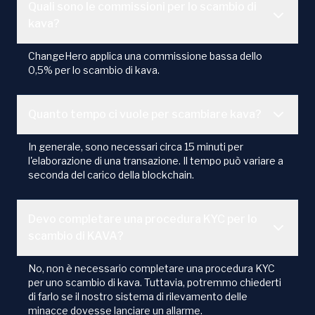
Quali sono le commissioni per lo scambio di
kava?
ChangeHero applica una commissione bassa dello
0,5% per lo scambio di kava.
Quanto tempo ci vuole per scambiare kava?
In generale, sono necessari circa 15 minuti per
l'elaborazione di una transazione. Il tempo può variare a
seconda del carico della blockchain.
Devo completare una procedura KYC per lo
scambio di KAVA?
No, non è necessario completare una procedura KYC
per uno scambio di kava. Tuttavia, potremmo chiederti
di farlo se il nostro sistema di rilevamento delle
minacce dovesse lanciare un allarme.