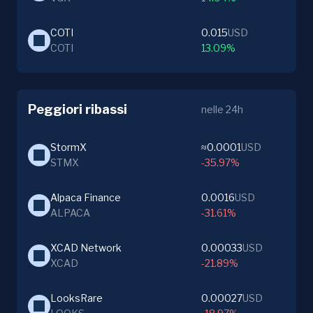
COTI
0.015
USD
COTI
13.09%
Peggiori ribassi
nelle 24h
StormX
≈0.0001
USD
STMX
-35.97%
Alpaca Finance
0.0016
USD
ALPACA
-31.61%
XCAD Network
0.00033
USD
XCAD
-21.89%
LooksRare
0.00027
USD