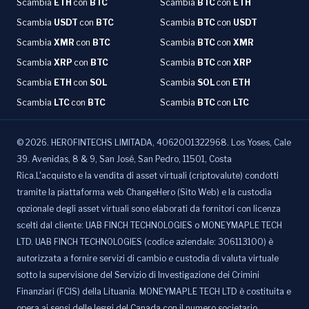
Scambia
ETH
con
BTC
Scambia
BTC
con
ETH
Scambia
USDT
con
BTC
Scambia
BTC
con
USDT
Scambia
XMR
con
BTC
Scambia
BTC
con
XMR
Scambia
XRP
con
BTC
Scambia
BTC
con
XRP
Scambia
ETH
con
SOL
Scambia
SOL
con
ETH
Scambia
LTC
con
BTC
Scambia
BTC
con
LTC
©
2026
.
HEROFINTECHS LIMITADA, 4062001322968. Los Yoses, Cale
39. Avenidas, 8 & 9, San José, San Pedro, 11501, Costa
Rica.L'acquisto e la vendita di asset virtuali (criptovalute) condotti
tramite la piattaforma web ChangeHero (Sito Web) e la custodia
opzionale degli asset virtuali sono elaborati da fornitori con licenza
scelti dal cliente: UAB FINCH TECHNOLOGIES o MONEYMAPLE TECH
LTD. UAB FINCH TECHNOLOGIES (codice aziendale: 306113100) è
autorizzata a fornire servizi di cambio e custodia di valuta virtuale
sotto la supervisione del Servizio di Investigazione dei Crimini
Finanziari (FCIS) della Lituania. MONEYMAPLE TECH LTD è costituita e
opera ai sensi delle leggi del Canada con il numero societario