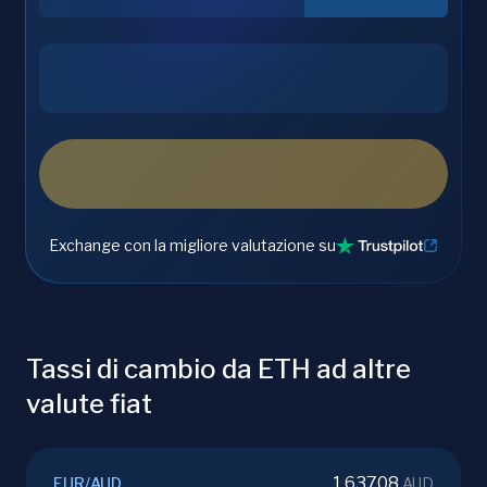
Exchange con la migliore valutazione su
Tassi di cambio da ETH ad altre
valute fiat
1.63708
EUR
/
AUD
AUD