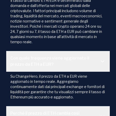
Il tasso di cambio ETH/EUR è determinato dalla
domanda e dall’offerta nei mercati globali delle
criptovalute. I fattori principali includono volume di
trading, liquidità del mercato, eventi macroeconomici,
notizie normative e sentiment generale degli
investitori. Poiché i mercati crypto operano 24 ore su
24, 7 giorni su 7, il tasso da ETH a EUR può cambiare in
qualsiasi momento in base all’attività di mercato in
tempo reale.
Con quale frequenza viene aggiornato il
prezzo da ETH a EUR?
Su ChangeHero, il prezzo da ETH a EUR viene
aggiornato in tempo reale. Aggregiamo
continuamente dati dai principali exchange e fornitori di
liquidità per garantire che tu visualizzi sempre il tasso di
Ethereum più accurato e aggiornato.
Perché il prezzo di ETH cambia così