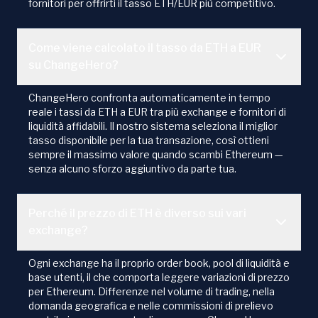
fornitori per offrirti il tasso ETH/EUR più competitivo.
Come viene calcolato il tasso da ETH a EUR
su ChangeHero?
ChangeHero confronta automaticamente in tempo
reale i tassi da ETH a EUR tra più exchange e fornitori di
liquidità affidabili. Il nostro sistema seleziona il miglior
tasso disponibile per la tua transazione, così ottieni
sempre il massimo valore quando scambi Ethereum —
senza alcuno sforzo aggiuntivo da parte tua.
Perché il prezzo di ETH è diverso sui vari
exchange?
Ogni exchange ha il proprio order book, pool di liquidità e
base utenti, il che comporta leggere variazioni di prezzo
per Ethereum. Differenze nel volume di trading, nella
domanda geografica e nelle commissioni di prelievo