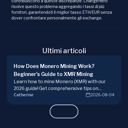
contribuiscono a queste discrepanze. ChangeHero
risolve questo problema aggregando i tassi di più
fornitori, garantendoti il miglior tasso ETH/EUR senza
dover confrontare personalmente gli exchange.
Ultimi articoli
How Does Monero Mining Work?
Beginner’s Guide to XMR Mining
Learn how to mine Monero (XMR) with our
2026 guide! Get comprehensive tips on
Catherine
2026-08-04
hardware, software, and techniques for
successful Monero mining.