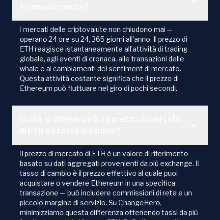
frequentemente?
I mercati delle criptovalute non chiudono mai —
operano 24 ore su 24, 365 giorni all’anno. Il prezzo di
ETH reagisce istantaneamente all’attività di trading
globale, agli eventi di cronaca, alle transazioni delle
whale e ai cambiamenti del sentiment di mercato.
Questa attività costante significa che il prezzo di
Ethereum può fluttuare nel giro di pochi secondi.
Qual è la differenza tra il prezzo di mercato
di ETH e il tasso di cambio?
Il prezzo di mercato di ETH è un valore di riferimento
basato su dati aggregati provenienti da più exchange. Il
tasso di cambio è il prezzo effettivo al quale puoi
acquistare o vendere Ethereum in una specifica
transazione — può includere commissioni di rete e un
piccolo margine di servizio. Su ChangeHero,
minimizziamo questa differenza ottenendo tassi da più