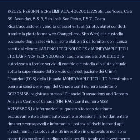
©
2026
.
HEROFINTECHS LIMITADA, 4062001322968. Los Yoses, Cale
39. Avenidas, 8 & 9, San José, San Pedro, 11501, Costa
Rica.L'acquisto e la vendita di asset virtuali (criptovalute) condotti
tramite la piattaforma web ChangeHero (Sito Web) e la custodia
opzionale degli asset virtuali sono elaborati da fornitori con licenza
scelti dal cliente: UAB FINCH TECHNOLOGIES o MONEYMAPLE TECH
LTD. UAB FINCH TECHNOLOGIES (codice aziendale: 306113100) è
autorizzata a fornire servizi di cambio e custodia di valuta virtuale
sotto la supervisione del Servizio di Investigazione dei Crimini
Finanziari (FCIS) della Lituania. MONEYMAPLE TECH LTD è costituita e
opera ai sensi delle leggi del Canada con il numero societario
BC1306168, registrata presso il Financial Transactions and Reports
Analysis Centre of Canada (FINTRAC) con il numero MSB
M21565803.Le informazioni su questo sito sono destinate
esclusivamente a clienti autorizzati e professionali. È fondamentale
rimanere consapevoli e informati sui potenziali rischi inerenti agli
investimenti in criptovalute. Gli investitori in criptovalute non sono
protetti da perdite di trading o dalla perdita totale dell'investimento.