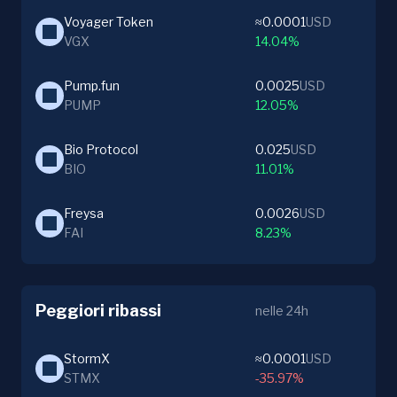
Voyager Token
≈0.0001
USD
VGX
14.04%
Pump.fun
0.0025
USD
PUMP
12.05%
Bio Protocol
0.025
USD
BIO
11.01%
Freysa
0.0026
USD
FAI
8.23%
Peggiori ribassi
nelle 24h
StormX
≈0.0001
USD
STMX
-35.97%