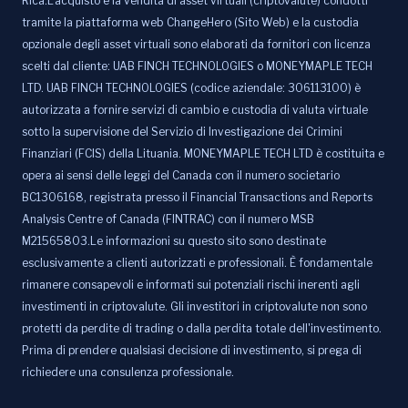
Rica.L'acquisto e la vendita di asset virtuali (criptovalute) condotti
tramite la piattaforma web ChangeHero (Sito Web) e la custodia
opzionale degli asset virtuali sono elaborati da fornitori con licenza
scelti dal cliente: UAB FINCH TECHNOLOGIES o MONEYMAPLE TECH
LTD. UAB FINCH TECHNOLOGIES (codice aziendale: 306113100) è
autorizzata a fornire servizi di cambio e custodia di valuta virtuale
sotto la supervisione del Servizio di Investigazione dei Crimini
Finanziari (FCIS) della Lituania. MONEYMAPLE TECH LTD è costituita e
opera ai sensi delle leggi del Canada con il numero societario
BC1306168, registrata presso il Financial Transactions and Reports
Analysis Centre of Canada (FINTRAC) con il numero MSB
M21565803.Le informazioni su questo sito sono destinate
esclusivamente a clienti autorizzati e professionali. È fondamentale
rimanere consapevoli e informati sui potenziali rischi inerenti agli
investimenti in criptovalute. Gli investitori in criptovalute non sono
protetti da perdite di trading o dalla perdita totale dell'investimento.
Prima di prendere qualsiasi decisione di investimento, si prega di
richiedere una consulenza professionale.