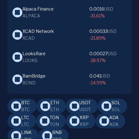
Alpaca Finance
0.0016
USD
ALPACA
-31.61%
XCAD Network
0.00033
USD
XCAD
-21.89%
LooksRare
0.00027
USD
LOOKS
-18.97%
BarnBridge
0.041
USD
BOND
-14.99%
BTC
ETH
USDT
SOL
BTC
ETH
USDT
SOL
LTC
TON
XRP
ADA
LTC
TON
XRP
ADA
LINK
BNB