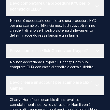
Devo completare una procedura KYC per lo
scambio di ELIX?
No, non è necessario completare una procedura KYC
per uno scambio di Elixir Games. Tuttavia, potremmo
chiederti di farlo se il nostro sistema di rilevamento
delle minacce dovesse lanciare un allarme.
Posso comprare Elixir Games con Paypal?
No, non accettiamo Paypal. Su ChangeHero puoi
comprare ELIX con carta di credito o carta di debito.
Devo creare un account per scambiare Elixir
Games?
ChangeHero è uno scambio di criptovalute
completamente senza registrazione. Non ti verrà
chiesto di creare un account per il tuo scambio di Elixir