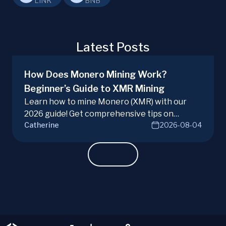
LINK
BNB
Latest Posts
How Does Monero Mining Work?
Beginner’s Guide to XMR Mining
Learn how to mine Monero (XMR) with our
2026 guide! Get comprehensive tips on
Catherine
2026-08-04
hardware, software, and techniques for
successful Monero mining.