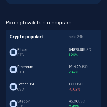
Più criptovalute da comprare
Crypto popolari
nelle 24h
Bitcoin
64879.95
USD
BTC
1.26%
Ethereum
1914.29
USD
ETH
2.47%
Tether USD
1.00
USD
USDT
-0.02%
Litecoin
45.06
USD
LTC
0.49%