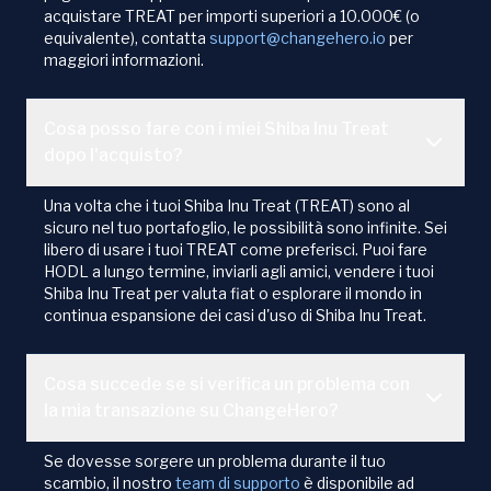
acquistare TREAT per importi superiori a 10.000€ (o
equivalente), contatta
support@changehero.io
per
maggiori informazioni.
Cosa posso fare con i miei Shiba Inu Treat
dopo l'acquisto?
Una volta che i tuoi Shiba Inu Treat (TREAT) sono al
sicuro nel tuo portafoglio, le possibilità sono infinite. Sei
libero di usare i tuoi TREAT come preferisci. Puoi fare
HODL a lungo termine, inviarli agli amici, vendere i tuoi
Shiba Inu Treat per valuta fiat o esplorare il mondo in
continua espansione dei casi d'uso di Shiba Inu Treat.
Cosa succede se si verifica un problema con
la mia transazione su ChangeHero?
Se dovesse sorgere un problema durante il tuo
scambio, il nostro
team di supporto
è disponibile ad