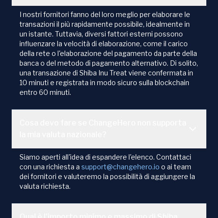
I nostri fornitori fanno del loro meglio per elaborare le
transazioni il più rapidamente possibile, idealmente in
un istante. Tuttavia, diversi fattori esterni possono
influenzare la velocità di elaborazione, come il carico
della rete o l'elaborazione del pagamento da parte della
banca o del metodo di pagamento alternativo. Di solito,
una transazione di Shiba Inu Treat viene confermata in
10 minuti e registrata in modo sicuro sulla blockchain
entro 60 minuti.
Cosa devo fare se ChangeHero non supporta
la mia valuta nazionale?
Siamo aperti all'idea di espandere l'elenco. Contattaci
con una richiesta a
support@changehero.io
o ai team
dei fornitori e valuteremo la possibilità di aggiungere la
valuta richiesta.
Qual è l'importo minimo e massimo di Shiba