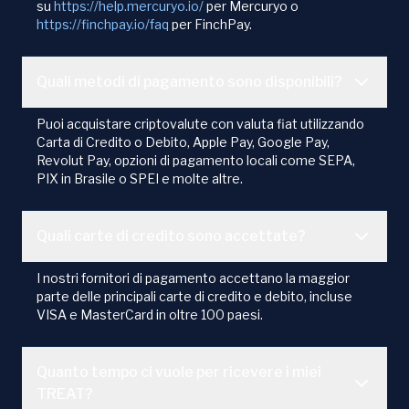
su
https://help.mercuryo.io/
per Mercuryo o
https://finchpay.io/faq
per FinchPay.
Quali metodi di pagamento sono disponibili?
Puoi acquistare criptovalute con valuta fiat utilizzando
Carta di Credito o Debito, Apple Pay, Google Pay,
Revolut Pay, opzioni di pagamento locali come SEPA,
PIX in Brasile o SPEI e molte altre.
Quali carte di credito sono accettate?
I nostri fornitori di pagamento accettano la maggior
parte delle principali carte di credito e debito, incluse
VISA e MasterCard in oltre 100 paesi.
Quanto tempo ci vuole per ricevere i miei
TREAT?