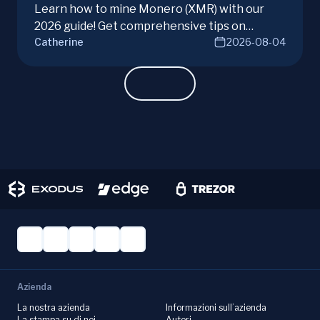
Learn how to mine Monero (XMR) with our
2026 guide! Get comprehensive tips on
Catherine
2026-08-04
hardware, software, and techniques for
successful Monero mining.
Azienda
La nostra azienda
Informazioni sull’azienda
La stampa su di noi
Autori