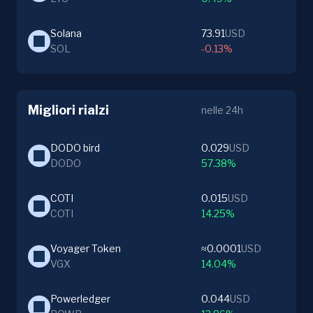
Solana
73.91
USD
SOL
-0.13%
Migliori rialzi
nelle 24h
DODO bird
0.029
USD
DODO
57.38%
COTI
0.015
USD
COTI
14.25%
Voyager Token
≈0.0001
USD
VGX
14.04%
Powerledger
0.044
USD