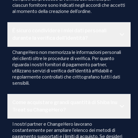
ciascun fornitore sono indicati negli accordi che accetti
al momento della creazione dell'ordine.
È sicuro condividere i miei dati personali
durante la verifica dell'identità?
ChangeHero non memorizza le informazioni personali
dei clienti oltre le procedure di verifica. Per quanto
riguarda i nostri fornitori di pagamento partner,
utilizzano servizi di verifica dell'identità affidabili e
regolarmente controllati che crittografano tutti i dati
sensibili.
Come acquistare grandi quantità di Shiba Inu
Treat su ChangeHero?
I nostri partner e ChangeHero lavorano
costantemente per ampliare l'elenco dei metodi di
pagamento supportati e i limiti di acquisto. Se desideri