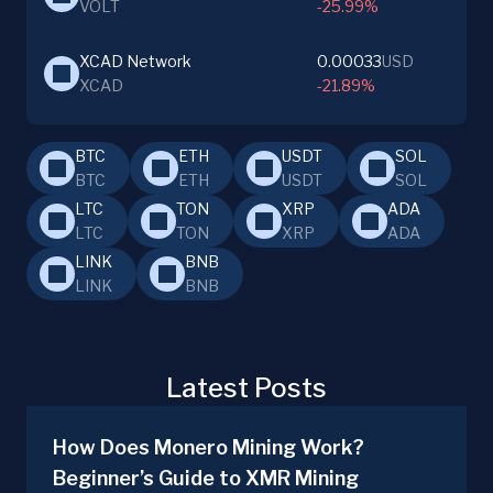
VOLT
-25.99%
XCAD Network
0.00033
USD
XCAD
-21.89%
BTC
ETH
USDT
SOL
BTC
ETH
USDT
SOL
LTC
TON
XRP
ADA
LTC
TON
XRP
ADA
LINK
BNB
LINK
BNB
Latest Posts
How Does Monero Mining Work?
Beginner’s Guide to XMR Mining