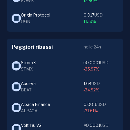
POWR
12.86%
Origin Protocol
0.017
USD
OGN
11.19%
Peggiori ribassi
nelle 24h
StormX
≈0.0001
USD
STMX
-35.97%
Audiera
1.64
USD
BEAT
-34.92%
Alpaca Finance
0.0016
USD
ALPACA
-31.61%
Volt Inu V2
≈0.0001
USD