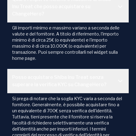
Inu Treat che posso acquistare su
ChangeHero?
Gli importi minimo e massimo variano a seconda delle
valute e del fornitore. A titolo di riferimento, l'importo
minimo è di circa 25€ (o equivalente) e l'importo
massimo è di circa 10.000€ (o equivalente) per
transazione. Puoi sempre controllarli nel widget sulla
home page.
Posso acquistare Shiba Inu Treat senza
superare la verifica KYC su ChangeHero?
Si prega di notare che la soglia KYC varia a seconda del
fornitore. Generalmente, è possibile acquistare fino a
un equivalente di 700€ senza verifica dell'identità.
Tuttavia, tieni presente che il fornitore si riserva la
facoltà di richiedere selettivamente una verifica
dell'identità anche per importi inferiori. I termini
completi del processo di verifica dell'identità per