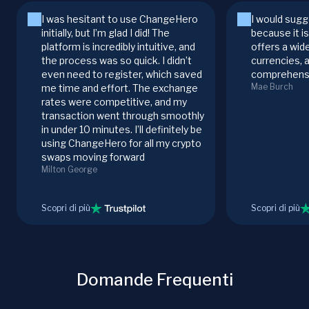
I was hesitant to use ChangeHero
I would sugg
initially, but I’m glad I did! The
because it i
platform is incredibly intuitive, and
offers a wid
the process was so quick. I didn’t
currencies, 
even need to register, which saved
comprehensi
Mae Burch
me time and effort. The exchange
rates were competitive, and my
transaction went through smoothly
in under 10 minutes. I’ll definitely be
using ChangeHero for all my crypto
swaps moving forward
Milton George
Scopri di più
Scopri di più
Domande Frequenti