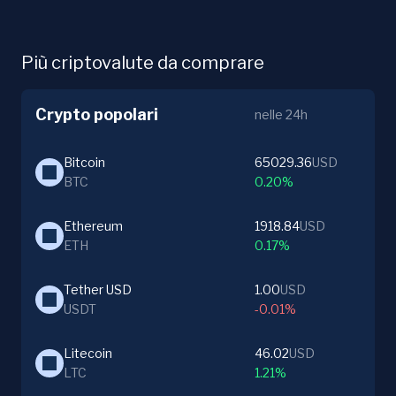
Più criptovalute da comprare
Crypto popolari
nelle 24h
Bitcoin
65029.36
USD
BTC
0.20%
Ethereum
1918.84
USD
ETH
0.17%
Tether USD
1.00
USD
USDT
-0.01%
Litecoin
46.02
USD
LTC
1.21%