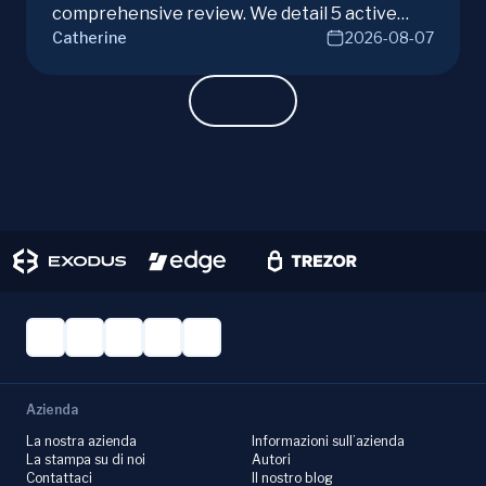
comprehensive review. We detail 5 active
Catherine
2026-08-07
campaigns, risks, benefits, and a vital checklist
for discerning real opportunities from scams.
Learn more.
Azienda
La nostra azienda
Informazioni sull’azienda
La stampa su di noi
Autori
Contattaci
Il nostro blog