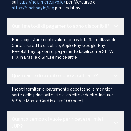
su
https://help.mercuryo.io/
per Mercuryo o
https://finchpay.io/faq
per FinchPay.
Quali metodi di pagamento sono disponibili?
Puoi acquistare criptovalute con valuta fiat utilizzando
Carta di Credito o Debito, Apple Pay, Google Pay,
Revolut Pay, opzioni di pagamento locali come SEPA,
PIX in Brasile o SPEI e molte altre.
Quali carte di credito sono accettate?
I nostri fornitori di pagamento accettano la maggior
parte delle principali carte di credito e debito, incluse
VISA e MasterCard in oltre 100 paesi.
Quanto tempo ci vuole per ricevere i miei
JUP?