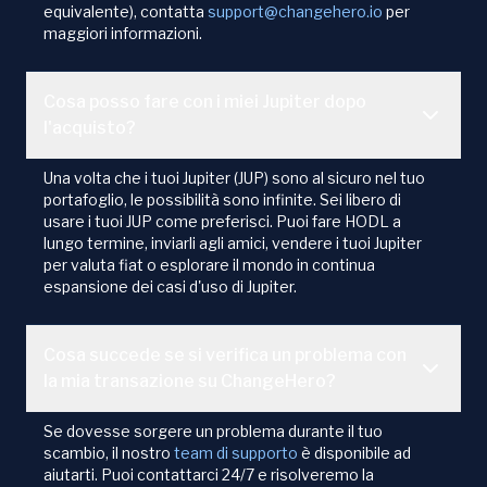
equivalente), contatta
support@changehero.io
per
maggiori informazioni.
Cosa posso fare con i miei Jupiter dopo
l'acquisto?
Una volta che i tuoi Jupiter (JUP) sono al sicuro nel tuo
portafoglio, le possibilità sono infinite. Sei libero di
usare i tuoi JUP come preferisci. Puoi fare HODL a
lungo termine, inviarli agli amici, vendere i tuoi Jupiter
per valuta fiat o esplorare il mondo in continua
espansione dei casi d'uso di Jupiter.
Cosa succede se si verifica un problema con
la mia transazione su ChangeHero?
Se dovesse sorgere un problema durante il tuo
scambio, il nostro
team di supporto
è disponibile ad
aiutarti. Puoi contattarci 24/7 e risolveremo la