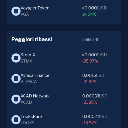
Voyager Token
≈0.0001
USD
VGX
14.04%
Peggiori ribassi
nelle 24h
StormX
≈0.0001
USD
STMX
-35.97%
Alpaca Finance
0.0016
USD
ALPACA
-31.61%
XCAD Network
0.00033
USD
XCAD
-21.89%
LooksRare
0.00027
USD
LOOKS
-18.97%