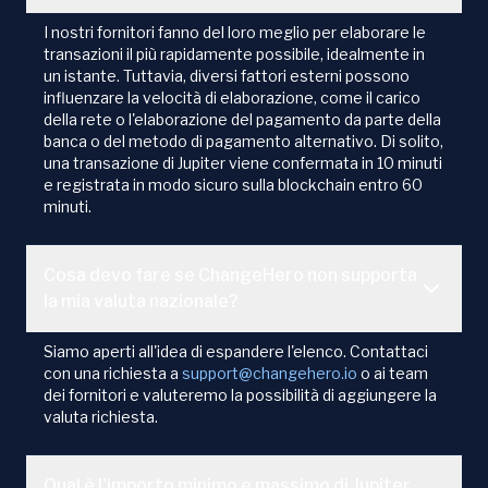
I nostri fornitori fanno del loro meglio per elaborare le
transazioni il più rapidamente possibile, idealmente in
un istante. Tuttavia, diversi fattori esterni possono
influenzare la velocità di elaborazione, come il carico
della rete o l'elaborazione del pagamento da parte della
banca o del metodo di pagamento alternativo. Di solito,
una transazione di Jupiter viene confermata in 10 minuti
e registrata in modo sicuro sulla blockchain entro 60
minuti.
Cosa devo fare se ChangeHero non supporta
la mia valuta nazionale?
Siamo aperti all'idea di espandere l'elenco. Contattaci
con una richiesta a
support@changehero.io
o ai team
dei fornitori e valuteremo la possibilità di aggiungere la
valuta richiesta.
Qual è l'importo minimo e massimo di Jupiter