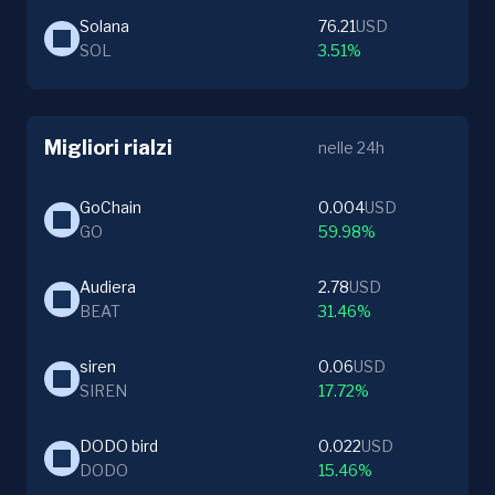
Solana
76.21
USD
SOL
3.51%
Migliori rialzi
nelle 24h
GoChain
0.004
USD
GO
59.98%
Audiera
2.78
USD
BEAT
31.46%
siren
0.06
USD
SIREN
17.72%
DODO bird
0.022
USD
DODO
15.46%