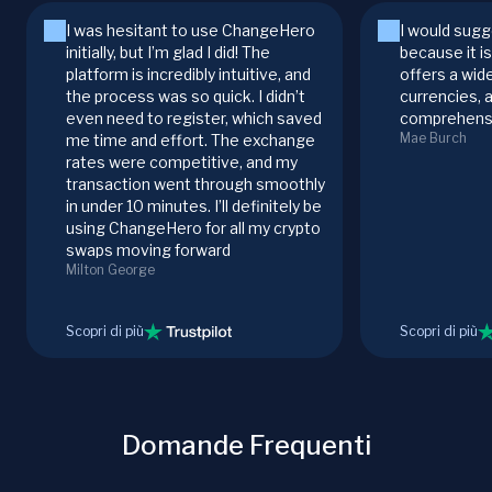
I was hesitant to use ChangeHero
I would sugg
initially, but I’m glad I did! The
because it i
platform is incredibly intuitive, and
offers a wid
the process was so quick. I didn’t
currencies, 
even need to register, which saved
comprehensi
Mae Burch
me time and effort. The exchange
rates were competitive, and my
transaction went through smoothly
in under 10 minutes. I’ll definitely be
using ChangeHero for all my crypto
swaps moving forward
Milton George
Scopri di più
Scopri di più
Domande Frequenti