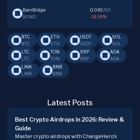
BarnBridge
0.041
USD
BOND
-14.99%
BTC
ETH
USDT
SOL
BTC
ETH
USDT
SOL
LTC
TON
XRP
ADA
LTC
TON
XRP
ADA
LINK
BNB
LINK
BNB
Latest Posts
Best Crypto Airdrops in 2026: Review &
Guide
Master crypto airdrops with ChangeHero's