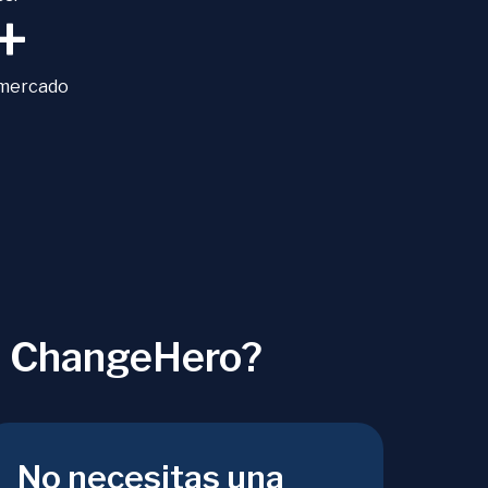
+
 mercado
n ChangeHero?
No necesitas una