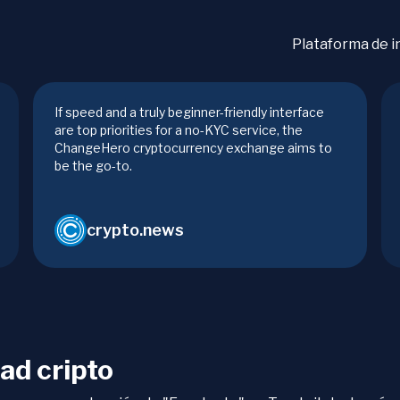
Plataforma de i
If speed and a truly beginner-friendly interface
are top priorities for a no-KYC service, the
ChangeHero cryptocurrency exchange aims to
be the go-to.
crypto.news
ad cripto