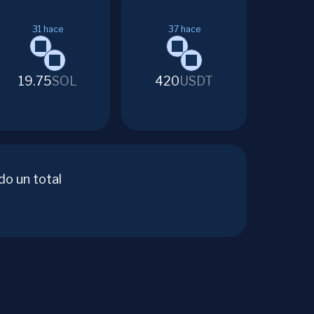
31
hace
37
hace
19.75
SOL
420
USDT
do un total