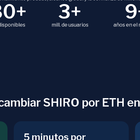
80+
3+
9
disponibles
mill. de usuarios
años en el
ercambiar SHIRO por ETH e
5 minutos por