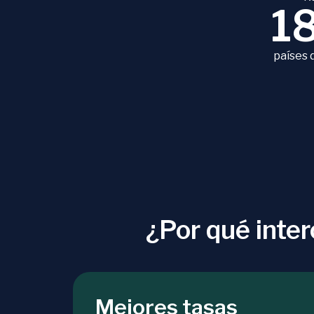
1
países 
¿Por qué int
Mejores tasas