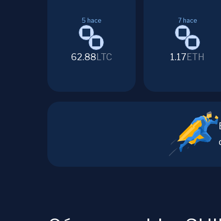
5
hace
7
hace
62.88
LTC
1.17
ETH