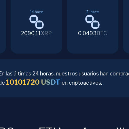
14
hace
21
hace
2090.11
XRP
0.0493
BTC
En las últimas 24 horas, nuestros usuarios han compra
10101720
USDT
de
en criptoactivos.