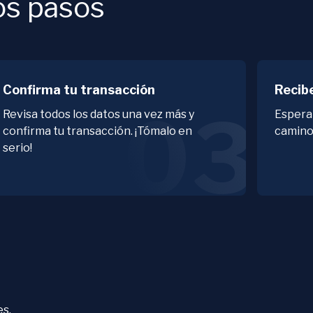
os pasos
Confirma tu transacción
Recib
03
Revisa todos los datos una vez más y
Espera
confirma tu transacción. ¡Tómalo en
camino
serio!
es.