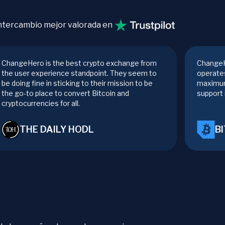
ntercambio mejor valorada en
ChangeHero is the best crypto exchange from
ChangeH
the user experience standpoint. They seem to
operates
be doing fine in sticking to their mission to be
maximum
the go-to place to convert Bitcoin and
support 
cryptocurrencies for all.
THE DAILY HODL
B