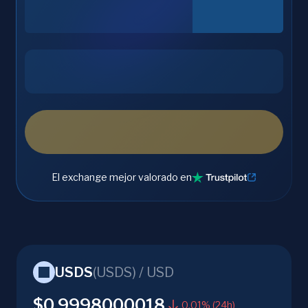
El exchange mejor valorado en
USDS
(
USDS
) /
USD
$0.9998000018
0.01% (24h)