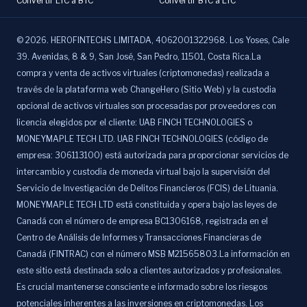
Convertir LTC a BTC
Convertir BTC a LTC
©
2026
.
HEROFINTECHS LIMITADA, 4062001322968. Los Yoses, Cale
39. Avenidas, 8 & 9, San José, San Pedro, 11501, Costa Rica.La
compra y venta de activos virtuales (criptomonedas) realizada a
través de la plataforma web ChangeHero (Sitio Web) y la custodia
opcional de activos virtuales son procesadas por proveedores con
licencia elegidos por el cliente: UAB FINCH TECHNOLOGIES o
MONEYMAPLE TECH LTD. UAB FINCH TECHNOLOGIES (código de
empresa: 306113100) está autorizada para proporcionar servicios de
intercambio y custodia de moneda virtual bajo la supervisión del
Servicio de Investigación de Delitos Financieros (FCIS) de Lituania.
MONEYMAPLE TECH LTD está constituida y opera bajo las leyes de
Canadá con el número de empresa BC1306168, registrada en el
Centro de Análisis de Informes y Transacciones Financieras de
Canadá (FINTRAC) con el número MSB M21565803.La información en
este sitio está destinada solo a clientes autorizados y profesionales.
Es crucial mantenerse consciente e informado sobre los riesgos
potenciales inherentes a las inversiones en criptomonedas. Los