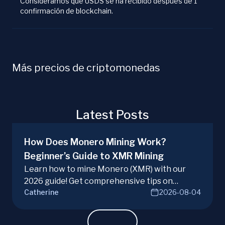
Consideramos que USDS se ha recibido después de 1
confirmación de blockchain.
Más precios de criptomonedas
Latest Posts
How Does Monero Mining Work?
Beginner’s Guide to XMR Mining
Learn how to mine Monero (XMR) with our
2026 guide! Get comprehensive tips on
Catherine
2026-08-04
hardware, software, and techniques for
successful Monero mining.