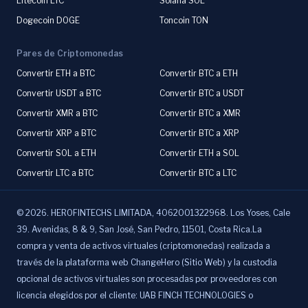
Litecoin LTC
Solana SOL
Dogecoin DOGE
Toncoin TON
Pares de Criptomonedas
Convertir ETH a BTC
Convertir BTC a ETH
Convertir USDT a BTC
Convertir BTC a USDT
Convertir XMR a BTC
Convertir BTC a XMR
Convertir XRP a BTC
Convertir BTC a XRP
Convertir SOL a ETH
Convertir ETH a SOL
Convertir LTC a BTC
Convertir BTC a LTC
©
2026
.
HEROFINTECHS LIMITADA, 4062001322968. Los Yoses, Cale
39. Avenidas, 8 & 9, San José, San Pedro, 11501, Costa Rica.La
compra y venta de activos virtuales (criptomonedas) realizada a
través de la plataforma web ChangeHero (Sitio Web) y la custodia
opcional de activos virtuales son procesadas por proveedores con
licencia elegidos por el cliente: UAB FINCH TECHNOLOGIES o