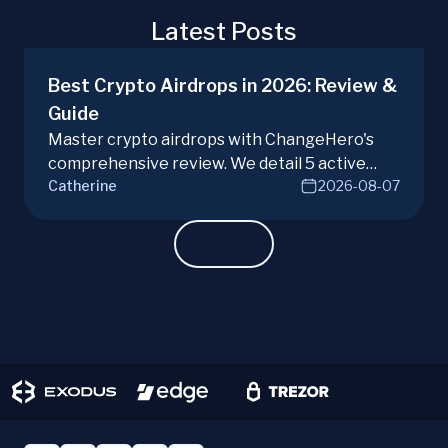
Latest Posts
Best Crypto Airdrops in 2026: Review &
Guide
Master crypto airdrops with ChangeHero's
comprehensive review. We detail 5 active
Catherine
2026-08-07
campaigns, risks, benefits, and a vital checklist
for discerning real opportunities from scams.
Learn more.