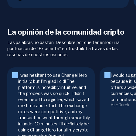
La opinión de la comunidad cripto
Las palabras no bastan. Descubre por qué tenemos una
puntuación de "Excelente" en Trustpilot a través de las
reseñas de nuestros usuarios.
I was hesitant to use ChangeHero
I would sugg
initially, but I’m glad I did! The
because it i
platform is incredibly intuitive, and
offers a wid
the process was so quick. I didn’t
currencies, 
even need to register, which saved
comprehensi
Mae Burch
me time and effort. The exchange
rates were competitive, and my
transaction went through smoothly
in under 10 minutes. I’ll definitely be
using ChangeHero for all my crypto
swaps moving forward