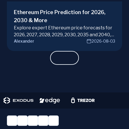
Ethereum Price Prediction for 2026,
2030 & More
Explore expert Ethereum price forecasts for
2026, 2027, 2028, 2029, 2030, 2035 and 2040,
Alexander
2026-08-03
diving into ETH potential in the evolving
cryptocurrency market. Make informed
investment decisions with ChangeHero!