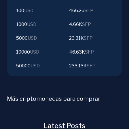
100
USD
466.26
SFP
1000
USD
4.66K
SFP
5000
USD
23.31K
SFP
10000
USD
46.63K
SFP
50000
USD
233.13K
SFP
Más criptomonedas para comprar
Latest Posts