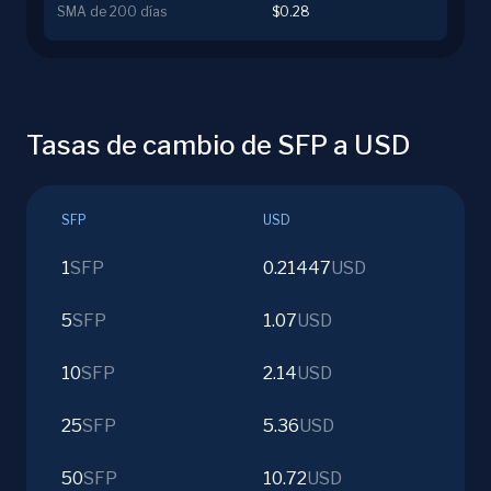
SMA de 200 días
$0.28
Tasas de cambio de SFP a USD
SFP
USD
1
SFP
0.21447
USD
5
SFP
1.07
USD
10
SFP
2.14
USD
25
SFP
5.36
USD
50
SFP
10.72
USD