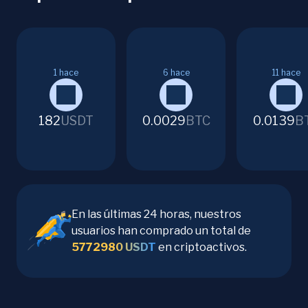
1
hace
6
hace
11
hace
182
USDT
0.0029
BTC
0.0139
B
En las últimas 24 horas, nuestros
usuarios han comprado un total de
5772980
USDT
en criptoactivos.