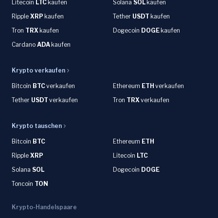
Litecoin
LTC
kaufen
Solana
SOL
kaufen
Ripple
XRP
kaufen
Tether
USDT
kaufen
Tron
TRX
kaufen
Dogecoin
DOGE
kaufen
Cardano
ADA
kaufen
Krypto verkaufen
Bitcoin
BTC
verkaufen
Ethereum
ETH
verkaufen
Tether
USDT
verkaufen
Tron
TRX
verkaufen
Krypto tauschen
Bitcoin
BTC
Ethereum
ETH
Ripple
XRP
Litecoin
LTC
Solana
SOL
Dogecoin
DOGE
Toncoin
TON
Krypto-Handelspaare