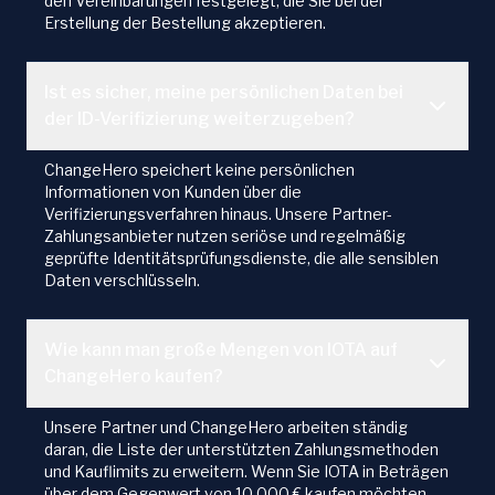
den Vereinbarungen festgelegt, die Sie bei der
Erstellung der Bestellung akzeptieren.
Ist es sicher, meine persönlichen Daten bei
der ID-Verifizierung weiterzugeben?
ChangeHero speichert keine persönlichen
Informationen von Kunden über die
Verifizierungsverfahren hinaus. Unsere Partner-
Zahlungsanbieter nutzen seriöse und regelmäßig
geprüfte Identitätsprüfungsdienste, die alle sensiblen
Daten verschlüsseln.
Wie kann man große Mengen von IOTA auf
ChangeHero kaufen?
Unsere Partner und ChangeHero arbeiten ständig
daran, die Liste der unterstützten Zahlungsmethoden
und Kauflimits zu erweitern. Wenn Sie IOTA in Beträgen
über dem Gegenwert von 10.000 € kaufen möchten,