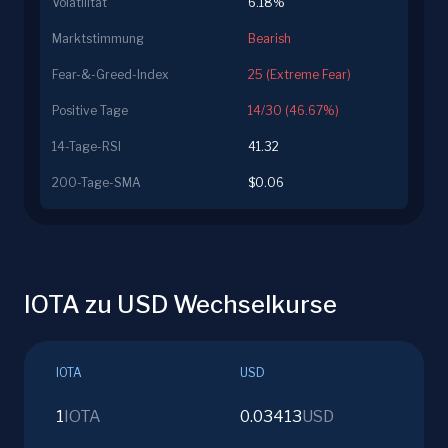
Volatilität
6.18%
Marktstimmung
Bearish
Fear-&-Greed-Index
25 (Extreme Fear)
Positive Tage
14/30 (46.67%)
14-Tage-RSI
41.32
200-Tage-SMA
$0.06
IOTA zu USD Wechselkurse
IOTA
USD
1
IOTA
0.03413
USD