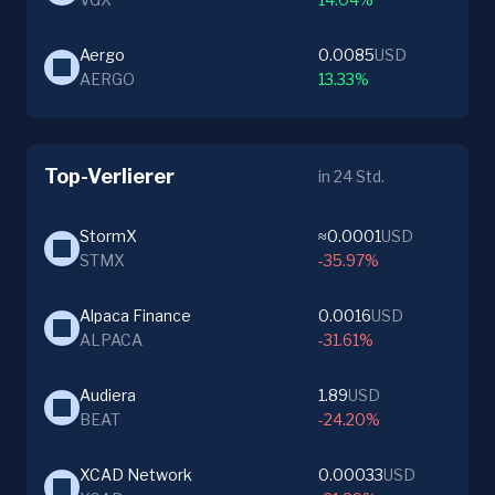
Aergo
0.0085
USD
AERGO
13.33%
Top-Verlierer
in 24 Std.
StormX
≈0.0001
USD
STMX
-35.97%
Alpaca Finance
0.0016
USD
ALPACA
-31.61%
Audiera
1.89
USD
BEAT
-24.20%
XCAD Network
0.00033
USD