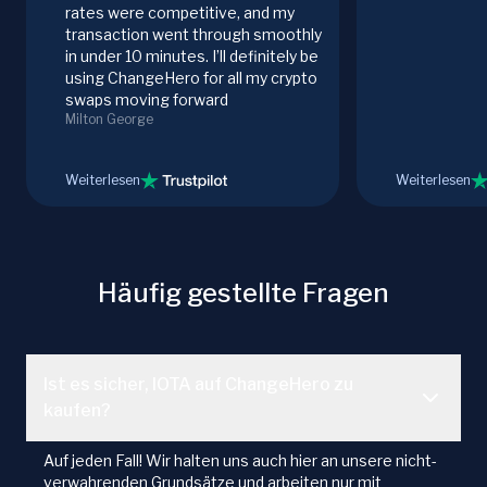
rates were competitive, and my
transaction went through smoothly
in under 10 minutes. I’ll definitely be
using ChangeHero for all my crypto
swaps moving forward
Milton George
Weiterlesen
Weiterlesen
Häufig gestellte Fragen
Ist es sicher, IOTA auf ChangeHero zu
kaufen?
Auf jeden Fall! Wir halten uns auch hier an unsere nicht-
verwahrenden Grundsätze und arbeiten nur mit