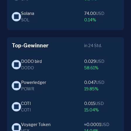
Solana
74.00
USD
SOL
0.14%
Top-Gewinner
in 24 Std.
DODO bird
0.029
USD
DODO
58.61%
Powerledger
0.047
USD
POWR
19.85%
COTI
0.015
USD
COTI
15.04%
Voyager Token
≈0.0001
USD
VGX
14.04%