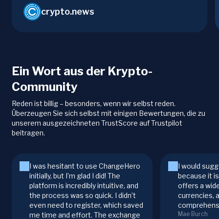
crypto.news
Ein Wort aus der Krypto-
Community
Reden ist billig – besonders, wenn wir selbst reden.
Überzeugen Sie sich selbst mit einigen Bewertungen, die zu
unserem ausgezeichneten TrustScore auf Trustpilot
beitragen.
I was hesitant to use ChangeHero
I would sugg
initially, but I’m glad I did! The
because it i
platform is incredibly intuitive, and
offers a wid
the process was so quick. I didn’t
currencies, 
even need to register, which saved
comprehensi
Mae Burch
me time and effort. The exchange