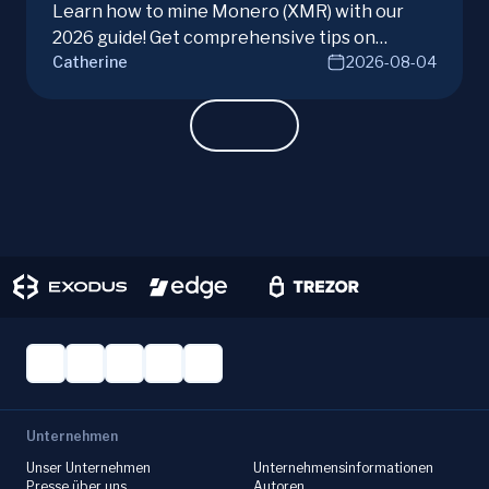
Learn how to mine Monero (XMR) with our
2026 guide! Get comprehensive tips on
Catherine
2026-08-04
hardware, software, and techniques for
successful Monero mining.
Unternehmen
Unser Unternehmen
Unternehmensinformationen
Presse über uns
Autoren