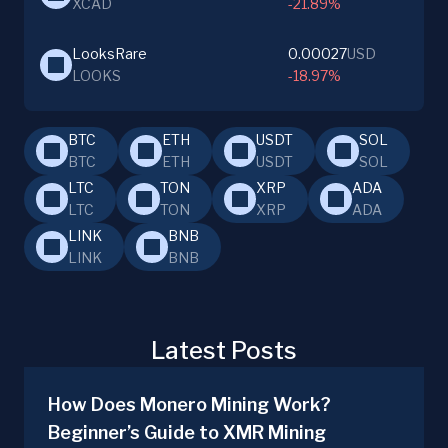
XCAD
-21.89%
LooksRare
0.00027
USD
LOOKS
-18.97%
BTC
ETH
USDT
SOL
BTC
ETH
USDT
SOL
LTC
TON
XRP
ADA
LTC
TON
XRP
ADA
LINK
BNB
LINK
BNB
Latest Posts
How Does Monero Mining Work?
Beginner’s Guide to XMR Mining